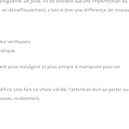
igeante. De plus, ils ne tolèrent aucune imperfection du
a un désaffleurement, c’est-à-dire une différence de nivea
des ventouses.
atique.
nt plus indulgent et plus simple à manipuler pour un
fice. Une fois ce choix validé, l’attention doit se porter su
ouveau revêtement.