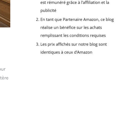
our
tère