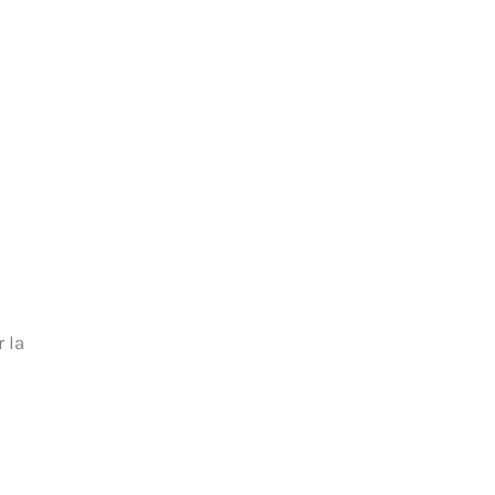
u
r la