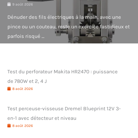
9 août 2026
Dénuder des fils électriques à la main, avec une
pince ou un couteau, reste un exercice fastidieux et
parfois risqué ...
Test du perforateur Makita HR2470 : puissance
de 780W et 2, 4 J
8 août 2026
Test perceuse-visseuse Dremel Blueprint 12V 3-
en-1 avec détecteur et niveau
8 août 2026