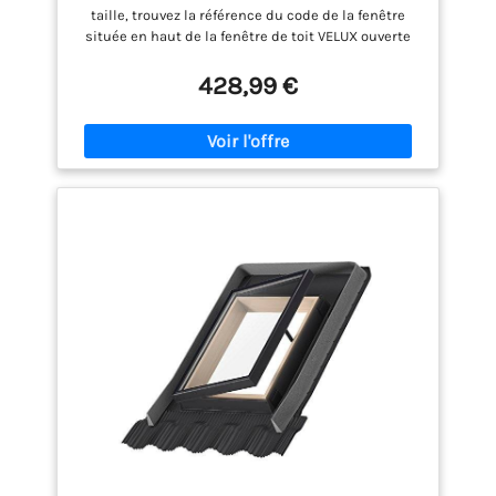
taille, trouvez la référence du code de la fenêtre
située en haut de la fenêtre de toit VELUX ouverte
Compatible avec les fenêtres de toit VELUX avec les
codes de référence: GGL MK04, GGU MK04, GPL
428,99 €
MK04, GPU MK04, GGL M04, GGU M04, GPL M04, GPU
M04 Une solution à la fois pour la protection contre
la chaleur et l'effet d'occultation - bloque la lumière
du jour et maintient la pièce fraîche Alimentation
solaire et télécommande. Livré avec un interrupteur
mural à distance pré-appairé pour une utilisation
facile Tissu durable et étanche à la lumière avec
barres de soutien et glissières en aluminium gris
foncé