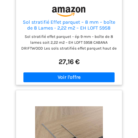
Sol stratifié Effet parquet – 8 mm – boîte
de 8 Lames - 2,22 m2 – EH LOFT 5958
Cabana Driftwood
Sol stratifié effet parquet – ép 9 mm – boîte de 8
lames soit 2,22 m2 – EH LOFT 5958 CABANA
DRIFTWOOD Les sols stratifiés effet parquet haut de
gamme ont une durée de vie de plusieurs
décennies, Notre Conseil : n'oubliez pas d'ajouter
27,16 €
5% à la surface de votre pièce pour les chutes,
Résistant et antibactérien, ce revêtement de sol
respecte l'environnement - Pose facile grâce à la
notice fournie dans l’emballage, Parce que chaque
projet est important nous garantissons une
livraison rapide partout en France