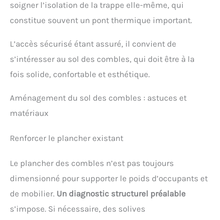
soigner l’isolation de la trappe elle-même, qui
petits appartements ou les greniers compacts. La
tige en acier inoxydable peut être déployée en la
constitue souvent un pont thermique important.
tirant vers le bas, ce qui permet à l'utilisateur de
l'utiliser d'une seule main. Elle est adaptée aux
L’accès sécurisé étant assuré, il convient de
greniers, caves et caves à vin, offrant un rangement
discret et un accès immédiat
s’intéresser au sol des combles, qui doit être à la
fois solide, confortable et esthétique.
Aménagement du sol des combles : astuces et
matériaux
Renforcer le plancher existant
Le plancher des combles n’est pas toujours
dimensionné pour supporter le poids d’occupants et
de mobilier.
Un diagnostic structurel préalable
s’impose. Si nécessaire, des solives