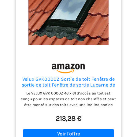
Velux GVK0000Z Sortie de toit Fenêtre de
sortie de toit Fenêtre de sortie Lucarne de
toit
Le VELUX GVK 0000Z 46 x 61 d’accès au toit est
conçu pour les espaces de toit non chauffés et peut
être monté sur des toits avec une inclinaison de
20°-65°. Il dispose d'un cadre en polyuréthane noir,
d'un battant en profilé d'aluminium et d'un vitrage
213,28 €
isolant de 16 mm d'épaisseur. La sortie peut être
ouverte vers la droite ou vers la gauche, l'ouverture
de sortie mesure 41 x 55 cm et est équipée d'un