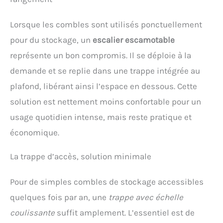
considérablement la friction et l'adhérence. Ce
marchepied offre une prise stable et sûre,
éliminant complètement le risque de basculement
Lorsque les combles sont utilisés ponctuellement
Antidérapant et solide : patins en caoutchouc en
pour du stockage, un
escalier escamotable
forme de fer à cheval à la base de l'échelle,
antidérapants et adaptés à tous les types de sols ;
représente un bon compromis. Il se déploie à la
échelle entièrement en acier au carbone haute
demande et se replie dans une trappe intégrée au
densité + renfort en S, capacité de charge jusqu'à
272kg, plus résistante à la pression et aux chocs
plafond, libérant ainsi l’espace en dessous. Cette
que les échelles en fer plus souples, durable
Réglable : Escalier escamotable mural conception
solution est nettement moins confortable pour un
télescopique avec une extension maximale de 2.68
usage quotidien intense, mais reste pratique et
m, les trois derniers sections sont amovibles, ce
qui permet de résoudre facilement les erreurs de
économique.
mesure manuelle. Les barres de sécurité
télescopiques synchronisées des deux côtés se
La trappe d’accès, solution minimale
rétractent et se verrouillent automatiquement lors
du pliage et du dépliage ; la poignée supérieure
peut être installée dans les deux sens, offrant un
Pour de simples combles de stockage accessibles
point d'appui ergonomique, alliant sécurité et
rangement minimaliste Multifonctionnel : cette
quelques fois par an, une
trappe avec échelle
échelle pliable et télescopique a une épaisseur de
coulissante
suffit amplement. L’essentiel est de
seulement 40 cm, ce qui permet de la fixer au mur
pour gagner de la place. Elle est idéale pour les