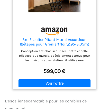
3m Escalier Pliant Mural Accordéon
12étapes pour Grenier(Noir,2.95-3.05m)
Conception antichoc sécurisée : cette échelle
télescopique murale, spécialement conçue pour
les maisons et les ateliers, il utilise une
technologie d'amortissement à double ressort
puissant qui réduit efficacement le bruit et permet
599,00 €
un fonctionnement silencieux, sans déranger les
personnes ni les animaux domestiques. Sa
conception silencieuse et stable apporte une plus
grande tranquillité d'esprit Marchepied sécurisé :
Cette échelle télescopique antidérapante en acier
au carbone est équipée d'un marchepied de 43 cm
L’escalier escamotable pour les combles de
de large, doté d'une surface innovante avec un motif
antidérapant en relief qui améliore
rangement