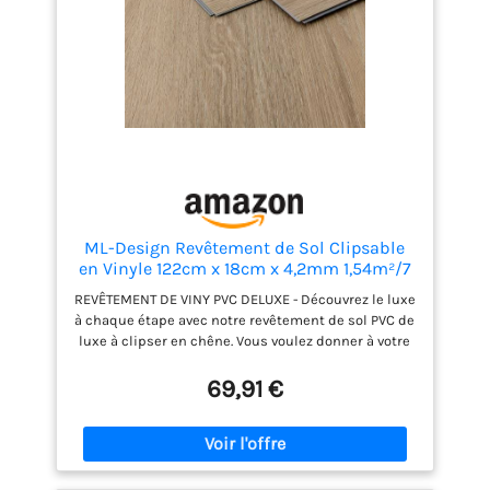
ML-Design Revêtement de Sol Clipsable
en Vinyle 122cm x 18cm x 4,2mm 1,54m²/7
Planches Chêne Marron Golden Hour
REVÊTEMENT DE VINY PVC DELUXE - Découvrez le luxe
Imitation de Parquet Lames en PVC
à chaque étape avec notre revêtement de sol PVC de
Emboîtables Antidérapant Étanche Classe
luxe à clipser en chêne. Vous voulez donner à votre
Charge 34
maison une nouvelle apparence exquise ? Notre
tout nouveau revêtement de sol PVC de luxe à
69,91 €
clipser à motif chêne est le choix parfait pour allier
élégance et fonctionnalité. SURFACES ÉSTHÉTIQUES -
La surface texturée des lames en PVC rend l'effet
bois encore plus réaliste et apporte une
atmosphère chaleureuse à votre intérieur. Elles