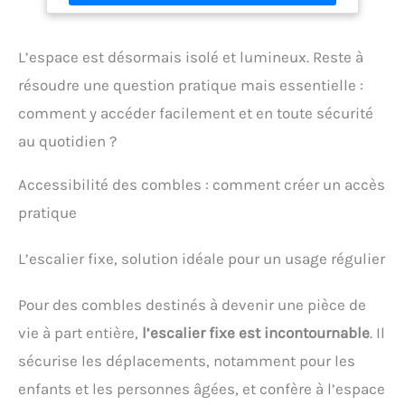
verrou de sécurité contre les claquements
accidentels. Le produit dispose d'un raccord
universel intégré pour les toitures plates et
L’espace est désormais isolé et lumineux. Reste à
profilées d'une hauteur allant jusqu'à 6 cm.
Paramètres techniques : coefficient de transfert
résoudre une question pratique mais essentielle :
thermique pour le vitrage Ug=3,0 W/m²K, pour toute
comment y accéder facilement et en toute sécurité
la fenêtre Uw=4,3 W/m²K, isolation acoustique Rw =
27 dB, et il est livré avec une garantie fabricant de 10
au quotidien ?
ans.
Accessibilité des combles : comment créer un accès
pratique
L’escalier fixe, solution idéale pour un usage régulier
Pour des combles destinés à devenir une pièce de
vie à part entière,
l’escalier fixe est incontournable
. Il
sécurise les déplacements, notamment pour les
enfants et les personnes âgées, et confère à l’espace