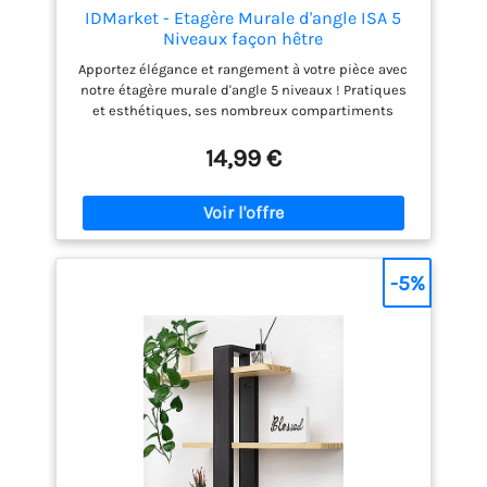
IDMarket - Etagère Murale d'angle ISA 5
Niveaux façon hêtre
Apportez élégance et rangement à votre pièce avec
notre étagère murale d'angle 5 niveaux ! Pratiques
et esthétiques, ses nombreux compartiments
mettront en valeur tous vos objets ! Choisissez
l'étagère verticale ISA façon hêtre pour habiller
14,99 €
votre mur selon vos envies ! L'étagère murale
d'angle convient à une chambre comme à un salon.
Fixez l'étagère ISA 5 niveaux grâce à son kit de
fixation inclus, qui reste très discret !
-5%