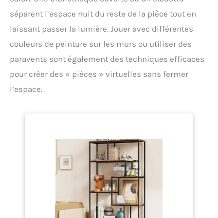
auto-portante, offrant un rangement facile pliable,
facile à monter et à replier lorsqu’elle n’est pas
séparent l’espace nuit du reste de la pièce tout en
utilisée. Ces caisse rangement sous lit étroits
laissant passer la lumière. Jouer avec différentes
permettent d’exploiter complètement l’espace
sous le lit pour un rangement discret et une
couleurs de peinture sur les murs ou utiliser des
chambre ou un dortoir parfaitement organisé.
paravents sont également des techniques efficaces
pour créer des « pièces » virtuelles sans fermer
l’espace.