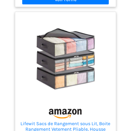
permettent de les ranger et de les sortir facilement.
Ils sont durables et résistants aux dommages. Le
sac de rangement pour vêtements mesure 18 cm
(7,1") de haut, conçu pour s'adapter à différents
espaces sous le lit.
【Matériau durable】 : Les
housses de rangement sont fabriquées en tissu
non tissé respirant, elles sont robustes et gardent
leur forme, offrant une protection efficace à vos
vêtements.
【Couvercle supérieur transparent
】: Vous pourrez facilement identifier les articles à
l'intérieur grâce à la fenêtre transparente en PVC et
ouvrir rapidement le couvercle pour les récupérer.
En outre, il est facile à nettoyer, il suffit de l'essuyer
avec un chiffon humide lorsqu'il est sale.
【Utilisation intelligente de l'espace】 : Parfait pour
une utilisation dans le placard, l'étagère et sous le
lit. Ces bacs de rangement pour literie maximisent
l'espace sous votre lit. Ils peuvent être pliés pour
gagner de la place lorsqu'ils ne sont pas utilisés.
Lifewit Sacs de Rangement sous Lit, Boite
Rangement Vetement Pliable, Housse