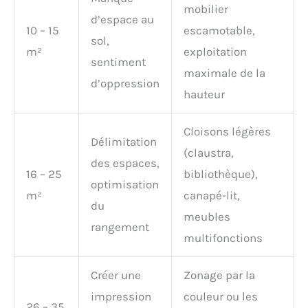
mobilier
d’espace au
10 – 15
escamotable,
sol,
m²
exploitation
sentiment
maximale de la
d’oppression
hauteur
Cloisons légères
Délimitation
(claustra,
des espaces,
16 – 25
bibliothèque),
optimisation
m²
canapé-lit,
du
meubles
rangement
multifonctions
Créer une
Zonage par la
impression
couleur ou les
26 – 35