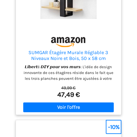
SUMGAR Étagère Murale Réglable 3
Niveaux Noire et Bois, 50 x 58 cm
𝙇𝙞𝙗𝙚𝙧𝙩é 𝘿𝙄𝙔 𝙥𝙤𝙪𝙧 𝙫𝙤𝙨 𝙢𝙪𝙧𝙨: L'idée de design
innovante de ces étagères réside dans le fait que
les trois planches peuvent être ajustées à votre
guise sans outils supplémentaires. Qu'elles soient
49,99 €
alignées de manière ordonnée ou disposées en
47,49 €
quinconce, vous pouvez créer une œuvre d'art
murale unique qui s'harmonise avec le style de
votre maison 𝘽𝙤𝙞𝙨 𝙙𝙚 𝙥𝙞𝙣 𝙣𝙖𝙩𝙪𝙧𝙚𝙡, 𝙧𝙤𝙗𝙪𝙨𝙩𝙚 𝙚𝙩
𝙙𝙪𝙧𝙖𝙗𝙡𝙚: Fabriquée en bois de pin massif, cette
étagère suspendue offre une structure solide et
une grande capacité de charge. Adaptée à un usage
-10%
quotidien, elle conserve sa forme et sa qualité au fil
du temps 𝙈𝙤𝙣𝙩𝙖𝙜𝙚 𝙛𝙖𝙘𝙞𝙡𝙚 𝙚𝙣 𝙦𝙪𝙚𝙡𝙦𝙪𝙚𝙨