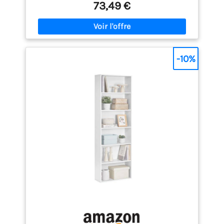
73,49 €
durable] L’acier robuste et les panneaux
d’aggloméré créent une structure stable, renforcée
par des barres en X à l’arrière. Chaque étagère
supporte jusqu’à 10 kg, soit 140 kg au total pour ce
meuble [Anti-chute, stable et sûre] Les étagères
avec panneau arrière empêchent vos objets de
-10%
tomber, les pieds réglables assurent la stabilité de
la bibliothèque, le kit anti-basculement l’empêche
de basculer et sécurise votre environnement [Un
meuble à étagères polyvalent] Vous pouvez installer
ce meuble dans le salon pour exposer vos
décorations, dans le bureau pour ranger des livres,
dans la chambre pour poser divers objets ou dans
un placard pour les objets qui n’ont pas encore de
place [Le montage n’est pas un casse-tête] Les
pièces numérotées, les instructions claires, le
guide vidéo intuitif et les outils inclus vous
aideront à monter facilement cette bibliothèque