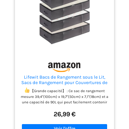
Lifewit Bacs de Rangement sous le Lit,
Sacs de Rangement pour Couvertures de
Grande Capacité avec Poignée Renforcée,
【Grande capacité】 : Ce sac de rangement
pour Couettes, Draps, Vêtements, Chambre
mesure 39,4"(100cm) x 19,7"(50cm) x 7,1"(18cm) et a
à coucher, Placard, Gris, 90 L, Lot de 4
une capacité de 90L qui peut facilement contenir
20 pulls, 4 couvertures épaisses et 14 draps. Idéal
26,99 €
pour le rangement sous le lit, le placard ou les
étagères.
【Poignées renforcées】 : Les 4
poignées renforcées à l'avant et sur les côtés vous