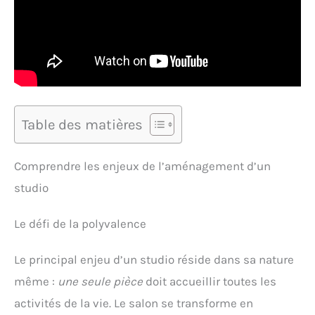
Table des matières
Comprendre les enjeux de l’aménagement d’un
studio
Le défi de la polyvalence
Le principal enjeu d’un studio réside dans sa nature
même :
une seule pièce
doit accueillir toutes les
activités de la vie. Le salon se transforme en