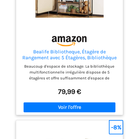
Bealife Bibliotheque, Étagère de
Rangement avec 5 Étagères, Bibliothèque
Ouverte pour Bureau, Salon, Chambre,
Beaucoup d'espace de stockage: La bibliothèque
Cuisine, 30 x 98 x 180 cm, Rétro
multifonctionnelle irrégulière dispose de 5
étagères et offre suffisamment d'espace de
stockage. La conception intelligente du séparateur
divise les articles de différentes tailles en
79,99 €
catégories sans les empiler. En même temps, les
compartiments ouverts sont clairs et faciles à
utiliser au premier coup d'œil. Utilisation
multifonctionnelle: Des bibliothèques creuses de
différentes tailles et hauteurs peuvent afficher non
seulement des livres, mais également des
-8%
ustensiles de cuisine, des décorations, des cadres
photo et des souvenirs de vacances, tout en