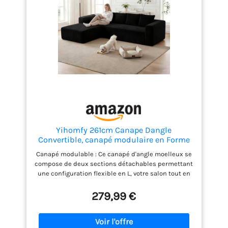
Yihomfy 261cm Canape Dangle
Convertible, canapé modulaire en Forme
de L,canapé Convertible 3 Places avec
Canapé modulable : Ce canapé d'angle moelleux se
méridienne, canapé d'angle Convertible
compose de deux sections détachables permettant
pour Salon - Aucun Montage
une configuration flexible en L, votre salon tout en
nécessaire,Noir
s'harmonisant.Le canapé d'angle modulable adopte
une structure modulaire.Chaque module est moulé
279,99 €
individuellement et peut être séparé ou combiné à
volonté, s'adaptant facilement aux variations
d'espace.Que vous disposiez d'un appartement