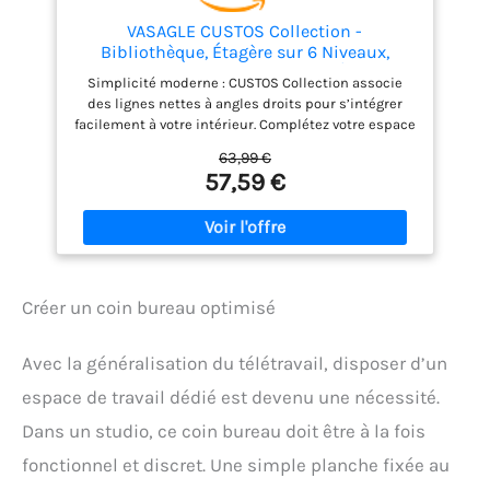
VASAGLE CUSTOS Collection -
Bibliothèque, Étagère sur 6 Niveaux,
Meuble de Rangement Ouvert, Étagère,
Simplicité moderne : CUSTOS Collection associe
pour Salon, Bureau, Salle à Manger, Blanc
des lignes nettes à angles droits pour s’intégrer
Nuage LBC169T14
facilement à votre intérieur. Complétez votre espace
avec les meubles de rangement assortis pour un
63,99 €
rendu harmonieux Rangements ouverts : Avec ses
57,59 €
compartiments ouverts et son style minimaliste,
cette bibliothèque s’intègre facilement dans
différentes pièces de la maison tout en gardant vos
objets visibles et accessibles Grande et réglable :
Cette étagère dispose de 3 compartiments ouverts
et offre un bel espace de rangement. Certaines
Créer un coin bureau optimisé
tablettes sont réglables sur 3 hauteurs pour
s’adapter à des objets de tailles variées Polyvalente
: Dans le salon, la salle à manger ou le bureau, cette
Avec la généralisation du télétravail, disposer d’un
étagère est idéale pour mettre en valeur des
plantes, ranger des livres ou exposer vos souvenirs
espace de travail dédié est devenu une nécessité.
préférés Robuste, stable et sûre : Fabriquée en
Dans un studio, ce coin bureau doit être à la fois
panneau d’aggloméré E1 de 15 mm d’épaisseur,
cette bibliothèque supporte jusqu’à 10 kg par
fonctionnel et discret. Une simple planche fixée au
compartiment. Le kit anti-basculement inclus