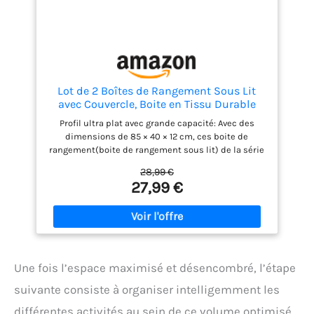
une seule main.
【Fenêtre transparente】 : La
fenêtre transparente à l'avant de ces bacs de
rangement offre une excellente visibilité, ce qui
vous permet de voir rapidement ce qu'il y a à
l'intérieur et de gagner du temps sans avoir à
fouiller. Essuyez-la simplement avec un chiffon
humide lorsqu'elle est sale.
Lot de 2 Boîtes de Rangement Sous Lit
avec Couvercle, Boite en Tissu Durable
Sac de Rangement Pliable et Lavable, 3
Profil ultra plat avec grande capacité: Avec des
Poignées Renforcées, Grande Capacité
dimensions de 85 × 40 × 12 cm, ces boite de
pour Vêtements Couvertures, 85x40x12cm,
rangement(boite de rangement sous lit) de la série
Gris
Slim se glissent facilement sous la plupart des lits
28,99 €
et canapés tout en offrant un vaste espace de
27,99 €
rangement pour vêtements, linge de lit, couettes,
chaussures, jouets ou couvertures. Leur format
extra-plat est idéal pour optimiser l’espace dans
les petites pièces, dortoirs ou appartements.
Structure durable et parois renforcées:
Contrairement aux modèles bas de gamme sans
Une fois l’espace maximisé et désencombré, l’étape
maintien, cette boite rangement vetement est
conçu pour durer. Ses parois renforcées et son fond
suivante consiste à organiser intelligemment les
rigide permettent de conserver une forme stable et
différentes activités au sein de ce volume optimisé.
de soutenir vos affaires en toute sécurité, qu’il