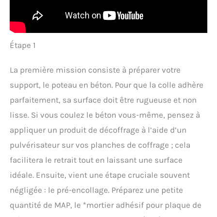
Étape 1
La première mission consiste à préparer votre
support, le poteau en béton. Pour que la colle adhère
parfaitement, sa surface doit être rugueuse et non
lisse. Si vous coulez le béton vous-même, pensez à
appliquer un produit de décoffrage à l’aide d’un
pulvérisateur sur vos planches de coffrage ; cela
facilitera le retrait tout en laissant une surface
idéale. Ensuite, vient une étape cruciale souvent
négligée : le pré-encollage. Préparez une petite
quantité de MAP, le *mortier adhésif pour plaque de