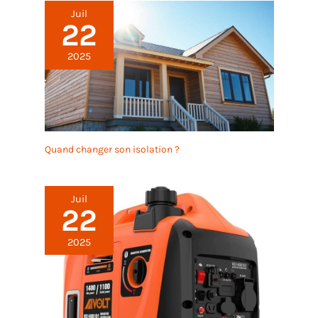
de coupe et la
Juil
planification quotidienne
22
des projets. Contenu du
lot : 30 crayons de bois,
2025
chacun mesurant 17,6 x 0,1
cm / 6,92 x 0,4 pouces.
Cette grande quantité de
crayons est parfaite pour
le marquage quotidien, la
planification de la mise en
Quand changer son isolation ?
page et les travaux de
mesure généraux, vous
permettant de travailler en
Juil
douceur sur plusieurs
22
projets.
2025