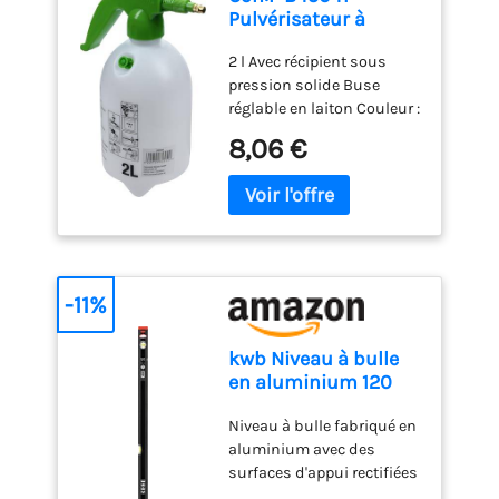
quotidien ce ruban de
Pulvérisateur à
réparation aide à obtenir
Pression de Jardin 2 l
un résultat soigné plus
2 l Avec récipient sous
avec réservoir à
professionnel et plus
pression solide Buse
Pression Stable et
rassurant pour vos murs
réglable en laiton Couleur :
buse réglable en
intérieurs, sans effort.
multicolore Dimensions
Laiton, Multicolore
8,06 €
de l'emballage : 12 x 32 x 16
cm
-11%
kwb Niveau à bulle
en aluminium 120
cm, nivelle
Niveau à bulle fabriqué en
résistante aux chocs,
aluminium avec des
précision 0,5 mm /
surfaces d'appui rectifiées
m, testé VPA, rectifié
avec une grande précision