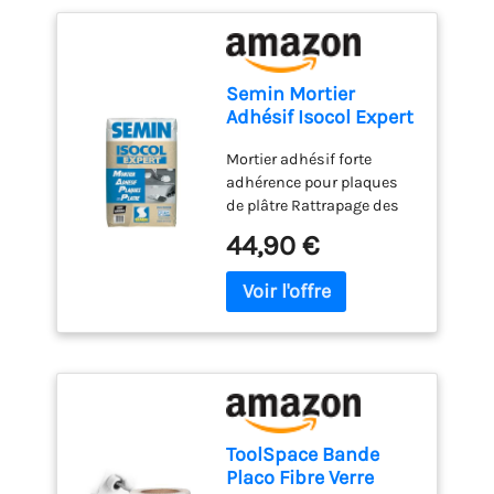
Semin Mortier
Adhésif Isocol Expert
- Plaques de Plâtre -
Mortier adhésif forte
Poudre - Sac de 25
adhérence pour plaques
kg
de plâtre Rattrapage des
défauts de planimétrie
44,90 €
des fonds Haute
adhérence Idéal béton
banché Fabriqué en
France
ToolSpace Bande
Placo Fibre Verre