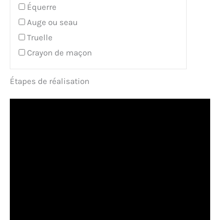
Équerre
Auge ou seau
Truelle
Crayon de maçon
Étapes de réalisation