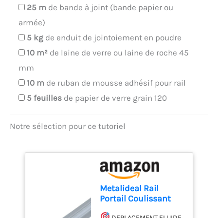
25
m
de bande à joint (bande papier ou
armée)
5
kg
de enduit de jointoiement en poudre
10
m²
de laine de verre ou laine de roche 45
mm
10
m
de ruban de mousse adhésif pour rail
5
feuilles
de papier de verre grain 120
Notre sélection pour ce tutoriel
Metalideal Rail
Portail Coulissant
Visser 3m Gorge U Ø
DEPLACEMENT FLUIDE