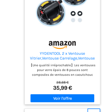
entre chantiers 【Kit complet polyvalent】
Inclut : trousse de transport, tête de coupe
de rechange, séparateur, connecteurs de
rails, et 3 rails de 1 mètre
YYDENTOOL 2 x Ventouse
Vitrier,Ventouse Carrelage,Ventouse
Pare Brise
【Une qualité irréprochable】Les ventouses
pour verre épais de 8 pouces sont
composées de ventouses en caoutchouc
naturel durables, inodores et très
38,68 €
résistantes, de poignées antidérapantes et
35,99 €
ergonomiques et de supports sans soudure.
Elles sont moulées par injection en une
seule pièce pour assurer l'étanchéité, une
aspiration durable et une absence de fuites.
【Capacité de charge de 220 kg】8" glass