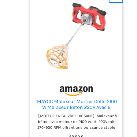
Rigide Incluse – Transport & Protection
Premium Livrées dans une valise de
transport professionnelle, les ventouses
sont protégées contre les chocs et faciles à
ranger. Mobilité et organisation optimales
au quotidien.
Polyvalence Totale – Verre,
Carrelage, Gréscérame, Meuble, Métal
Idéales comme ventouses carrelage,
ventouses vitres ou lève-meubles. Parfaites
pour la pose de panneaux, fenêtres, plans de
travail, dalles grand format, et plus encore.
Marque Française – Produit développé
par SHAFFER PRO, une marque française
reconnue pour la qualité et la fiabilité de ses
accessoires de carrelage
IMAYCC Malaxeur Mortier Colle 2100
W,Malaxeur Beton 220V,Avec 6
Vitesses
【MOTEUR EN CUIVRE PUISSANT】Malaxeur à
béton avec moteur de 2100 Watt, 220V mit
270–930 RPM,offrant une puissance stable
et continue.adapté pour mélanger les
59,99 €