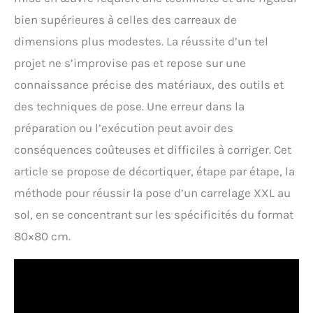
bien supérieures à celles des carreaux de
dimensions plus modestes. La réussite d’un tel
projet ne s’improvise pas et repose sur une
connaissance précise des matériaux, des outils et
des techniques de pose. Une erreur dans la
préparation ou l’exécution peut avoir des
conséquences coûteuses et difficiles à corriger. Cet
article se propose de décortiquer, étape par étape, la
méthode pour réussir la pose d’un carrelage XXL au
sol, en se concentrant sur les spécificités du format
80×80 cm.