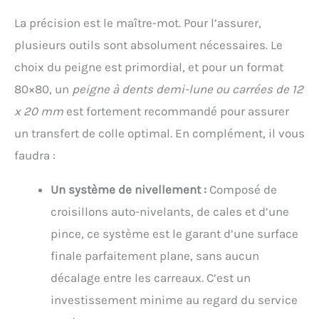
contrôle total sur ce malaxeur. La spirale M14
efficace et élargir la sortie d'air et la
La précision est le maître-mot. Pour l’assurer,
fournie (Ø120 mm) se change sans outil
conception de dissipation de chaleur
grâce au système de fixation rapide – pour
poreuse, peut répandre la chaleur plus
plusieurs outils sont absolument nécessaires. Le
passer d'un matériau à l'autre sans perdre
rapidement, la bétonnière portable peut être
une minute.
choix du peigne est primordial, et pour un format
utilisé pour plus de temps.Et le système de
protection contre la surchauffe peut assurer
80×80, un
peigne à dents demi-lune ou carrées de 12
la sécurité, le mélangeur de mortier peut
s'éteindre en cas de surchauffe.
x 20 mm
est fortement recommandé pour assurer
【Malaxeur beton multifonctionnel réglable
un transfert de colle optimal. En complément, il vous
à 6 vitesses】Cette machine électrique à
mélanger les betons est dotée d'une vitesse
faudra :
de 1 à 6, d'un interrupteur autobloquant et
d'une double pale en forme de vis pour un
Un système de nivellement :
Composé de
mélange efficace et complet, ce qui permet
de gagner du temps et d'éviter les
croisillons auto-nivelants, de cales et d’une
éclaboussures. Vous pouvez utiliser nos
mélangeurs pour divers matériaux tels que
pince, ce système est le garant d’une surface
la peinture, la boue de cloison sèche, le
finale parfaitement plane, sans aucun
coulis, le béton, le mortier et plus encore.
Peut mélanger même les composés les plus
décalage entre les carreaux. C’est un
épais.
【Fonction de verrouillage &
investissement minime au regard du service
poignée ergonomique】Lorsque vous
travaillez pendant une longue période,