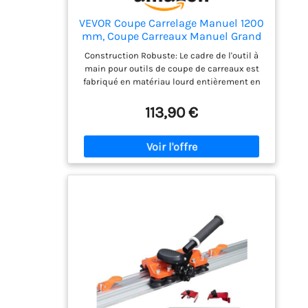
VEVOR Coupe Carrelage Manuel 1200
mm, Coupe Carreaux Manuel Grand
Format, Épaisseur 6-15 mm pour
Construction Robuste: Le cadre de l'outil à
Céramique, Porcelaine, Carreaux
main pour outils de coupe de carreaux est
Polis, Guidage Laser, Structure en
fabriqué en matériau lourd entièrement en
Acier, Molette Carbure de Tungstène
acier, compact, solide et durable. Le rail
solide rend le travail de coupe plus précis et
113,90 €
adapté à une utilisation à long terme. Tête de
Machine Coulissante Améliorée: Avec une
fonction de ressort améliorée, 27 roulements
à billes et un bidon d'huile intégré, la tête
coulissante assure une coupe plus fluide,
sans secousses et facile à utiliser. Marquez
et cassez le coupe-carreaux. Roue de Coupe
en Alliage: La roue de coupe en alliage super
dur assure des coupes lisses, précises et
propres. Max. Largeur de coupe 1200 mm.
Max. Épaisseur de coupe : 6 - 15 mm. Nous en
fournissons surtout un supplémentaire
gratuitement. Découpe de Positionnement
de Précision: La fonction de positionnement
infrarouge laser récemment améliorée peut