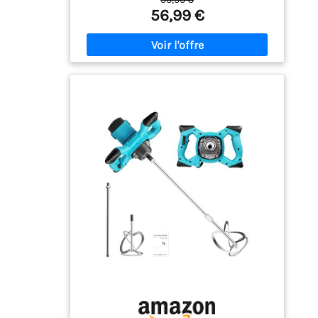
peintures, les ciments, les aliments, les
56,99 €
résines, les encres, les mortiers pour murs
minces, le gypse, les adhésifs à base de
ciment et autres liquides de viscosité
moyenne. Remarque : Ce produit ne peut pas
être utilisé pour les bétons contenant des
mélanges très visqueux de ciment et de
grandes quantités d'agrégats (roche).
【RÉGLABLE À 6 VITESSES】Ce mélangeur à
ciment portatif est conçu avec 6 vitesses et
une double pale en forme de vis pour un
mélange efficace et complet, répondant à
tous vos besoins différents. Il convient pour
mélanger le béton, le ciment, le mortier, la
boue, la peinture, l'alimentation, etc. Ce qui
permet de gagner du temps et de maximiser
l'efficacité pour les projets professionnels et
de bricolage. 【DISSIPATION EFFICACE DE LA
CHALEUR,PROTECTION CONTRE LA
SURCHAUFFE】Ce mélangeur de boue porte
avec conception de dissipation de chaleur
poreuse et arrêt automatique lorsque
surchauffé pour une utilisation plus
durable. 【CONCEPTION ERGONOMIQUE ET