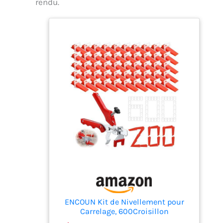
rendu.
appuyez sur l'interrupteur de verrouillage
sur le mélangeur de plâtre pour un
fonctionnement continu, vous n'avez pas
besoin de maintenir la gâchette pendant le
mélange, de manière à réduire la force de
travail et la fatigue des doigts.La conception
de la poignée à double volant offre une prise
en main confortable et réduit mieux les
vibrations. Confort pendant les opérations
de longue durée.
【Garantie du
produit】Nous apprécions la qualité de nos
produits et fournissons un excellent service,
y compris le remplacement gratuit ou le
remboursement. N'hésitez pas à nous
contacter si vous avez des problèmes avec
votre achat. Nous ferons de notre mieux pour
vous satisfaire.
ENCOUN Kit de Nivellement pour
Carrelage, 600Croisillon
Autonivelant 2mm+200 Réutilisable