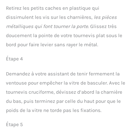
la restauration. Les gants
3M Lunettes-masque
de jardinage pour femmes
Fahrenheit,
Retirez les petits caches en plastique qui
et hommes aident à
bleu/transparent.
dissimulent les vis sur les charnières,
les pièces
réduire la fatigue et
Lunettes-masque de
métalliques qui font tourner la porte
. Glissez très
permettent de les utiliser
protection oculaire
facilement.
doucement la pointe de votre tournevis plat sous le
bord pour faire levier sans rayer le métal.
Étape 4
Demandez à votre assistant de tenir fermement la
ventouse pour empêcher la vitre de basculer. Avec le
tournevis cruciforme, dévissez d’abord la charnière
du bas, puis terminez par celle du haut pour que le
poids de la vitre ne torde pas les fixations.
Étape 5