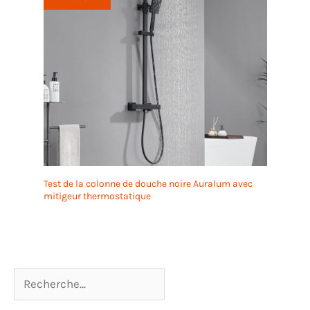
Test de la colonne de douche noire Auralum avec
mitigeur thermostatique