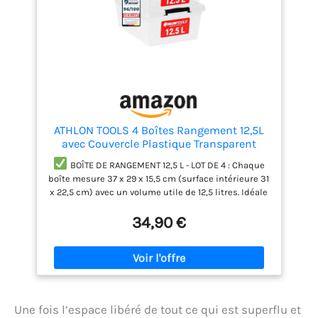
ATHLON TOOLS 4 Boîtes Rangement 12,5L
avec Couvercle Plastique Transparent
BOÎTE DE RANGEMENT 12,5 L - LOT DE 4 : Chaque
boîte mesure 37 x 29 x 15,5 cm (surface intérieure 31
x 22,5 cm) avec un volume utile de 12,5 litres. Idéale
pour ranger vêtements, chaussures, jouets, linge,
34,90 €
accessoires, documents, fournitures de bureau ou
objets du quotidien dans une armoire, un placard,
une étagère, une chambre ou un garage.
BOÎTE
PLASTIQUE ALIMENTAIRE SANS BPA : Fabriquée en
polypropylène (PP) de qualité alimentaire et sans
BPA, cette boîte de rangement plastique est
résistante aux chocs, ne retient pas les odeurs et
Une fois l’espace libéré de tout ce qui est superflu et
se nettoie facilement. Convient également pour