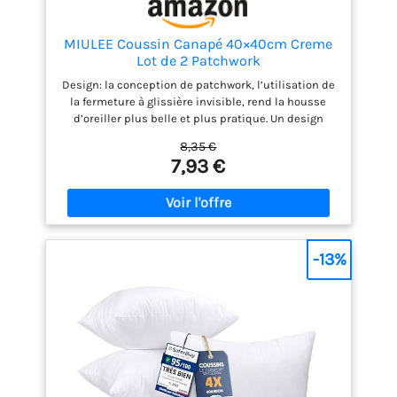
MIULEE Coussin Canapé 40×40cm Creme
Lot de 2 Patchwork
Design: la conception de patchwork, l’utilisation de
la fermeture à glissière invisible, rend la housse
d’oreiller plus belle et plus pratique. Un design
enveloppant plus large de 2-2.5cm pour une housse
8,35 €
de coussin plus attrayante. Tissu : La housse de
7,93 €
coussin est fabriquée en velours côtelé de haute
qualité pour le confort et la durabilité. Taille : 40 x
40 cm. Veuillez tenir compte d'un écart de 1 à 2 cm,
car il est coupé et cousu à la main. Où utiliser :
Cette taie d'oreiller décorative peut être utilisée
dans de nombreux endroits tels que canapés,
-13%
fauteuils, salons, chambres à coucher, bureaux ou
cafés. Note : Pack de deux, insert d'oreiller non
inclus. Laver en machine à basse température, ne
pas blanchir. En raison des différents angles de
caméra et de l'éclairage, il y aura de légères
différences de couleur dans le produit.