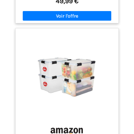
49,99 €
boite plastique est suffisant pour stocker de
nombreux articles, tels que des objets volumineux,
des accessoires, des jouets, livres et autres
MATERIAU DE LA CAISSE DE RANGEMENT : Ce produit
est fabriqué en plastique sans BPA (polypropylène),
cela donne une résistance aux chocs et aux coups
ainsi qu'un nettoyage simple de la boîte de
rangement avec couvercle POIGNÉE INTÉGRÉE SOUS
LA BOÎTE : Pour des usages ergonomiques au
quotidien et donc malléables pour la famille, de
plus, elle facilitera le transport d'un endroit à un
autre grâce à sa structure stable et solide pouvant
résister à la charge recommandée DESIGN DE LA
CAISSE DE RANGEMENT : La forme de ce produit a été
pensée pour s'adapter à différents styles et goûts
pouvant servir dans plusieurs endroits, de plus,
son couvercle solide et renforcé permet d'empiler
différentes boîtes de même taille, pour un gain de
place