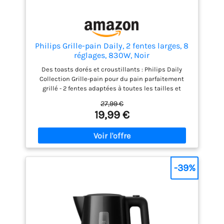
Philips Grille-pain Daily, 2 fentes larges, 8
réglages, 830W, Noir
Des toasts dorés et croustillants : Philips Daily
Collection Grille-pain pour du pain parfaitement
grillé - 2 fentes adaptées à toutes les tailles et
formes de pain Des réglages pour tous les goûts : 8
27,99 €
réglages de dorage adaptés à toutes les
19,99 €
préférences Un toast bien chaud en quelques
secondes : une fonction dédiée permet de
réchauffer le pain déjà grillé en quelques secondes
- La fonction de décongélation grille le pain congelé
en un seul passage Utilisation sécurisée : le bouton
d'éjection arrête le dorage quand vous le voulez -
-39%
Protection supplémentaire contre l'arrêt
automatique pour éviter les courts-circuits
Nettoyage simple : le tiroir ramasse-miettes
amovible se vide et se remet en place facilement -
Le couvercle anti-poussière empêche la poussière
d'entrer dans les fentes entre les utilisations