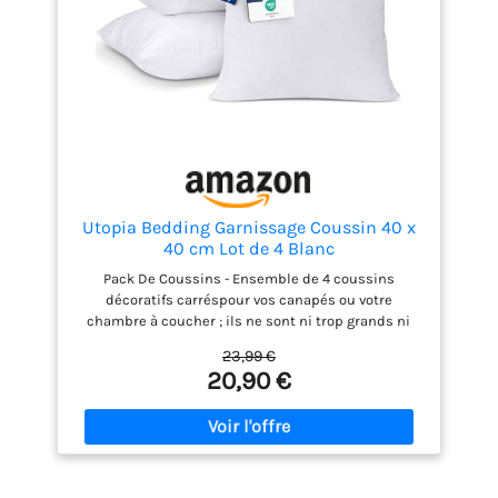
Utopia Bedding Garnissage Coussin 40 x
40 cm Lot de 4 Blanc
Pack De Coussins - Ensemble de 4 coussins
décoratifs carréspour vos canapés ou votre
chambre à coucher ; ils ne sont ni trop grands ni
trop petits et ils dégagent une atmosphère
23,99 €
chaleureuse Emballage - Nos coussins sont
20,90 €
emballés de manière comprimée et scellés sous
vide dans un sac en polyéthylène pour l'expédition,
ils peuvent sembler être un seul grand coussin
Dimensions - Chaque coussin intérieur mesure 40
x 40 cm Remplissage En Fibres - Le remplissage en
silicone souple ne leur donnera jamais l'air creux