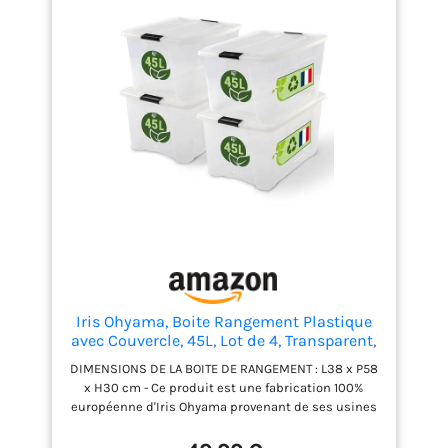
Iris Ohyama, Boite Rangement Plastique
avec Couvercle, 45L, Lot de 4, Transparent,
Clips de Fermeture, Poignée, Empilable,
DIMENSIONS DE LA BOITE DE RANGEMENT : L38 x P58
Organisation Solide et Durable, pour
x H30 cm - Ce produit est une fabrication 100%
Chambre, Dressing, Bureau, BSB-45
européenne d'Iris Ohyama provenant de ses usines
CAPACITÉ DE LA BOITE DE RANGEMENT : Le volume
d'une boîte est de 45L, de plus, le volume de cette