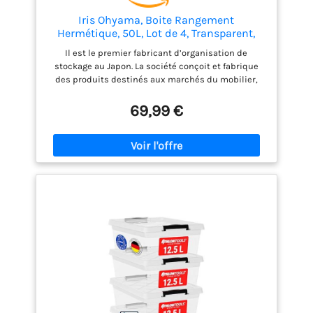
Iris Ohyama, Boite Rangement
Hermétique, 50L, Lot de 4, Transparent,
Couvercle avec Joint Etanche, 6 Clips de
Il est le premier fabricant d’organisation de
Fermeture, Empilable, pour Exterieur,
stockage au Japon. La société conçoit et fabrique
Garage, Vetement, Anti Poussiere, Sans
des produits destinés aux marchés du mobilier,
BPA, AT-L
des articles ménagers, des accessoires de jardin,
des produits de bureau et des fournitures pour
69,99 €
animaux de compagnie.