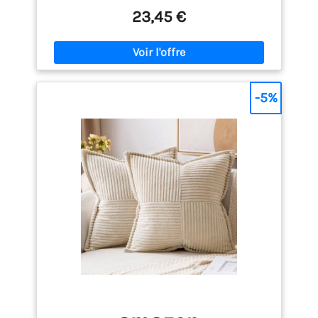
chaleureuse Emballage - Nos coussins sont
23,45 €
emballés de manière comprimée et scellés sous
vide dans un sac en polyéthylène pour l'expédition,
ils peuvent sembler être un seul grand coussin
Dimensions - Chaque coussin intérieur mesure 45 x
45 cm Remplissage En Fibres - Le remplissage en
silicone souple ne leur donnera jamais l'air creux
-5%
Confortables Et Doux - Nos coussins servent non
seulement à des fins esthétiques, mais ils vous
donnent également un sentiment de détente et
aident à créer une atmosphère confortable