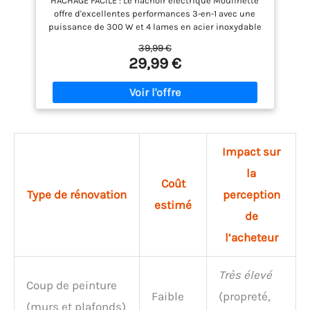
HACHAGE FACILE : Le hachoir électrique Moulinette
offre d'excellentes performances 3-en-1 avec une
puissance de 300 W et 4 lames en acier inoxydable
haute performance FONCTIONS 3 EN 1 : Hachez,
39,99 €
coupez et mélangez toutes sortes d'ingrédients en
29,99 €
toute simplicité RÉSULTATS SANS EFFORT : Système
de pression facile pour des résultats parfaits par
simple pression FACILE À NETTOYER : Pièces
amovibles résistantes au lave-vaisselle pour un
confort d'utilisation exceptionnel au quotidien
REPARABILITE 15 ANS AU JUSTE PRIX : engagement de
réparabilité 15 ans au juste prix grâce à notre
Impact sur
réseau de 6200 réparateurs dans le monde, pour
la
contribuer à la protection de l’environnement et à
Coût
la réduction des déchets GRANDE CAPACITÉ : La
Type de rénovation
perception
capacité généreuse de 400 ml permet de réaliser
estimé
une grande variété de recettes FACILE À RANGER :
de
Conception compacte pour un rangement sans
l’acheteur
effort
Très élevé
Coup de peinture
Faible
(propreté,
(murs et plafonds)