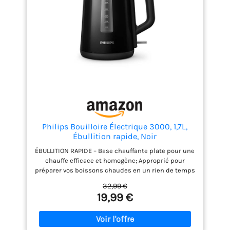
Philips Bouilloire Électrique 3000, 1,7L,
Ébullition rapide, Noir
ÉBULLITION RAPIDE – Base chauffante plate pour une
chauffe efficace et homogène; Approprié pour
préparer vos boissons chaudes en un rien de temps
CAPACITÉ DE 1,7 LITRE – Plus de 7 tasses à capacité
32,99 €
maximale NETTOYAGE SIMPLE – Couvercle à ressort
19,99 €
avec large ouverture pour un accès facile; Le
bouton-poussoir évite tout contact avec la vapeur
SANS FIL ET PRATIQUE – Se détache facilement du
socle à 360° pour un service simple; Se remet en