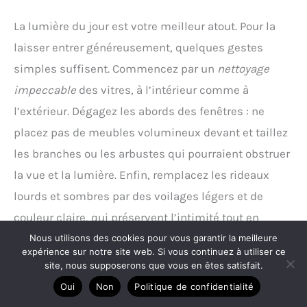
La lumière du jour est votre meilleur atout. Pour la
laisser entrer généreusement, quelques gestes
simples suffisent. Commencez par un
nettoyage
impeccable
des vitres, à l’intérieur comme à
l’extérieur. Dégagez les abords des fenêtres : ne
placez pas de meubles volumineux devant et taillez
les branches ou les arbustes qui pourraient obstruer
la vue et la lumière. Enfin, remplacez les rideaux
lourds et sombres par des voilages légers et de
couleur claire, qui préservent l’intimité tout en
laissant filtrer la lumière.
Nous utilisons des cookies pour vous garantir la meilleure
expérience sur notre site web. Si vous continuez à utiliser ce
site, nous supposerons que vous en êtes satisfait.
Renforcer l’éclairage artificiel
Oui
Non
Politique de confidentialité
La lumière naturelle n’est pas toujours suffisante,