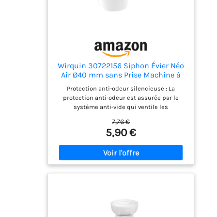
Wirquin 30722156 Siphon Évier Néo
Air Ø40 mm sans Prise Machine à
Laver
Protection anti-odeur silencieuse : La
protection anti-odeur est assurée par le
système anti-vide qui ventile les
canalisations, empêche l’aspiration de la
7,76 €
garde d’eau, supprime les bruits et bloque
5,90 €
durablement les remontées de mauvaises
odeurs Étanchéité zéro fuite garantie : Ce
siphon intègre des joints 100 % bi-injecté,
éliminant tout risque de perte ou de
mauvais positionnement Cette conception,
entrée 1"1/2 et sortie 40 mm, assure une
évacuation fiable, durable et idealement
étanche Installation rapide sécurisée : Le
siphon pour évier est équipé de la fonction