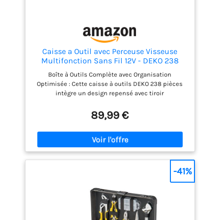
boîte à outils est équipée de roulettes pratiques, ce
qui facilite encore son déplacement.
Caisse a Outil avec Perceuse Visseuse
Multifonction Sans Fil 12V - DEKO 238
Pièces Malette Outils complete, Boîte à
Boîte à Outils Complète avec Organisation
Outils avec Perceuse pour Réparation,
Optimisée : Cette caisse à outils DEKO 238 pièces
Entretien, Autillage Mecanique Auto
intègre un design repensé avec tiroir
supplémentaire pour un rangement rationalisé. Une
malette à outils robuste et durable, disponible
89,99 €
dans une gamme de couleurs contient tournevis,
douilles, clés et divers accessoires techniques. Son
structure en plastique renforcé garantit une
protection maximale pour tous vos projets de
bricolage. Perceuse Visseuse Sans Fil Haute
Performance : La visseuse dévisseuse sans fil 12V
-41%
bénéficie d'une batterie lithium-ion 1.5Ah avec
charge rapide par USB-C (1.5h). Avec son couple max
de 12N.m et sa vitesse variable jusqu'à 800 tr/min,
elle perce visse efficacement bois/métal. Idéal pour
l'assemblage ou la réparation de meubles.