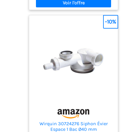
novices, permettant une mise en place
rapide sans recourir à des services
professionnels Anti-odeurs : Ce siphon
lavabo assure une évacuation efficace des
-10%
eaux usées tout en empêchant les odeurs
indésirables de remonter grâce à sa garde
d'eau de 50 mm Entretien aisé : Grâce à son
culot démontable, le siphon offre une
facilité et une rapidité de nettoyage
optimales Matériaux résistants : Fabriqué
en France et avec des matériaux durables,
ce siphon assure une durabilité à long
terme et un fonctionnement fiable
Wirquin 30724276 Siphon Évier
Espace 1 Bac Ø40 mm