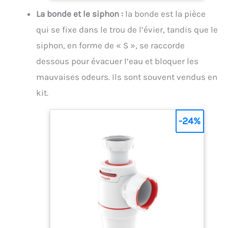
les dépôts de calcaire Kit de montage
La bonde et le siphon :
la bonde est la pièce
complet : comprend des tuyaux flexibles en
acier tressé, des boulons, des joints et des
qui se fixe dans le trou de l’évier, tandis que le
supports pour une installation rapide et
sans problème Mitigeur monocommande :
siphon, en forme de « S », se raccorde
levier unique pour régler facilement la
dessous pour évacuer l’eau et bloquer les
température et le débit de l'eau chaude et
froide avec précision
mauvaises odeurs. Ils sont souvent vendus en
kit.
-24%