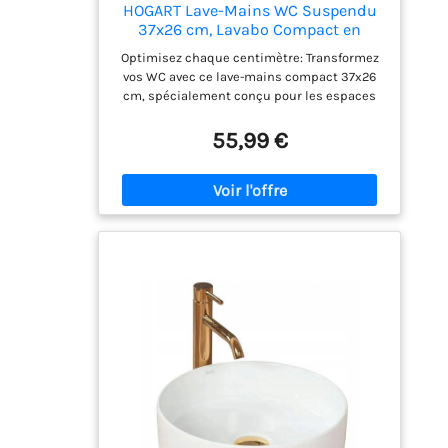
HOGART Lave-Mains WC Suspendu
37x26 cm, Lavabo Compact en
Céramique Blanche, Gain de Place,
Optimisez chaque centimètre: Transformez
avec Trou Robinetterie, Sans Trop-
vos WC avec ce lave-mains compact 37x26
Plein, Petit Lavabo Toilettes Invités
cm, spécialement conçu pour les espaces
Salle de Bain Moderne+
réduits. Idéal pour toilettes invités et petites
salles de bain, solution gain de place
55,99 €
efficace. Installation flexible 2 en 1: Utilisez-
le comme lavabo suspendu ou à poser selon
votre configuration. Installation simple et
rapide, parfaite pour WC modernes,
rénovation ou nouveaux projets. Qualité
premium en céramique: Fabriqué en
céramique blanche haute densité,
résistante aux rayures et taches. Surface
lisse facile à nettoyer, hygiénique et conçue
pour durer dans le temps. Design moderne
et pratique: Forme rectangulaire élégante
avec trou pour robinetterie, sans trop-plein
pour un look épuré. Parfait pour un intérieur
contemporain et une utilisation quotidienne
confortable. Idéal pour WC invités: Petit
lavabo fonctionnel et esthétique, parfait