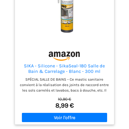
SIKA - Silicone - SikaSeal-180 Salle de
Bain & Carrelage - Blanc - 300 ml
SPÉCIAL SALLE DE BAINS – Ce mastic sanitaire
convient à la réalisation des joints de raccord entre
les sols carrelés et lavabos, bacs à douche, etc. Il
est disponible en blanc, noir et transparent.
10,90 €
ÉTANCHÉITÉ OPTIMALE – Étanche et résistant à l’eau,
8,99 €
ce mastic pour salle de bains et carrelage est
incontournable pour les travaux en pièce humide.
Après application, il durcit rapidement. HAUTE
ADHÉRENCE – Ce mastic sanitaire spécial salle de
bains et pièces humides offre une très bonne