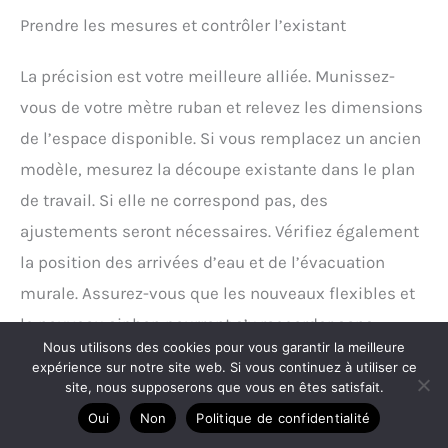
Prendre les mesures et contrôler l’existant
La précision est votre meilleure alliée. Munissez-
vous de votre mètre ruban et relevez les dimensions
de l’espace disponible. Si vous remplacez un ancien
modèle, mesurez la découpe existante dans le plan
de travail. Si elle ne correspond pas, des
ajustements seront nécessaires. Vérifiez également
la position des arrivées d’eau et de l’évacuation
murale. Assurez-vous que les nouveaux flexibles et
le nouveau siphon pourront s’y raccorder sans
Nous utilisons des cookies pour vous garantir la meilleure
contrainte. Un alignement parfait prévient les
expérience sur notre site web. Si vous continuez à utiliser ce
tensions sur les tuyaux, qui sont une cause
site, nous supposerons que vous en êtes satisfait.
fréquente de fuites à long terme.
Oui
Non
Politique de confidentialité