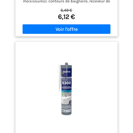
moisissures): contours de baignoire, receveur de
douche, vasque, éviers, WC, raccordements
6,49 €
meubles avec les sols et murs. Recommandé pour
6,12 €
les plombiers et installateurs sanitaires. TOUS
MATERIAUX ==> Jointe tous les matériaux (émail,
porcelaine, résines synthétiques, grès, acrylique,
pierre naturelle, verre, carrelage, habillages
muraux, etc...). Résiste aux produits d’entretien,
Résistance maximale en 24 h, Longue durée de vie
(18 mois) APPLICATION FACILE ==> Facile à appliquer
avec un pistolet extrudeur. Ne coule pas et ne bulle
pas . Utilisable avec le lisseur de joint Bostik pour
une finition parfaite. ENVIRONNEMENTAL==> Sans
solvant, sans isocyanate. Très faibles émissions de
Composés Organiques Volatils (COV) : certifié par le
label EC1 et classé A+ pour des intérieurs sains.
Contenu de la livraison : 1 x Cartouche de Mastic
d’étanchéité bâtiment Bostik S545, Couleur : Blanc,
Taille : 300 ml, Capacité : env. 12 m de cordon d’un
diamètre de 5 mm, Code : 30615841