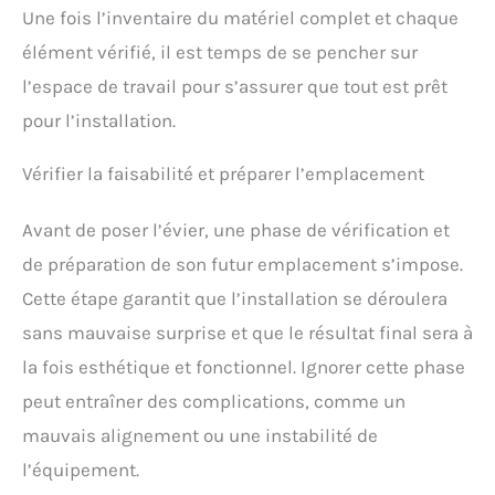
Une fois l’inventaire du matériel complet et chaque
adhérence sur la majorité des surfaces non
poreuses comme le métal, la céramique ou l’émail.
élément vérifié, il est temps de se pencher sur
DURABLE – Ce mastic sanitaire évite le
développement des moisissures et des
l’espace de travail pour s’assurer que tout est prêt
champignons grâce à sa formule fongicide. Il offre
pour l’installation.
aussi une bonne résistance aux UV et conserve son
aspect dans la durée. FACILE À UTILISER – Ce mastic
silicone pour joint de salle de bains et application
Vérifier la faisabilité et préparer l’emplacement
sanitaire se présente sous la forme d’une
cartouche prête à l’emploi. Il s’applique aisément à
Avant de poser l’évier, une phase de vérification et
l’aide d’un pistolet.
de préparation de son futur emplacement s’impose.
Cette étape garantit que l’installation se déroulera
sans mauvaise surprise et que le résultat final sera à
la fois esthétique et fonctionnel. Ignorer cette phase
peut entraîner des complications, comme un
mauvais alignement ou une instabilité de
l’équipement.