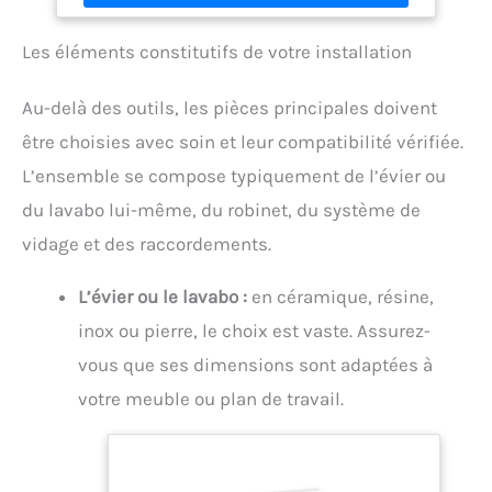
pour maintenir les cliquets/douilles/clés - 4 Pieds
pour plus de stabilité lors de l’utilisation ACCES
Les éléments constitutifs de votre installation
FACILE : 2 positions d’ouverture du panneau central
avec charnières métal avec lien sécurisé pour avoir
accès aux outils ROBUSTESSE : Valise en aluminium
Au-delà des outils, les pièces principales doivent
avec doublage intérieur - Charnières métal avec
blocage en position ouverte - Attaches métal - Coins
être choisies avec soin et leur compatibilité vérifiée.
renforcés
L’ensemble se compose typiquement de l’évier ou
du lavabo lui-même, du robinet, du système de
vidage et des raccordements.
L’évier ou le lavabo :
en céramique, résine,
inox ou pierre, le choix est vaste. Assurez-
vous que ses dimensions sont adaptées à
votre meuble ou plan de travail.