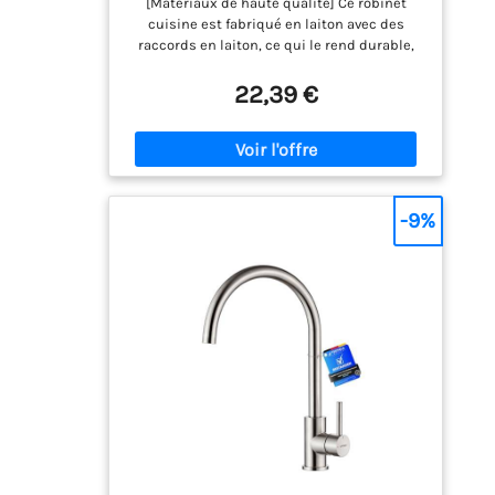
[Matériaux de haute qualité] Ce robinet
cuisine est fabriqué en laiton avec des
raccords en laiton, ce qui le rend durable,
résistant à la corrosion et durable [Rotation
à 360°] Ce robinet mitigeur cuisine pivote à
22,39 €
360° et convient aux éviers simples et
doubles. Il offre une large zone de nettoyage,
vous permettant d'atteindre facilement tous
les recoins de votre évier [Taille universelle]
Ce robinet de cuisine a un diamètre
universel de 34 mm, adapté aux trous de 31
-9%
à 40 mm. Il est livré avec deux tuyaux d'eau
chaude et froide de 60 cm [Argent classique]
Ce robinet evier de cuisine chromé présente
un style classique et minimaliste. Sa finition
chromée est durable et facile à nettoyer, et
le débit et la température de l'eau se règlent
facilement d'une seule main [Installation
facile] Cet ensemble de robinetterie de
cuisine comprend les raccords et les tuyaux.
Le robinet est livré avec deux tuyaux de
raccordement flexibles de 600 mm, ce qui le
rend particulièrement facile et sûr à
installer sur votre évier