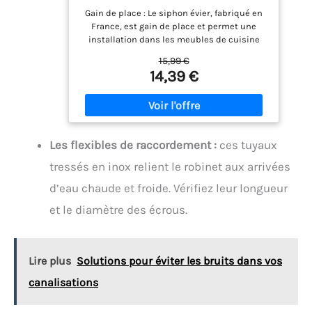
Gain de place : Le siphon évier, fabriqué en
France, est gain de place et permet une
installation dans les meubles de cuisine
peu profonds, libérant de l’espace sous
15,99 €
l’évier pour le rangement Ultra-plat : Le
14,39 €
siphon évier cuisine est ultra-plat,
seulement 95 mm d'encombrement sous
l'évier, assurant une intégration esthétique
sous l’évier Efficacité contre les remontées
d’odeurs : L’évacuation performante assurée
Les flexibles de raccordement :
ces tuyaux
par ce siphon de cuisine prévient les
remontées d’odeurs grâce à sa garde d'eau
tressés en inox relient le robinet aux arrivées
de 50 mm et garantit une utilisation fiable
au quotidien Montage simple et rapide : Le
d’eau chaude et froide. Vérifiez leur longueur
montage simple et rapide de ce siphon de
et le diamètre des écrous.
cuisine, avec sortie orientable Ø40 mm à
visser, permet une installation facile sans
outil spécifique Siphon évier facile d’accès :
Ce siphon évier est équipé d’un bouchon de
Lire plus
Solutions pour éviter les bruits dans vos
dégorgement amovible, pratique pour un
entretien rapide et un accès immédiat en
canalisations
cas de bouchage