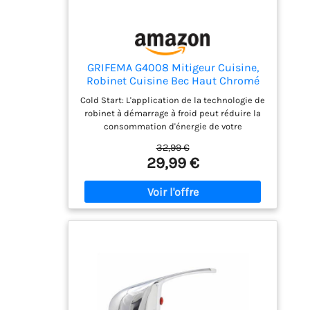
GRIFEMA G4008 Mitigeur Cuisine,
Robinet Cuisine Bec Haut Chromé
360°
Cold Start: L'application de la technologie de
robinet à démarrage à froid peut réduire la
consommation d'énergie de votre
équipement de plomberie domestique
32,99 €
jusqu'à 10% Économie d'eau 30%: L'aérateur
29,99 €
adopte la technologie d'étranglement
silencieux, l'eau est mélangée à l'air et elle
est douce sans éclaboussures d'eau Anti-
goutte: La bobine en céramique à faible bruit
a été testée plus de 500 000 fois et le joint
torique a une bonne performance
d'étanchéité Le robinet fournit de l'eau
saine: Le corps principal est en acier
inoxydable 304 de bonne qualité, pour une
installation plus stable; Traitement de
surface antioxydant par brossage pour éviter