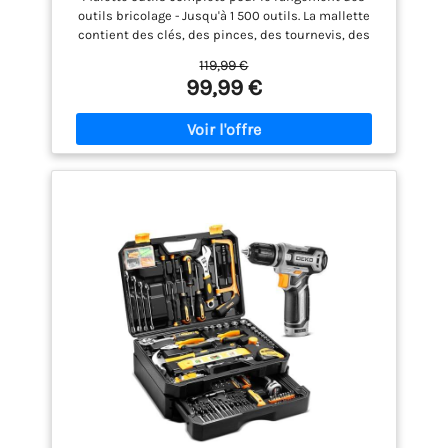
Aluminium, Kit Outils Bricolage pour
outils bricolage - Jusqu'à 1 500 outils. La mallette
Hobby et Travaux Domestiques
contient des clés, des pinces, des tournevis, des
clés Allen, des pinces, des marteaux, des niveaux,
119,99 €
des clés à douille et bien d'autres outils. Qualité
99,99 €
supérieure - Le caisse a outils est fabriqué en
aluminium robuste, qui offre une excellente
protection contre les dommages mécaniques. Tous
les outils se distinguent par leur qualité de
fabrication, leur robustesse et leurs matériaux
durables. Pour tous - Cette mallette outils
polyvalente a été conçue pour répondre aux
besoins des bricoleurs débutants et des
professionnels expérimentés. Qu'il s'agisse de
petites réparations dans la maison, de travaux
d'atelier ou de tâches professionnelles, cette
trousse à outils s'adaptera à toutes les situations.
Outils et accessoires essentiels à portée de main -
boite à outils est portable et peut donc être utilisée
partout. Grâce à sa construction robuste et à sa
poignée ergonomique, il peut être transporté
confortablement partout où vous travaillez, que ce
soit à la maison, dans le garage, dans l'atelier ou
sur le chantier. Caisse à outils sur roulettes - La