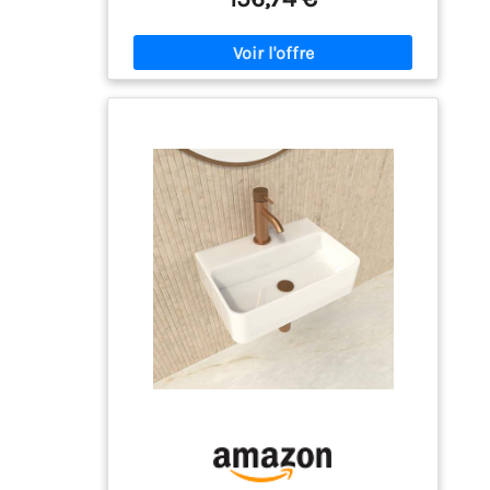
d'entretenir pour l'utilisation quotidienne.
【Muni d'une vasque intégrée】Fonctionnel,
le meuble vasque sur pied dispose d'une
vasque en céramique avec trous pour la
robinetterie. Le plan-vasque s'étend
quasiment jusqu'au bord, proposant un
espace généreux pour l'hygiène personnelle.
【Charnières « soft-close »】
Méticuleusement conçu, notre meuble de
salle de bain sur pied est pourvu de
charnières soignées pour une fermeture
douce et silencieuse, même en cas de
claquement. 【Organisation efficace avec
placard】61 cm L × 43,5 cm l × 84 cm H, notre
meuble vasque salle de bain s'ajuste bien à
une petite pièce d'eau. Appréciez son
placard généreux, idéal pour ranger vos
articles de toilette de manière optimale.
【Design simple à assortir】On aime son
apparence épurée. Entièrement blanc, ce
meuble vasque WC apporte une touche
d'élégance et de modernité à votre salle de
bains. Un modèle intemporel à saisir.