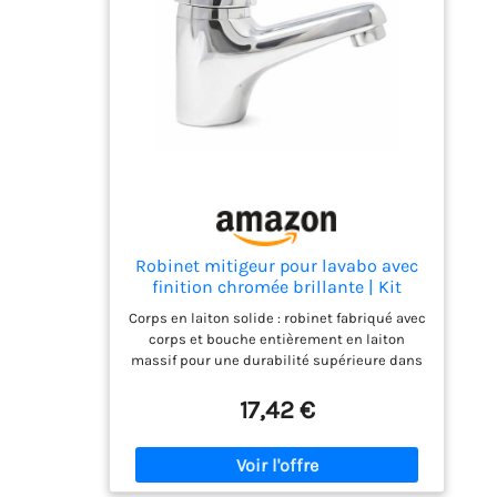
les rayures et la poussière; Tuyau d'eau
froide/chaude en acier inoxydable, longueur
50CM, interface standard 3/8 pouces,
contrôle de qualité strict, conforme aux
normes d'utilisation, pour garantir la
salubrité de l'eau potable Facile à installer:
Le robinet de cuisine a des images des
étapes d'installation et est livré avec deux
adaptateurs (1/2" et 3/8") et d'autres
accessoires d'installation pour une
installation facile
Robinet mitigeur pour lavabo avec
finition chromée brillante | Kit
complet de montage
Corps en laiton solide : robinet fabriqué avec
corps et bouche entièrement en laiton
massif pour une durabilité supérieure dans
le temps Finition chromée brillante : la
surface chromée brillante donne un aspect
17,42 €
élégant et résistant, adaptée à tout décor de
salle de bain moderne Aérateur anticalcaire :
doté d'un aérateur anticalcaire intégré qui
garantit un débit d'eau uniforme et réduit