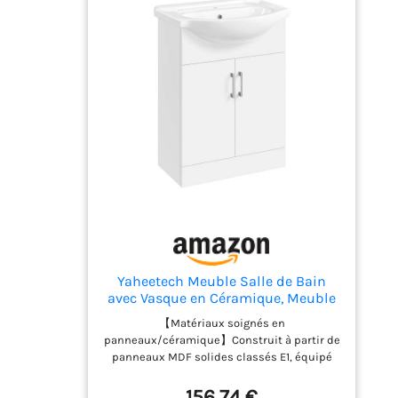
Yaheetech Meuble Salle de Bain
avec Vasque en Céramique, Meuble
Lave Main WC, Armoire sous Lavabo
【Matériaux soignés en
Encastrée, Charnières Soft-Close, 61
panneaux/céramique】Construit à partir de
× 43,5 × 84 cm, Blanc
panneaux MDF solides classés E1, équipé
d'une vasque en céramique, notre meuble
simple vasque s'avère robuste et facile
156,74 €