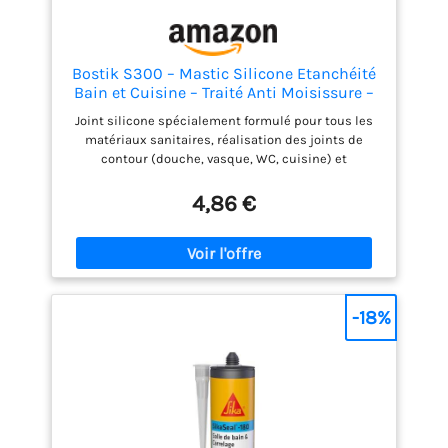
Bostik S300 – Mastic Silicone Etanchéité
Bain et Cuisine – Traité Anti Moisissure –
Facile à Lisser – Résiste aux Produits
Joint silicone spécialement formulé pour tous les
d'Entretien – Blanc – Cartouche de 300 ml
matériaux sanitaires, réalisation des joints de
contour (douche, vasque, WC, cuisine) et
raccordements entre meubles et sols/murs Adapté
aux matériaux sanitaires comme email, céramique,
4,86 €
faïence, grès, porcelaine ou verre. Traité anti-
moisissures (fongicide), facile à appliquer et à
lisser, excellente adhérence, longue durée de
conservation : 18 mois. Consommation environ 12m
de cordon d’un diamètre de 5 mm pour 1 cartouche.
Contenu de la livraison : 1 x Cartouche Bostik S 300
-18%
Céramique Blanc , référence 30615830