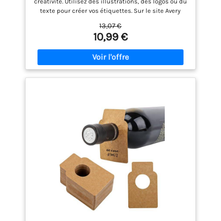
créativité. Utilisez des illustrations, des logos ou du
événements et créations DIY
texte pour créer vos étiquettes. Sur le site Avery
Design & Print vous trouverez une large gamme de
13,07 €
modèles gratuits pour vous aider à créer vos
10,99 €
étiquettes. FORMAT IDÉAL - Dimensions de 90 x 120
mm, parfaitement adaptées à la plupart des
bouteilles de vin, de bière ou de soda. IMPRESSION -
Compatibles avec les imprimantes jet d’encre.
Impression facile et rapide depuis chez vous.
ADHÉSIF PERMANENT - Offre une fixation durable sur
vos bouteilles. Vos étiquettes resteront intactes
pendant longtemps. CONTENU - Pochette de 40
étiquettes, idéal pour une utilisation multiple.
Parfait pour les petits et grands projets.