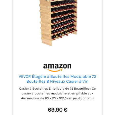
VEVOR Étagère à Bouteilles Modulable 72
Bouteilles 8 Niveaux Casier à Vin
Empilable Porte-Bouteilles en Bambou
Casier à Bouteilles Empilable de 72 Bouteilles : Ce
Naturel 85x25x102,5 cm Rangement
casier à bouteilles modulaire et empilable aux
Présentation de Vin pour Cuisine Garde-
dimensions de 85 x 25 x 102,5 cm peut contenir
Manger Cave Bar
jusqu'à 72 bouteilles (8 niveaux avec 9 bouteilles
par niveau). Il est polyvalent et peut s'adapter à
69,90 €
n'importe quel espace, qu'il s'agisse de la cuisine,