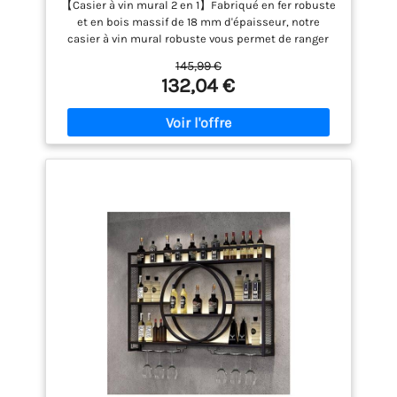
【Casier à vin mural 2 en 1】Fabriqué en fer robuste
LED 3 niveaux Casier à Vin Flottant
et en bois massif de 18 mm d'épaisseur, notre
Suspendu Mural pour bars, cuisines et
casier à vin mural robuste vous permet de ranger
restaurants 120CM
vos bouteilles en toute sécurité. À la fois casier à vin
145,99 €
et porte-verres, il vous permet de gagner de la place
132,04 €
et de ranger vos bouteilles et verres. 【Éclairage LED
attrayant】Ce casier à vin mural est non seulement
pratique, mais aussi une belle pièce décorative.
Grâce à sa bande lumineuse LED RVB, il dispose
également d'une fonction minuterie et musique.
Ces lumières stratégiquement placées mettent en
valeur vos bouteilles et créent un effet visuel
captivant, faisant de ce casier à vin mural en métal
un choix idéal pour les amateurs de vin comme
pour les connaisseurs occasionnels. 【Grande
capacité de rangement】Ce casier à vin à 3 niveaux
est à la fois une décoration de bar et un espace de
rangement spacieux. Que vous vous détendiez au
bar après une journée bien remplie ou que vous
organisiez une fête, ce casier à vin mural offre un
espace généreux pour stocker de grandes
quantités de vin ou de spiritueux. Sa durabilité lui
permet également de servir d'étagère de rangement
pour un rangement organisé. 【Casier à vin durable