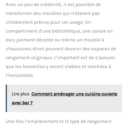
casier à vin modulaire et empilable est doté de
Avec un peu de créativité, il est possible de
fentes ondulées qui maintiennent chaque bouteille
en toute sécurité, minimisant ainsi les
transformer des meubles qui n’étaient pas
mouvements et les risques de dommages. L'angle
initialement prévus pour cet usage. Un
d'inclinaison doux de chaque fente aide à garder
votre vin frais, préservant sa qualité et sa saveur.
compartiment d’une bibliothèque, une caisse en
【Polyvalent et Personnalisable】Le porte-
bois joliment décorée ou même un meuble à
bouteilles peut être personnalisé en le peignant
dans la couleur souhaitée pour compléter
chaussures étroit peuvent devenir des espaces de
différents espaces. Que vous choisissiez de le
placer dans votre salle à manger, votre bar ou votre
rangement originaux. L’important est de s’assurer
cave, ce casier à vin offre une solution de stockage
que les bouteilles y seront stables et stockées à
pratique et visuellement attrayante. 【Assemblage
Facile et Flexible】 L'assemblage de votre porte-
l’horizontale.
bouteilles de vin se fait sans outils, ce qui vous fera
gagner du temps et des efforts. La conception
autoportante permet une reconfiguration pratique
Lire plus
Comment aménager une cuisine ouverte
des niveaux, répondant à vos besoins de stockage
changeants.
avec bar ?
Une fois l’emplacement et le type de rangement