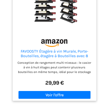
FAVOOSTY Étagère à vin Murale, Porte-
Bouteilles, étagère à Bouteilles avec 8
Niveaux, en métal, étagère à vin, pour
Conception de rangement multi-niveaux : le casier
Salle à Manger, Chambre à Coucher, Cave
à vin à huit étages peut contenir plusieurs
à vin, Noire
bouteilles en même temps, idéal pour le stockage
et la présentation. Matériau métallique: le fer de
haute qualité est traité avec un artisanat délicat
29,99 €
pour assurer la durabilité et pas facile à rouiller et à
transporter. Gain de place : la conception murale
utilise pleinement l'espace vertical sur le mur et
convient aux petits appartements ou aux locaux
commerciaux. Style minimaliste moderne : le cadre
en fer noir est plat et généreux et s'adapte