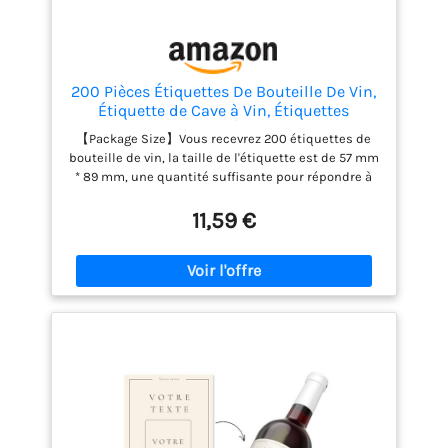
200 Pièces Étiquettes De Bouteille De Vin,
Étiquette de Cave à Vin, Étiquettes
Réutilisables Vin, Étiquette Goulot
【Package Size】Vous recevrez 200 étiquettes de
Bouteille Vin, Étiquettes Bouteille Vin,
bouteille de vin, la taille de l'étiquette est de 57 mm
pour Bouteille de Vin et Caves (Marron)
* 89 mm, une quantité suffisante pour répondre à
vos besoins quotidiens. Elle peut être utilisée des
deux côtés et peut être utilisée pour la plupart des
11,59 €
vins et des champagnes. 【Matériau de haute
qualité】Les étiquettes de bouteille de vin sont
fabriquées dans un matériau de haute qualité,
lisse, solide, pas facile à déformer, pas facile à
décolorer, confortable, beau et peut être utilisé
pendant une longue période. La couleur est marron
classique, très délicate et belle, élégante et
généreuse. 【Blank Design】Le design de
l'étiquettes de bouteille est simple et généreux,
avec des pages vierges au recto et au verso, vous
avez assez d'espace pour écrire les informations
que vous voulez, ou vous pouvez le concevoir selon