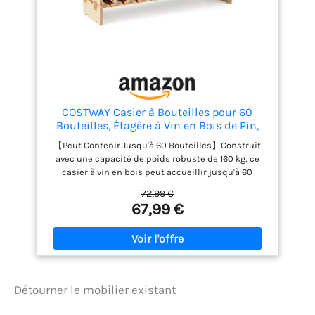
COSTWAY Casier à Bouteilles pour 60
Bouteilles, Étagère à Vin en Bois de Pin,
Porte-Bouteilles à 6 Niveaux Modulable et
【Peut Contenir Jusqu'à 60 Bouteilles】Construit
Extensible, Range Bouteille Robustes pour
avec une capacité de poids robuste de 160 kg, ce
Cave, Cuisine, Bars, Naturel
casier à vin en bois peut accueillir jusqu'à 60
bouteilles. De plus, le support est compatible avec
72,99 €
différents types de bouteilles de vin, ce qui le rend
67,99 €
idéal pour les amateurs de vin. 【Bois de Pin de
Qualité Supérieure】Fabriqué à partir de bois de
pin naturel et robuste, ce casier à vin autoportant
présente une beauté naturelle et une résistance
aux rayures et aux fissures. La construction stable
garantit que votre collection de vins est à la fois
Détourner le mobilier existant
protégée et élégamment présentée. 【Conçu pour la
Fiabilité】Privilégiant la stabilité et la sécurité, ce