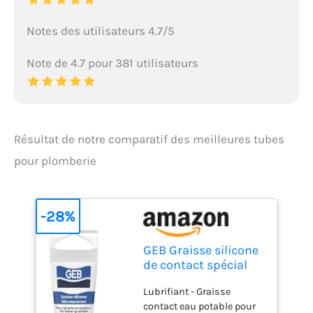
Notes des utilisateurs 4.7/5
Note de 4.7 pour 381 utilisateurs
Résultat de notre comparatif des meilleures tubes
pour plomberie
-28%
GEB Graisse silicone
de contact spécial
eau potable pour
Lubrifiant - Graisse
lubrifier vannes et
contact eau potable pour
robinetteries