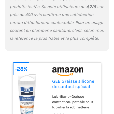
produits testés. Sa note utilisateurs de
4,7/5
sur
près de 400 avis confirme une satisfaction
terrain difficilement contestable. Pour un usage
courant en plomberie sanitaire, c’est, selon moi,
la référence la plus fiable et la plus complète.
-28%
GEB Graisse silicone
de contact spécial
eau potable pour
Lubrifiant - Graisse
lubrifier vannes et
contact eau potable pour
robinetteries
lubrifier la robinetterie
sanitaire - Blanc -
sanitaire Graissage des
Tube 20g