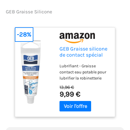
GEB Graisse Silicone
-28%
GEB Graisse silicone
de contact spécial
eau potable pour
Lubrifiant - Graisse
lubrifier vannes et
contact eau potable pour
robinetteries
lubrifier la robinetterie
sanitaire - Blanc -
sanitaire Graissage des
Tube 20g
13,96 €
robinets et vannes
9,99 €
travaillant à des
températures extrêmes ou
en présence de vapeur
d’eau ou d’agents
chimiques corrosifs
Convient également aux