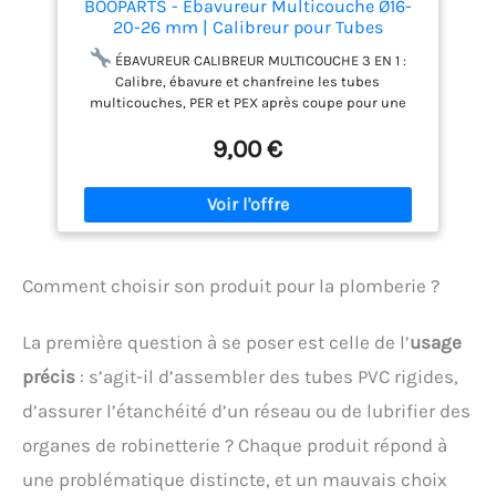
BOOPARTS - Ébavureur Multicouche Ø16-
20-26 mm | Calibreur pour Tubes
Multicouches, PER et PEX | Outil de
ÉBAVUREUR CALIBREUR MULTICOUCHE 3 EN 1 :
Calibrage et Ébavurage Avant Sertissage
Calibre, ébavure et chanfreine les tubes
multicouches, PER et PEX après coupe pour une
préparation propre avant sertissage.
3
9,00 €
DIAMÈTRES EN UN SEUL OUTIL : Compatible avec les
tubes Ø16, Ø20 et Ø26 mm, les formats courants en
plomberie, chauffage et sanitaire.
TUBE MIEUX
ARRONDI APRÈS COUPE : Les anneaux sur chaque
embout aident à remettre l’extrémité du tube en
forme, pour un emboîtement plus propre dans le
raccord.
AIDE À PRÉSERVER LES JOINTS DU
Comment choisir son produit pour la plomberie ?
RACCORD : En retirant les bavures et en corrigeant
l’ovalisation, l’outil limite les insertions forcées ou
La première question à se poser est celle de l’
usage
irrégulières.
GAIN DE TEMPS SUR CHANTIER :
Préparez vos tubes en quelques secondes par
précis
: s’agit-il d’assembler des tubes PVC rigides,
simple rotation, pour enchaîner les raccordements
propres avant sertissage.
d’assurer l’étanchéité d’un réseau ou de lubrifier des
organes de robinetterie ? Chaque produit répond à
une problématique distincte, et un mauvais choix