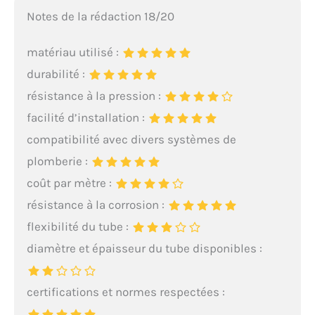
applications marines
Notes de la rédaction 18/20
(winch, glissières) Tenue à
la température de -40°C à
matériau utilisé :
+200°C Insoluble dans
l’eau Compatible à l’eau
durabilité :
potable GEB est la
résistance à la pression :
référence en étanchéité
dans l’univers Plomberie,
facilité d’installation :
Sanitaire, Chauffage et
compatibilité avec divers systèmes de
Piscine. Fabricant français
reconnu pour la fiabilité
plomberie :
de ses solutions depuis
coût par mètre :
1860. Certifié ISO 9001
résistance à la corrosion :
flexibilité du tube :
diamètre et épaisseur du tube disponibles :
certifications et normes respectées :