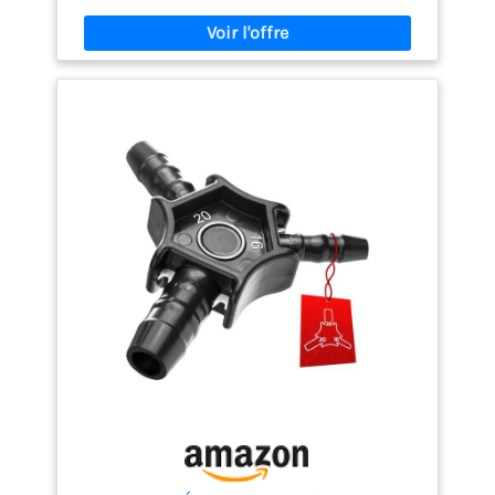
à la température de -40°C à +200°C Insoluble dans
l’eau Compatible à l’eau potable GEB est la
référence en étanchéité dans l’univers Plomberie,
Sanitaire, Chauffage et Piscine. Fabricant français
reconnu pour la fiabilité de ses solutions depuis
1860. Certifié ISO 9001