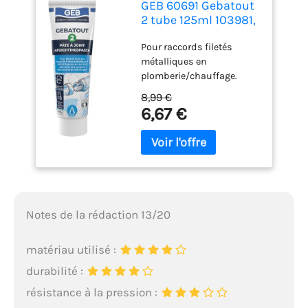
GEB 60691 Gebatout
2 tube 125ml 103981,
Clair
Pour raccords filetés
métalliques en
plomberie/chauffage.
S'utilise en association
8,99 €
avec de la filasse de lin
6,67 €
pour l'étanchéité de toute
partie filetée métallique :
vannes, robinets,
manomètres,
canalisations. Pour l'eau,
l'air comprimé et le gaz.
Adhésivité initielle bonne
Notes de la rédaction 13/20
Résistance suffisant
Produit de haute qualité
matériau utilisé :
durabilité :
résistance à la pression :