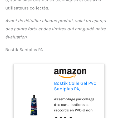
utilisateurs collectés.
Avant de détailler chaque produit, voici un aperçu
des points forts et des limites qui ont guidé notre
évaluation.
Bostik Saniplas PA
Bostik Colle Gel PVC
Saniplas PA,
Assemblage Tubes et
Assemblage par collage
Raccords PVC Rigide
des canalisations et
non plasifiés, Tous
raccords en PVC-U non
réseaux, Compatible
plastifié destinés à la
Eau Potable, Tube de