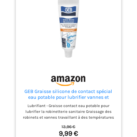
GEB Graisse silicone de contact spécial
eau potable pour lubrifier vannes et
robinetteries sanitaire - Blanc - Tube 20g
Lubrifiant - Graisse contact eau potable pour
lubrifier la robinetterie sanitaire Graissage des
robinets et vannes travaillant à des températures
extrêmes ou en présence de vapeur d’eau ou
13,96 €
d’agents chimiques corrosifs Convient également
9,99 €
aux applications marines (winch, glissières) Tenue