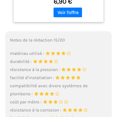
6,90 €
réalisation de réseaux
125ml, Incolore
d'eaux destinés à la
consommation humaine,
réseaux d'évacuation des
eaux et des branchements
(eaux usées, vannes,
pluviales...), réseaux des
Notes de la rédaction 15/20
lignes souterraines de
télécommunication
Potabilité : bénéficie d'une
matériau utilisé :
attestation de conformité
durabilité :
sanitaire (ACS) délivrée
par un laboratoire agréé
résistance à la pression :
par le Ministère de la
facilité d’installation :
Santé Certifié par le CSTB
compatibilité avec divers systèmes de
Aspect gel : application
facile, ne coule pas
plomberie :
Contenu de livraison : 1
coût par mètre :
tube de 125ml de colle
SANIPLAS PA
résistance à la corrosion :