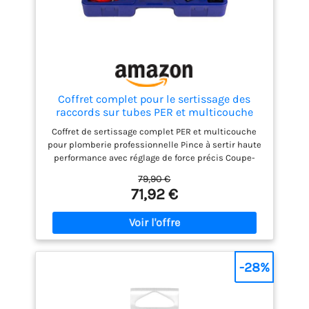
Coffret complet pour le sertissage des
raccords sur tubes PER et multicouche
NOYON & THIEBAULT contient 1 pince à
Coffret de sertissage complet PER et multicouche
sertir, 1 coupe tube, 1 ébavureur/calibreur,
pour plomberie professionnelle Pince à sertir haute
2 inserts profil TH 16/20 mm
performance avec réglage de force précis Coupe-
tube en métal pour des découpes nettes et sans
79,90 €
effort Ebavureur / calibreur de tube avec lames en
71,92 €
acier pour un ébavurage net Mallette rigide
pratique pour transport et rangement sécurisé
-28%