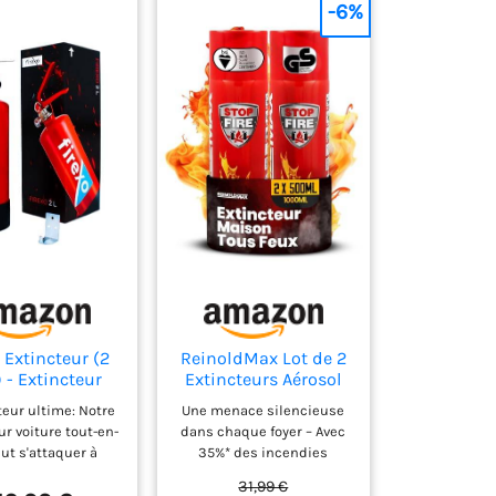
-6%
 Extincteur (2
ReinoldMax Lot de 2
) - Extincteur
Extincteurs Aérosol
on Tous Feux,
500 ML Maison
teur ultime: Notre
Une menace silencieuse
erie Lithium,
Cuisine
ur voiture tout-en-
dans chaque foyer – Avec
au, Cuisine,
ut s'attaquer à
35%* des incendies
ure, Travail,
porte quel type
domestiques accidentels
rant, Bateau -
31,99 €
die. Il fonctionne
causés par des appareils