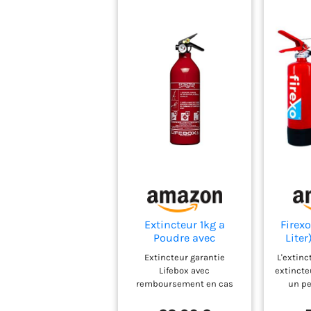
Extincteur 1kg a
Firexo
Poudre avec
Liter
manomètre Auto
Mais
Extincteur garantie
L'extinc
Test- ext01
Batt
Lifebox avec
extincte
Bure
remboursement en cas
un pe
Voit
d'incendie
n'im
Restau
d'incen