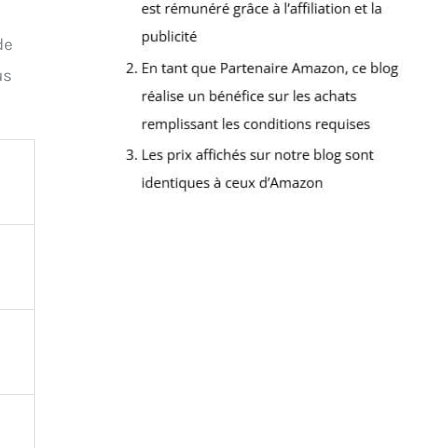
de
us