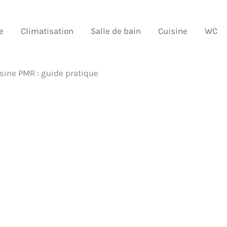
e
Climatisation
Salle de bain
Cuisine
WC
sine PMR : guide pratique