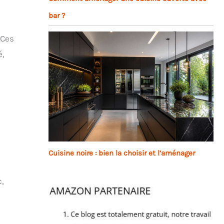
bar ?
 Ces
é,
Cuisine noire : bien la choisir et l’aménager
c,