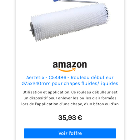
Aerzetix - C54486 - Rouleau débulleur
Ø75x240mm pour chapes fluides/liquides
auto-nivelantes - rouleau à bulles à
Utilisation et application: Ce rouleau débulleur est
pointes pour débullage de
un dispositif pour enlever les bulles d'air formées
colle/résine/béton/enduit
lors de l'application d'une chape, d'un béton ou d'un
enduit fluide. Ce rouleau est équipé d'un manche
en métal et une poignée en plastique. Les picots en
35,93 €
plastique sont situés à l'extérieur du rouleau.
Application: la construction de bâtiments, le
bricolage domestique et industriel, la rénovation
Dimensions et matériaux: Longueur du rouleau: 240