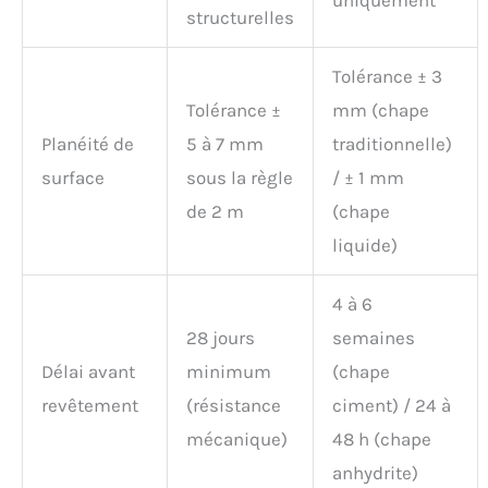
uniquement
structurelles
Tolérance ± 3
Tolérance ±
mm (chape
Planéité de
5 à 7 mm
traditionnelle)
surface
sous la règle
/ ± 1 mm
de 2 m
(chape
liquide)
4 à 6
28 jours
semaines
Délai avant
minimum
(chape
revêtement
(résistance
ciment) / 24 à
mécanique)
48 h (chape
anhydrite)