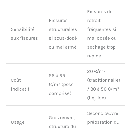
Fissures de
Fissures
retrait
Sensibilité
structurelles
fréquentes si
aux fissures
si sous-dosé
mal dosée ou
ou mal armé
séchage trop
rapide
20 €/m²
55 à 95
Coût
(traditionnelle)
€/m² (pose
indicatif
/ 30 à 50 €/m²
comprise)
(liquide)
Second œuvre,
Gros œuvre,
Usage
préparation du
structure du