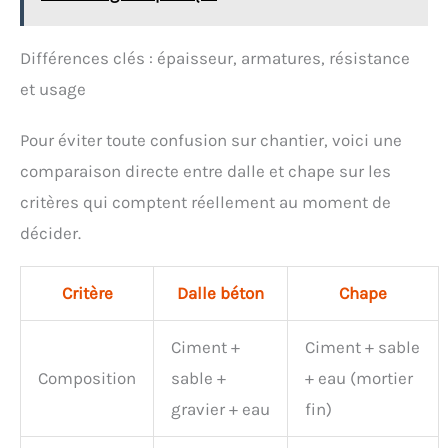
confortable : compatible avec une poignée en bois
(poignée non incluse dans le colis), permettant une
construction debout sans se pencher. Réduit
Différences clés : épaisseur, armatures, résistance
considérablement la fatigue de la taille et améliore
le confort et l'efficacité pendant de longues heures.
et usage
Large gamme d'applications : un incontournable
pour les professionnels du commerce, les équipes
Pour éviter toute confusion sur chantier, voici une
de construction et les amateurs de bricolage. Idéal
pour la préparation de sous-sols dans les garages,
comparaison directe entre dalle et chape sur les
les caves et les espaces commerciaux, ou pour tout
projet de rénovation domiciliaire. Obtenez des
critères qui comptent réellement au moment de
résultats professionnels plus rapidement,
décider.
économisez du temps et des coûts de main-
d'œuvre.
Critère
Dalle béton
Chape
Ciment +
Ciment + sable
Composition
sable +
+ eau (mortier
gravier + eau
fin)