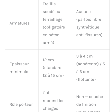
Treillis
soudé ou
Aucune
ferraillage
(parfois fibre
Armatures
(obligatoire
synthétique
en béton
anti-fissures)
armé)
3 à 4 cm
12 cm
Épaisseur
(adhérente) / 5
(standard :
minimale
à 6 cm
12 à 15 cm)
(flottante)
Oui —
Non — couche
reprend les
Rôle porteur
de finition
charges