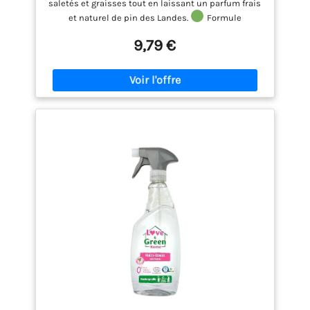
saletés et graisses tout en laissant un parfum frais
et naturel de pin des Landes.
Formule
écoresponsable certifiée : Composée à 98 %
9,79 €
d’ingrédients d’origine naturelle, labellisée
Ecolabel Européen.
Idéal pour tous types de sols
: Convient au carrelage, parquet vitrifié, lino, sols
stratifiés, etc.
Concentré économique : Une dose
suffit pour 5 litres d’eau, soit jusqu’à 100 lavages
par flacon.
Qualité française : Produit conçu,
fabriqué et conditionné en France, dans le respect
de l’environnement.