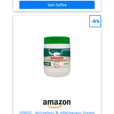
STARWAX réensemence après vidange, élimine les
mauvaises odeurs. Avec son action curative et
préventive, en un seul geste grâce aux actifs
microencapsulés, il est idéal pour une résidence
secondaire ACTION BIOLOGIQUE EN CONTINU grâce à
-8%
des bactéries non pathogènes et des enzymes
microencapsulées qui dégradent la cellulose, les
croûtes et les odeurs nauséabondes. En cas
d'absence prolongée, le système redémarre à la
première utilisation. MODE D'EMPLOI :Pour fosses
septiques: vider le ré activateur dans la cuvette
puis tirer la chasse d'eau. Pour les bacs à graisses :
vider la boîte dans 4L d'eau tiède. Mélanger et verser
dans l'évier. Noter la date du prochain traitement.
STARWAX, EXPERT DE L’ENTRETIEN DEPUIS 1946 : Des
produits efficaces et agréables à utiliser, conçus
pour les perfectionnistes. Fabriqués en France.
Emballages allégés en plastique vierge.
SPADO - Activateur & débloqueur fosses