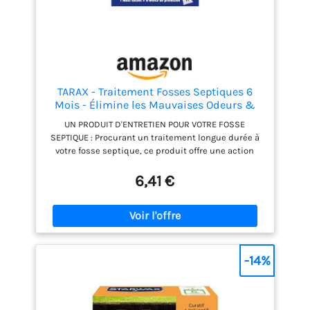
TARAX - Traitement Fosses Septiques 6
Mois - Élimine les Mauvaises Odeurs &
Prévient les Engorgements - Activateur
UN PRODUIT D'ENTRETIEN POUR VOTRE FOSSE
Fosse Septique à Base d'Enzymes et
SEPTIQUE : Procurant un traitement longue durée à
Bactéries - Action Continue - 1 Maxi
votre fosse septique, ce produit offre une action
Sachet
immédiate et continue pendant 6 mois avec un
seul sachet de sa formule ultra-concentrée en
6,41 €
granules. PRÉVIENT LES ODEURS ET ENGORGEMENTS :
Grâce à sa formule à base d'enzymes actives, ce
produit pour fosse septique active la dégradation
des résidus, prévenant ainsi les engorgements et
les mauvaises odeurs. ACTION CONTINUE :
Renfermant des bactéries, ce produit permet de
-14%
préserver le bon fonctionnement de la fosse en la
réensemençant, pour une action continue dans le
temps et des vidanges moins fréquentes. MODE
D'EMPLOI : Versez la totalité du sachet dans la