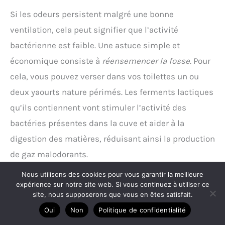
Si les odeurs persistent malgré une bonne
ventilation, cela peut signifier que l’activité
bactérienne est faible. Une astuce simple et
économique consiste à
réensemencer la fosse
. Pour
cela, vous pouvez verser dans vos toilettes un ou
deux yaourts nature périmés. Les ferments lactiques
qu’ils contiennent vont stimuler l’activité des
bactéries présentes dans la cuve et aider à la
digestion des matières, réduisant ainsi la production
de gaz malodorants.
Nous utilisons des cookies pour vous garantir la meilleure
Contrôler les siphons de la maison
expérience sur notre site web. Si vous continuez à utiliser ce
site, nous supposerons que vous en êtes satisfait.
Parfois, l’origine de l’odeur se trouve à l’intérieur
Oui
Non
Politique de confidentialité
même de la maison. Chaque appareil sanitaire