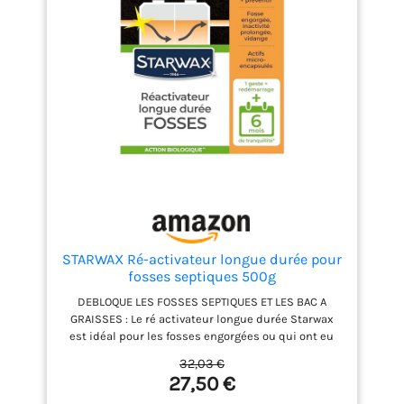
cuvette des WC, puis tirez la chasse d'eau. Pour
l'entretien du bac à graisse, diluez le sachet dans
2L d'eau, puis versez dans l'évier en laissant couler
l'eau. Convient pour les micro-stations. L'EFFICACITÉ
EN TOUTE SÉCURITÉ : Implantée en Europe depuis
2001, la marque Tarax propose des produits
d'entretien pour installations sanitaires et
canalisations à la fois efficaces, sûrs et pratiques.
STARWAX Ré-activateur longue durée pour
fosses septiques 500g
DEBLOQUE LES FOSSES SEPTIQUES ET LES BAC A
GRAISSES : Le ré activateur longue durée Starwax
est idéal pour les fosses engorgées ou qui ont eu
une inactivité prolongée. Il permet de débloquer la
32,03 €
fosse et assure un entretien en continu pour 6 mois
27,50 €
1 GESTE = 6 MOIS DE TRANQUILITE : le ré activateur