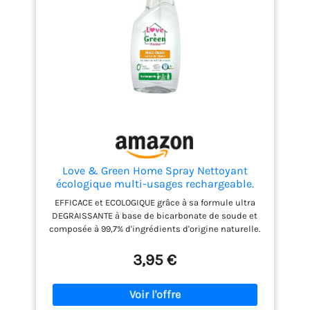
Love & Green Home Spray Nettoyant
écologique multi-usages rechargeable.
Parfum fleur d'oranger. Au bicarbonate de
EFFICACE et ECOLOGIQUE grâce à sa formule ultra
soude. Certifié A+ par Air Label et
DEGRAISSANTE à base de bicarbonate de soude et
Ecodétergent par Ecocert - 750ml
composée à 99,7% d'ingrédients d'origine naturelle.
Au délicat parfum de fleur d'oranger SANS
INGREDIENTS CONTROVERSES: SANS M.I.T, SANS
3,95 €
colorant, SANS allergènes CERTIFIE: Ecodétergent
par Ecocert et A+ au Air Label Score Ce spray est
idéal pour nettoyer tous les types de surfaces
lavables de la maison (plan de travail, table,