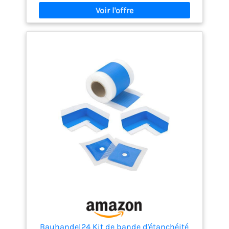
convient pour terrasses balcons cuisines salles
d'eau et industrie alimentaire assurant étanchéité
sous carrelage optimale DOUCHE bande etancheite
salle de bain spécialement adaptée à létanchéité
douche italienne surfaces murales et sols pose
rapide et facile DIMENSIONS bande d'étanchéité
largeur totale de 120 mm longueur 10 m pour
garantir étanchéité douche et sanitaire fiable et
durable
Bauhandel24 Kit de bande d'étanchéité