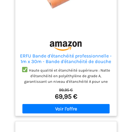
ERFU Bande d'étanchéité professionnelle -
1m x 30m - Bande d'étanchéité de douche
- Étanche - Tapis de découplage pour
Haute qualité et étanchéité supérieure : Natte
sanitaire, salle de bain, sauna, carrelage
d'étanchéité en polyéthylène de grade A,
(1m x 30m)
garantissant un niveau d'étanchéité A pour une
protection optimale contre les fuites d'eau et la
99,95 €
pénétration d'humidité dans toutes les zones
69,95 €
humides (salle de bain, douche, etc.).
Robuste
et durable : Avec une épaisseur de 700 microns
(0,65 mm), cette membrane est conçue pour être
plus solide et résistante, assurant une étanchéité
fiable pour les années à venir. Le tissu polaire des
deux côtés renforce la solidité du produit.