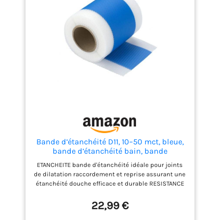
Bande d’étanchéité D11, 10–50 mct, bleue,
bande d’étanchéité bain, bande
d’étanchéité douche bande d’étanchéité
ETANCHEITE bande d'étanchéité idéale pour joints
carrelage
de dilatation raccordement et reprise assurant une
étanchéité douche efficace et durable RESISTANCE
bande etancheite douche résistante aux produits
chimiques certifiée selon les normes DIN EN 18747
22,99 €
et DIN EN ISO 527 haute qualité APPLICATION