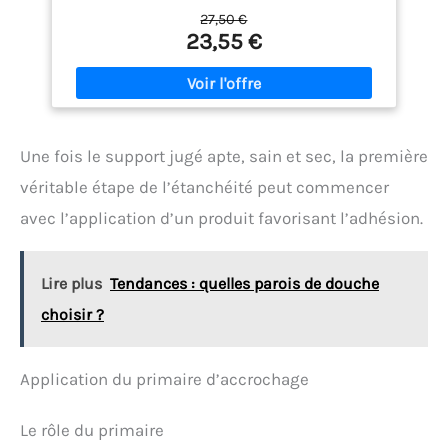
sans retrait, il ne se fissure pas lors du séchage.
27,50 €
HAUTE ADHÉRENCE - Ce mortier Parexlanko offre
23,55 €
d’excellentes capacités d’adhérence sur les
supports en béton, parpaings ou briques pleines. Il
répare les épaufrures, nids d’abeille ou nez de
marche. ÉTANCHE - Ce mortier Parexlanko est
imperméable. Grâce à son excellente tenue à l’eau
douce et à l’eau de mer, il est compatible pour les
Une fois le support jugé apte, sain et sec, la première
réparations et resurfaçages en piscine et bassin
privatif. HAUTE RÉSISTANCE MÉCANIQUE - Ce mortier
véritable étape de l’étanchéité peut commencer
fibré Parexlanko peut résister aux flexions et aux
avec l’application d’un produit favorisant l’adhésion.
compressions. Il est particulièrement indiqué pour
la restructuration des balcons, terrasses et
dallages. FACILE À UTILISER - Ce mortier extérieur et
intérieur est prêt à gâcher. Il suffit de le mélanger
Lire plus
Tendances : quelles parois de douche
avec de l’eau pendant quelques minutes. Les outils
se nettoient à l’eau une fois les travaux terminés.
choisir ?
Application du primaire d’accrochage
Le rôle du primaire