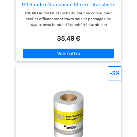
D11 Bande d'étanchéité 10m kit etancheite
douche bande d etancheite salle de bain
INSTALLATION kit etancheite douche conçu pour
étanchéité douche italienne
sceller efficacement murs sols et passages de
tuyaux avec bande d'étanchéité durable et
résistante APPLICATION idéal pour coins joints et
manchettes assurant bande d etancheite salle de
35,49 €
bain et étanchéité douche fiable dans pièces
humides et cuisines EXTERIEUR bande d'étanchéité
utilisable pour étanchéité extérieure durable sur
terrasse balcon tonnelle et piscines installation
simple et rapide CARACTERISTIQUES matériau
d'étanchéité douche étanche résistant aux
-5%
produits chimiques conforme normes DIN EN 18747
DIN EN ISO 527 DIN EN 1928 Procédé B CONTENU livré
avec 1 bande d'étanchéité 10m 2 coins d'étanchéité
intérieur et 2 joints de manchette assurant
étanchéité douche complète et performante