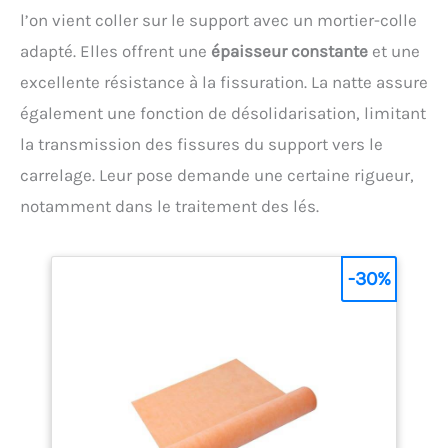
couleurs et le papier peint, sur béton et céramique.
l’on vient coller sur le support avec un mortier-colle
MIK, SUR ZEE Goutte de ment et de plâtre LEVEL+
Bande d'étanchéité B01 TOP 120 x 70 mm, Angle
adapté. Elles offrent une
épaisseur constante
et une
intérieur 90° B01, Manchette d'étanchéité B01 Bleu
excellente résistance à la fissuration. La natte assure
120 x 120 mm - 100 % élastomère pur - 100 % étanche,
élastique, résistant au gel, résistant à la déchirure,
également une fonction de désolidarisation, limitant
pour pontage de tension, résistant aux
champignons et aux moisissures, excellente
la transmission des fissures du support vers le
adhérence par traction, pour l'intérieur et
carrelage. Leur pose demande une certaine rigueur,
l'extérieur, prêt à l'emploi, haute élasticité, pose
facile, pour constructions de sol chauffées, pour
notamment dans le traitement des lés.
balcons et terrasses, pour salle de bain et douche,
pour toilettes et cuisine, pour buanderies et caves
LEVEL+ Bande d'étanchéité PP 1000 PROFI -
Imperméable à 100 %, pour l'égalisation des
-30%
mouvements de fondation, pour compenser les
tensions, indéchirable, résistant aux champignons
et aux moisissures, parfaite adhérence aux colles,
haute élasticité, pour l'intérieur et l'extérieur, pour
balcons et terrasses, pour salle de bain et douche,
pour toilettes et cuisine, pour buanderies et caves,
pour piscines