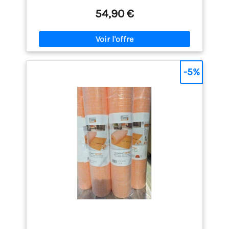
protection optimale contre les fuites d'eau et la
54,90 €
pénétration d'humidité dans toutes les zones
humides (salle de bain, douche, etc.).
Robuste
et durable : Avec une épaisseur de 700 microns
(0,65 mm), cette membrane est conçue pour être
plus solide et résistante, assurant une étanchéité
fiable pour les années à venir. Le tissu polaire des
-5%
deux côtés renforce la solidité du produit.
Facile à installer : Le rouleau de est facile à
manipuler, à découper et à poser. Les lignes de
marquage sur chaque mètre facilitent la mesure et
l'alignement pour une installation précise et sans
tracas.
Multi-usages : Idéale comme natte de
désolidarisation pour la pose de carrelage, elle
convient parfaitement pour la rénovation ou la
construction de douches à l'italienne et autres
espaces nécessitant une protection renforcée.
Garantie et sécurité : Fabriquée avec le savoir-faire
belge de la marque ERFU, cette membrane
bénéficie d'une garantie de 10 ans et ne contient
pas de substances nocives, ce qui en fait un choix
sûr et fiable.