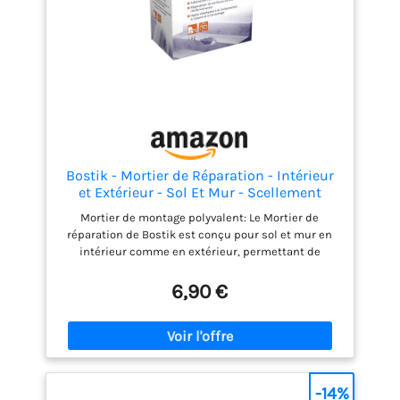
Bostik - Mortier de Réparation - Intérieur
et Extérieur - Sol Et Mur - Scellement
courant -1 kg
Mortier de montage polyvalent: Le Mortier de
réparation de Bostik est conçu pour sol et mur en
intérieur comme en extérieur, permettant de
réparer les surfaces et renforcer les structures de
type éclats de béton, appuis de fenêtres, solins,
6,90 €
linteaux, poutres, poteaux et marches Formule
performante: Sa formule ne coule pas, elle rattrape
jusqu'à 5 cm d'épaisseur et procure une adhérence
renforcée Applications multiples: Ce mortier de
montage permet de réaliser des scellements
courants comme pattes d'ancrage, broches, gonds,
-14%