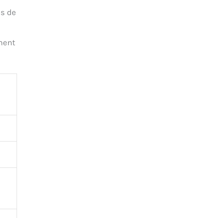
ns de
ement