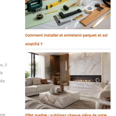
Comment installer et entretenir parquet et sol
stratifié ?
, il
de
rée
ore
Effet marbre : sublimez chaque pièce de votre