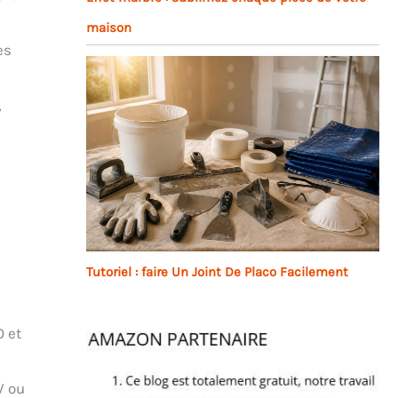
maison
es
,
Tutoriel : faire Un Joint De Placo Facilement
0 et
V ou