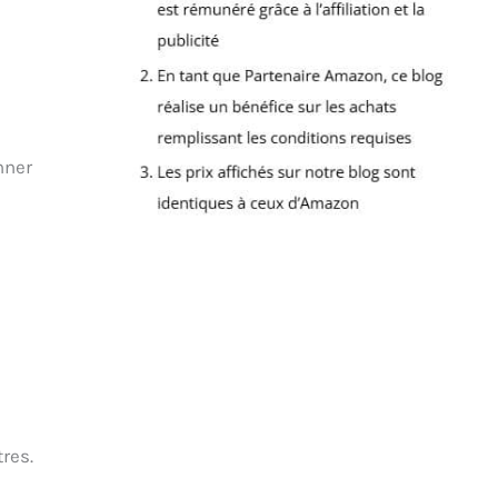
nner
res.