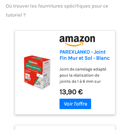
Où trouver les fournitures spécifiques pour ce
tutoriel ?
PAREXLANKO - Joint
Fin Mur et Sol - Blanc
- Joint en Poudre
Joint de carrelage adapté
Hydrofugé pour
pour la réalisation de
Carrelage (1 à 6 mm)
joints de 1 à 6 mm sur
- Intérieur - Adapté
carrelage mural intérieur
aux Pièces Humides -
13,90 €
et plan de travail
2,5 kg
Hydrofugé: le joint est
facile à entretenir et
particulièrement adapté
pour une application en
milieu humide (salle de