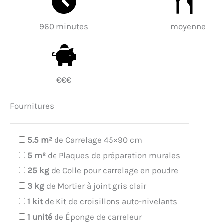
960 minutes
moyenne
€€€
Fournitures
5.5
m²
de Carrelage 45×90 cm
5
m²
de Plaques de préparation murales
25
kg
de Colle pour carrelage en poudre
3
kg
de Mortier à joint gris clair
1
kit
de Kit de croisillons auto-nivelants
1
unité
de Éponge de carreleur