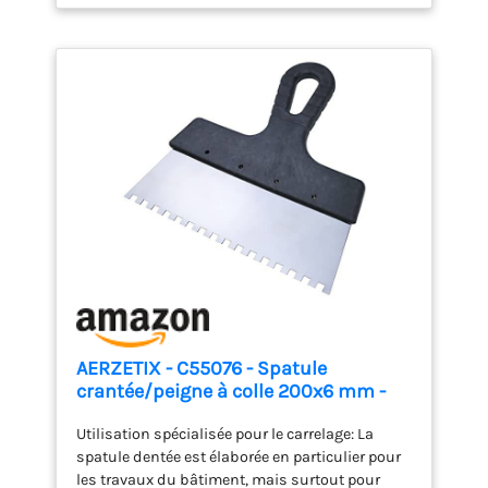
idéal pour un travail fin
AERZETIX - C55076 - Spatule
crantée/peigne à colle 200x6 mm -
mastic/faïence/joint
Utilisation spécialisée pour le carrelage: La
carrelage/maçonnerie/enduit/plâtre
spatule dentée est élaborée en particulier pour
- poignée en plastique et lame en
les travaux du bâtiment, mais surtout pour
acier inoxydable