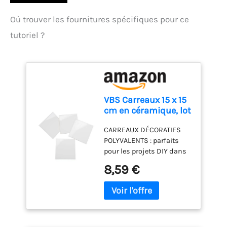
Où trouver les fournitures spécifiques pour ce
tutoriel ?
VBS Carreaux 15 x 15
cm en céramique, lot
de 4
CARREAUX DÉCORATIFS
POLYVALENTS : parfaits
pour les projets DIY dans
les écoles, les crèches et
8,59 €
les ateliers de loisirs
créatifs. IDÉAL POUR LES
CRÉATIONS ORIGINALES :
Convient au serviettage,
au pochoir ou au lettrage à
la main. APPORTEZ UNE