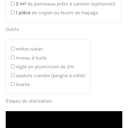
2
m²
de panneaux prêts à carreler (optionnel)
1
pièce
de crayon ou feutre de traçage
Outils
mètre ruban
niveau à bulle
règle en aluminium de 2m
spatule crantée (peigne à colle)
truelle
Étapes de réalisation