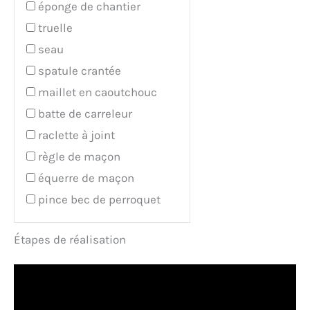
éponge de chantier
truelle
seau
spatule crantée
maillet en caoutchouc
batte de carreleur
raclette à joint
règle de maçon
équerre de maçon
pince bec de perroquet
Étapes de réalisation