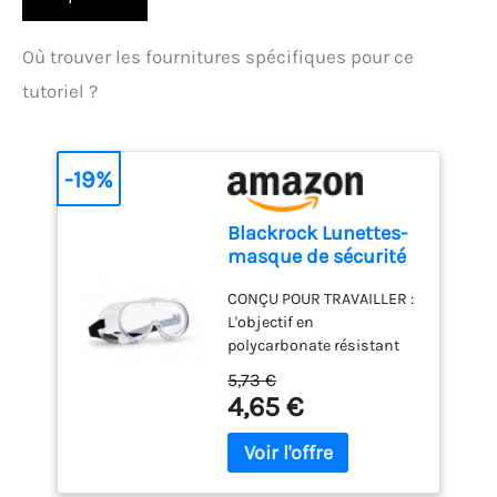
Où trouver les fournitures spécifiques pour ce
tutoriel ?
-19%
Blackrock Lunettes-
masque de sécurité
pour le travail, EPI
CONÇU POUR TRAVAILLER :
L'objectif en
polycarbonate résistant
aux rayures protège vos
5,73 €
yeux contre les débris
4,65 €
aériens et les impacts
sans restreindre votre
vision. DESIGN : La
monture en PVC souple