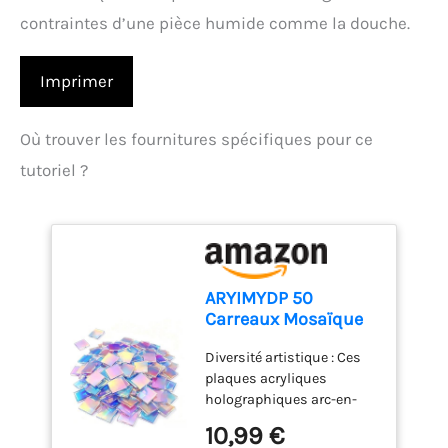
contraintes d’une pièce humide comme la douche.
Imprimer
Où trouver les fournitures spécifiques pour ce
tutoriel ?
ARYIMYDP 50
Carreaux Mosaïque
Acrylique Irisés 3x3
Diversité artistique : Ces
Cm, Style Verre
plaques acryliques
Coloré
holographiques arc-en-
Holographique,
ciel servent de carreaux de
Matériau Créatif
10,99 €
mosaïque pour créer des
pour Déco, Cadres,