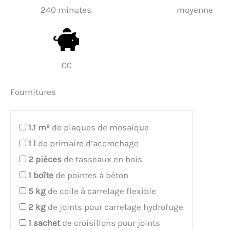
240 minutes
moyenne
€€
Fournitures
1.1
m²
de plaques de mosaïque
1
l
de primaire d’accrochage
2
pièces
de tasseaux en bois
1
boîte
de pointes à béton
5
kg
de colle à carrelage flexible
2
kg
de joints pour carrelage hydrofuge
1
sachet
de croisillons pour joints