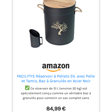
enfants à partir de 3 ans.
FACILITYS Réservoir à Pellets 51L avec Pelle
et Tamis, Bac à Granulés en Acier Noir
Design, Coffre à Pellets pour Poêle à
Ce réservoir de 51 L (environ 20 kg) est
Granulé, Seau à Pellets avec Filtration Anti
spécialement conçu comme un véritable bac à
Poussière
granulés pour contenir un sac complet sans
débordement. Grâce à son double système de
84,99 €
tamisage, il filtre efficacement la poussière et les