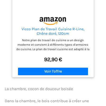
Vicco Plan de Travail Cuisine R-Line,
Chêne doré, 120cm
Notre plan de travail de cuisine a un design
moderne et convient à différents types d'armoires
de cuisine. Le plan de travail cuisine est adapté à la
plupart des logements standards avec un
ensemble complet d'éléments de fixation pour
92,90 €
s'adapter à tous les types d'armoires. DIMENSIONS :
Le Plan de travail cuisine mesure 120 cm - Largeur,
2,8 cm - Hauteur, 60 cm - Profondeur. Toutes les
tailles détaillées sont indiquées sur les photos.
MATÉRIAU : Le plan de travail est composé d’un
panneau de particules de 28 mm, facile d’entretien,
La chambre, cocon de douceur boisée
revêtu de résine mélaminée, avec une couche de
protection en stratifié HPL sur le dessus et sur tous
les côtés. CONTENU DE LA LIVRAISON : Plan de travail
Dans la chambre, le bois contribue à créer une
de cuisine, 2 profils de finition latéraux, notice de