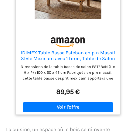
IDIMEX Table Basse Esteban en pin Massif
Style Mexicain avec 1 tiroir, Table de Salon
en Bois teinté/ciré avec 4 Pieds
Dimensions de la table basse de salon ESTEBAN (L x
H x P) : 100 x 60 x 45 cm Fabriquée en pin massif,
cette table basse desprit mexicain apportera une
touche dauthenticité dans votre salon Doté dun
petit tiroir placé au centre de la face avant de la
89,95 €
table, vous pourrez même y ranger quelques petits
objets du quotidien dont vous avez besoin Cette
table basse en bois est également décoré de clou
en métal noir et les 4 pieds sont également
sculptés Ce meuble est ici disponible dans sa
version naturelle avec une finition teintée et cirée,
La cuisine, un espace où le bois se réinvente
laissant apparaître volontairement la madrure et
les noeuds du bois