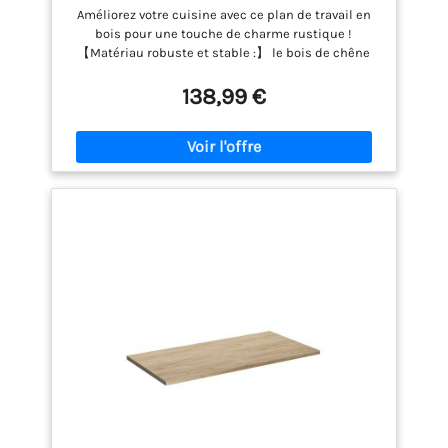
Améliorez votre cuisine avec ce plan de travail en
bois pour une touche de charme rustique !
【Matériau robuste et stable :】 le bois de chêne
massif est connu pour sa solidité, sa durabilité et
la beauté de son grain, ce qui en fait un matériau
138,99 €
idéal pour les meubles de longue durée. Sa
résistance naturelle aux insectes et aux
champignons permet aux meubles en chêne de
rester attrayants et fonctionnels pendant des
années. 【Utilisation polyvalente :】 ce plan de
travail multifonctionnel peut être combiné avec
différentes bases pour diverses utilisations,
comme un poste de travail de cuisine, un établi de
garage, un plan de travail ou un plan de toilette de
salle de bain. 【Entretien facile :】 grâce à sa
surface lisse, le dessus est facile à nettoyer avec un
chiffon humide. Chaque article est unique, avec des
variations de couleurs et de grains. La livraison est
aléatoire, ce qui garantit l'exclusivité et
l'individualité de votre produit.