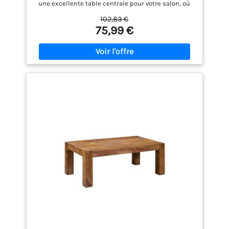
une excellente table centrale pour votre salon, où
vous pouvez accueillir des invités ou simplement
102,83 €
vous détendre avec votre café ou votre livre préféré.
75,99 €
Design de rangement à 2 niveaux : la grande table
basse dispose d'une étagère ingénieuse à deux
niveaux qui offre un espace de rangement
supplémentaire. Ainsi, vous pouvez facilement
ranger vos magazines, télécommandes ou articles
de décoration et garder votre salon bien rangé et
bien rangé. Classique : les lignes épurées et les
contours géométriques de la table reflètent une
esthétique moderne, tandis que le grain de bois
rustique marron et antique capture l'essence d'une
ferme classique. Le mélange de design rustique et
élégant en fait un excellent ajout à votre intérieur
RÉSISTANTE : cette table ronde de ferme est
fabriquée en panneaux de particules de haute
qualité et avec un cadre en métal solide, et peut
supporter jusqu'à 66 livres au milieu. Afin de
garantir sa durabilité et sa durabilité, nous vous
recommandons de ne pas placer d'objets lourds
sur les bords. Montage facile : la table basse simple
est livrée avec des instructions claires comme du
cristal, des composants numérotés et toutes les