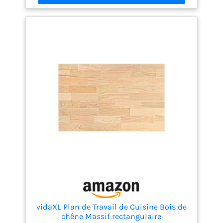
bases pour servir de plan de travail dans la cuisine,
d'établi dans le garage ou de meuble dans la salle
de bain, répondant à différents besoins. Grâce à sa
surface lisse et finie, l'entretien est simplifié : un
simple nettoyage avec un chiffon humide suffit
pour conserver son aspect soigné au quotidien.
Fabriqué en acacia massif, ce plateau offre une
robustesse et une stabilité exceptionnelles,
adaptées à une utilisation intensive en intérieur
comme en extérieur.
vidaXL Plan de Travail de Cuisine Bois de
chêne Massif rectangulaire