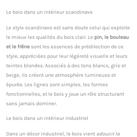
aux besoins d'une décoration de chambre de style
hawaïen. Cadeau parfait:Cadeau idéal pour ceux qui
Le bois dans un intérieur scandinave
aiment la voile et l'art mural nautique. Une
suspension murale nautique parfaite pour
accentuer votre maison avec d'autres ornements
Le style scandinave est sans doute celui qui exploite
méditerranéens comme un filet de pêche, des
le mieux les qualités du bois clair. Le
pin, le bouleau
coquillages, un phare en bois, des chaises
nautiques, etc.
et le frêne
sont les essences de prédilection de ce
style, appréciées pour leur légèreté visuelle et leurs
teintes blondes. Associés à des tons blancs, gris et
beige, ils créent une atmosphère lumineuse et
épurée. Les lignes sont simples, les formes
fonctionnelles, et le bois y joue un rôle structurant
sans jamais dominer.
Le bois dans un intérieur industriel
Dans un décor industriel, le bois vient
adoucir la