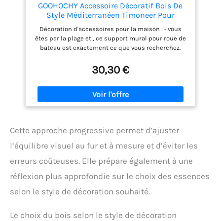
GOOHOCHY Accessoire Décoratif Bois De
Style Méditerranéen Timoneer Pour
Décoration Murale Nautique, Chambres
Décoration d'accessoires pour la maison : - vous
Nautiques de bateau, décoration murale à
êtes par la plage et , ce support mural pour roue de
suspendre，Rouge 28cm
bateau est exactement ce que vous recherchez.
placez-le sur le mur de votre salon n'importe et
vous vous sentirez . Design nautique:Cette roue de
30,30 €
bateau en bois peinte en bleu et blanc est ornée
d'un filet de pêche, de coquillages, de poissons
bleus et blancs, d'une bouée rouge et blanche,
d'une ancre blanche, d'une mouette et d'une corde
bleue. C'est la décoration murale nautique parfaite
pour accentuer votre intérieur. Décoration murale
Cette approche progressive permet d’ajuster
suspendue : Largement applicable à la maison, bar,
café, restaurant de plage aux fêtes, mur de photos
l’équilibre visuel au fur et à mesure et d’éviter les
de style nautique DIY, aux photos de voyage, aux
erreurs coûteuses. Elle prépare également à une
cartes de Noël, aux souvenirs. Faites de la roue de
bateau en bois et de l'ancre en bois une décoration
réflexion plus approfondie sur le choix des essences
murale essentielle pour votre salon, votre chambre
et votre dortoir. Facile à installer:Fourni avec un
selon le style de décoration souhaité.
petit crochet triangulaire en métal do s des rayons,
l'entourant et se fixant facilement sur un mur ayant
Le choix du bois selon le style de décoration
besoin d'une décoration de plage, il peut répondre