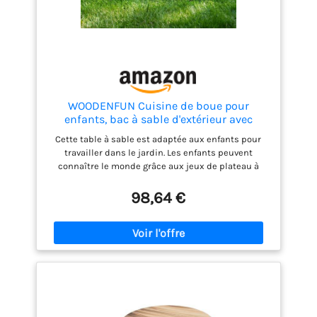
WOODENFUN Cuisine de boue pour
enfants, bac à sable d'extérieur avec
accessoires décoratifs en bois, évier, seau,
Cette table à sable est adaptée aux enfants pour
pelles à sable, fourchettes, bac à sable
travailler dans le jardin. Les enfants peuvent
pour jardin, jouets de plage, table de jeux
connaître le monde grâce aux jeux de plateau à
sable. Accessoires : La boîte à sable comprend une
grande plaque de sable, un lavabo, un tonneau, un
98,64 €
panier de tonneau, une pelle à sable, une fourche et
30 accessoires en bois pour décorer votre jeu de
boîte à sable. Ce jeu en plein air favorise le
développement et les sens de l'enfant en touchant
différentes surfaces comme le sable et le bois.
Cette boîte à sable est parfaite pour toute cour
arrière, jardin, terrasse, plage ou aire de jeu en
plein air, où les enfants peuvent interagir, s'amuser
et explorer. C'est un excellent cadeau pour les