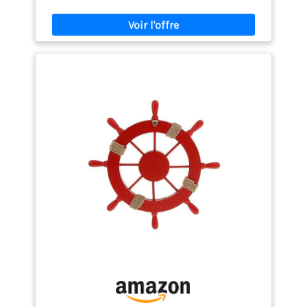
résidus.
Livré avec une pelle en métal perforée
et un tamis central en acier, ce coffre à pellets vous
permet de manipuler vos granulés de bois
facilement tout en retenant les impuretés.
Avec
sa finition en acier noir mat, son couvercle en bois
élégant et ses poignées en corde, ce seau à pellets
allie praticité et décoration. Plus qu'un simple
contenant, il devient un véritable accessoire
décoratif.
Fabriqué en acier résistant de 0,35
mm et doté de poignées solides en corde tressée,
ce bac à granulés est à la fois durable et facile à
transporter. Son poids total de seulement 3,6 kg
permet un usage quotidien sans effort.
Conçu
pour stocker, filtrer et transporter vos pellets de
bois granulés, ce réservoir devient l'allié
indispensable des utilisateurs de poêles à granulé.
Facile à nettoyer, pratique à remplir et esthétique
dans votre salon.