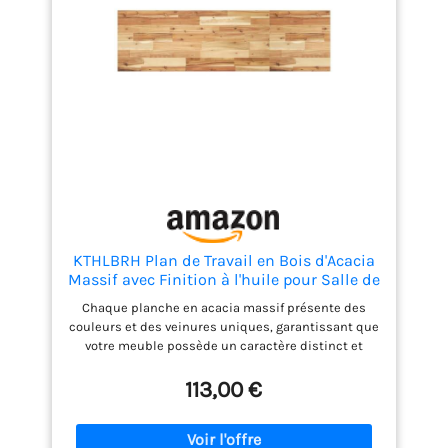
KTHLBRH Plan de Travail en Bois d'Acacia
Massif avec Finition à l'huile pour Salle de
Bain – Surface Imperméable et Résistante,
Chaque planche en acacia massif présente des
Comptoir Polyvalent pour Cuisine
couleurs et des veinures uniques, garantissant que
votre meuble possède un caractère distinct et
naturel sans aucune répétition. La finition à l'huile
appliquée en surface renforce la résistance à
113,00 €
l'humidité et aux éclaboussures, préservant ainsi la
beauté du bois tout en assurant une protection
durable. Ce plateau polyvalent s'adapte à diverses