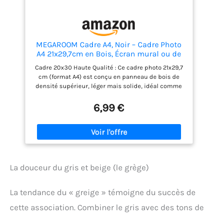
MEGAROOM Cadre A4, Noir – Cadre Photo
A4 21x29,7cm en Bois, Écran mural ou de
bureau, Décoration Salon Chambre
Cadre 20x30 Haute Qualité : Ce cadre photo 21x29,7
Bureau, Cadre Photo Personnalisé avec
cm (format A4) est conçu en panneau de bois de
verre acrylique, Style Élégant et Polyvalent
densité supérieur, léger mais solide, idéal comme
décoration murale bois ou porte affiche a4 pour un
style sobre et élégant Vitre en PMMA Incassable :
6,99 €
Doté d'une vitre en matière organique (Plexiglas),
ce cadre photo original résiste aux chocs et ne se
brise pas, assurant une sécurité optimale, surtout
dans les espaces fréquentés comme le salon ou
l’escalier Polyvalence d’Utilisation : Que ce soit en
tant que cadre mural, cadre à poser sur bureau bois
La douceur du gris et beige (le grège)
ou accroche-cadre, il s’adapte partout – chambre,
cuisine, couloir, salle de bain – et convient
parfaitement à la décoration murale salon Finition
La tendance du « greige » témoigne du succès de
Mate & Anti-Empreintes : La surface mate du cadre
noir ou teinte bois offre une touche raffinée, ne
cette association. Combiner le gris avec des tons de
laisse pas de traces de doigts et met en valeur vos