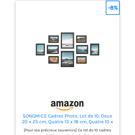
la photo, afin de la fixer en toute sécurité et d’éviter
-8%
qu’elle ne tombe. 【Installation et présentation
faciles】Ne vous inquiétez pas de votre force, ce
design de cadre photo avec effet à ressort se
détache facilement par l’arrière et peut être
accroché horizontalement ou verticalement, l’effet
à ressort à l’arrière vous aide à changer les photos
facilement. Cadre pour votre temps précieux : le
cadre au look classique qui ne se démode jamais
s'adapte à une variété de décors. C'est le set parfait
pour remplir les espaces sur les murs vides dans la
chambre, le salon, la galerie murale ou le couloir.
Affichez des photos de famille, de mariage, d'amis,
d'animaux de compagnie, de paysage ou d'art.
【Parfait cadeau】Ce cadre photo est un cadeau
idéal pour les mariages, les anniversaires ou
d'autres occasions, pour capturer la beauté de la
vie et faire sourire chaque membre de votre famille
ou de votre cercle d'amis.
SONGMICS Cadres Photo, Lot de 10, Deux
20 x 25 cm, Quatre 13 x 18 cm, Quatre 10 x
15 cm, MDF, Protection en Plastique, MDF,
[Pour vos précieux souvenirs] Ce lot de 10 cadres
Noir d'Encre RPF310H