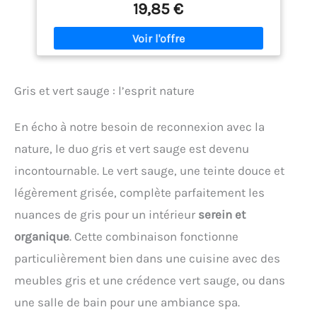
19,85 €
ces housses de coussin en velours à effet dégradé.
Leur finition brillante apporte une touche de
sophistication et d'élégance à n'importe quel
espace. ✿ Polyvalence et Adaptabilité: Ces housses
de coussin conviennent à tous les types de pièces,
que ce soit le salon, la chambre à coucher ou le
Gris et vert sauge : l’esprit nature
bureau. Elles s'adaptent facilement à différents
styles de décoration et apportent une touche de
modernité à votre intérieur. ✿ Écologique : La
En écho à notre besoin de reconnexion avec la
nouvelle génération de teinture permet d'obtenir
une solidité des couleurs supérieure aux teintures
nature, le duo gris et vert sauge est devenu
ordinaires, housse de coussin hypoallergénique,
incontournable. Le vert sauge, une teinte douce et
saine, à faible rétrécissement. La palette riche de
couleurs bonbon est parfaite pour les styles de
légèrement grisée, complète parfaitement les
décoration dopamine et crée une atmosphère de
nuances de gris pour un intérieur
serein et
vie romantique. ✿ Instruction de Lavage : Laver à
basse température dans l'eau avec un détergent
organique
. Cette combinaison fonctionne
neutre, lavage en machine avec un sac à linge, ne
pas utiliser l'eau de javel et sécher naturellement.Si
particulièrement bien dans une cuisine avec des
vous avez d'autres questions, n'hésitez pas à nous
meubles gris et une crédence vert sauge, ou dans
contacter.TOPFINEL est toujours là pour vous.
une salle de bain pour une ambiance spa.