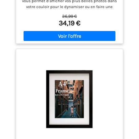
vous permet d’afficher vos plus belles photos dans
votre couloir pour le dynamiser ou en faire une
galerie murale [3 tailles, plus de possibilité] Ce lot
36,99 €
de cadres en noir d'encre est prêt à accueillir deux
34,19 €
photos de 20 x 25 cm, quatre de 13 x 18 cm et quatre
de 10 x 15 cm. Vous pouvez les utiliser ensemble ou
séparément, c’est vous qui choisissez [À accrocher
ou à poser] Montez-les sur n'importe quel mur dans
votre salon, votre chambre ou votre bureau ou
placez-les sur votre bureau, votre étagère ou votre
table de chevet. Horizontalement ou verticalement,
c’est encore vous qui choisissez [Le temps passe,
pas la qualité] Pour marquer à jamais vos précieux
souvenirs, ces cadres photo sont faits en MDF et en
plastique résistant pour plus de durabilité et de
sécurité lorsque vous changez les photos dedans
[Ce que vous obtenez] Un lot de 10 cadres photo
doté de protections de face en plastique pour
protéger vos photos, d’attaches en dents de scie
pour les accrocher facilement au mur et de clips
pour changer les photos rapidement