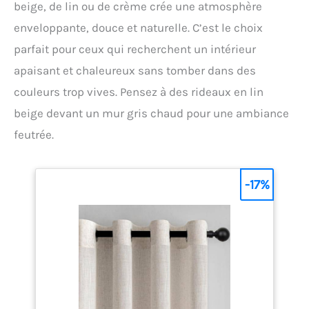
beige, de lin ou de crème crée une atmosphère
photos, posters ou documents sans reflets gênants
Facile à Installer & Universel : Compatible avec
enveloppante, douce et naturelle. C’est le choix
cadre multi-photo, pele mele photo mural ou cadre
parfait pour ceux qui recherchent un intérieur
pour puzzle, il accueille facilement photos, affiches,
diplômes – Le choix idéal pour créer votre maison
apaisant et chaleureux sans tomber dans des
idéale
couleurs trop vives. Pensez à des rideaux en lin
beige devant un mur gris chaud pour une ambiance
feutrée.
-17%