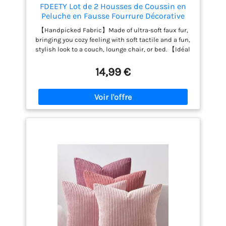
FDEETY Lot de 2 Housses de Coussin en
Peluche en Fausse Fourrure Décorative
Douce à Rayures moelleuses pour Coussin
【Handpicked Fabric】Made of ultra-soft faux fur,
de Chambre à Coucher de canapé 45 x 45
bringing you cozy feeling with soft tactile and a fun,
cm Rose
stylish look to a couch, lounge chair, or bed. 【Idéal
Décoration】Style parfaitement pour les goûts
éclectiques et les motifs d'intérieur tels que
14,99 €
bohème, moderne, farmhouse, cabane, aztèque ou
western. Leur design unique est parfait dans des
environnements intimes tels que la literie, les
coins cuisine et les entrées ou dans l'immobilier
commercial comme les salons de bar et les
bureaux. 【L'emballage Comprend】Deux housses
de coussin sans garniture. Veuillez tenir compte
d'un écart de 1 à 2 cm en raison de la coupe et de la
mesure manuelles. 【Guide de Lavage】Laver à la
machine, séparément des autres articles, cercle
doux à basse température. NE PAS BLANCHIR. NE PAS
REPASSER. 【Design Highlight】Le design de cordon
de fourrure de lapin d'un seul côté semble simple
et élégant.Les housses d'oreiller mettent en
évidence et confortable dans votre chambre.