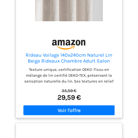
Rideau Voilage 140x240cm Naturel Lin
Beige Rideaux Chambre Adult Salon
Moderne Translucides et Draperies
Texture unique, certification OEKO :Tissu en
Intérieurs à Oeillets Décorati Dressing
mélange de lin certifié OEKO-TEX, préservant la
Cuisine Porte Boheme 2pcs
sensation naturelle du lin. Ses textures en relief
créent une sensation tactile unique et riche en
35,59 €
nuances. Lumière sans vis-à-vis :Filtre efficacement
29,59 €
la lumière forte, insufflant une clarté douce dans le
salon tout en bloquant le regard de l'extérieur.
Choisir un rideau en lin couleur nature, ce n'est pas
seulement opter pour une décoration, c'est adopter
un art de vivre, proche de la nature et authentique.
Notice d'installation :Les œillets des rideaux sont
compatibles avec la plupart des tringles du