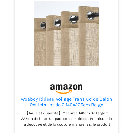
marché. Il suffit d'insérer la tringle dans les œillets.
Entretien facile :Un dépoussiérage régulier par
tapotement léger suffit. Lavage à l'eau froide,
séchage par suspension et repassage à basse
température pour les rideaux en lin.
Woaboy Rideau Voilage Translucide Salon
Oeillets Lot de 2 140x225cm Beige
【Taille et quantité】Mesures 140cm de large x
225cm de haut. Un paquet de 2 pièces. En raison de
la découpe et de la couture manuelles, le produit
réel peut présenter une erreur de 1 à 2 cm.