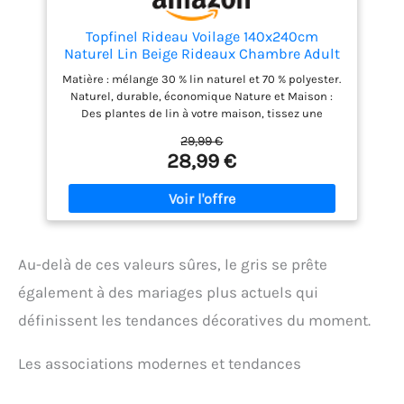
Topfinel Rideau Voilage 140x240cm
Naturel Lin Beige Rideaux Chambre Adult
Salon Moderne Translucides et Draperies
Matière : mélange 30 % lin naturel et 70 % polyester.
Intérieurs à Oeillets Décorati Dressing
Naturel, durable, économique Nature et Maison :
CuisinePorte Fenetre Boheme 2pcs
Des plantes de lin à votre maison, tissez une
touche douce pour vos fenêtres, dansant avec la
29,99 €
lumière et l'ombre 3 en 1 : Filtre la lumière sans
28,99 €
obscurcir,Il offre un certain degré d'isolation
thermique en hiver et en été， ajoute une touche
bohème chic Pas besoin d'entretien fastidieux : il
suffit de le tapoter régulièrement pour enlever la
poussière. Laver à l'eau froide, suspendre pour
sécher, repasser à feu doux. Installation : Les
Au-delà de ces valeurs sûres, le gris se prête
œillets de rideaux conviennent à la plupart des
tringles à rideaux du marché. Insérez la tringle à
également à des mariages plus actuels qui
rideau dans l’œillet du rideau.
définissent les tendances décoratives du moment.
Les associations modernes et tendances