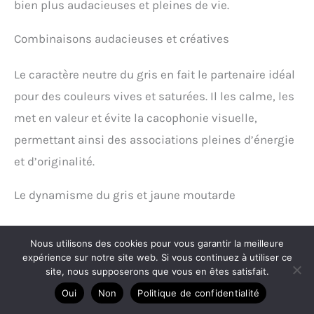
bien plus audacieuses et pleines de vie.
Combinaisons audacieuses et créatives
Le caractère neutre du gris en fait le partenaire idéal
pour des couleurs vives et saturées. Il les calme, les
met en valeur et évite la cacophonie visuelle,
permettant ainsi des associations pleines d’énergie
et d’originalité.
Le dynamisme du gris et jaune moutarde
Le contraste entre la sobriété du gris et la vivacité du
Nous utilisons des cookies pour vous garantir la meilleure
jaune moutarde est saisissant. Cette combinaison
expérience sur notre site web. Si vous continuez à utiliser ce
site, nous supposerons que vous en êtes satisfait.
pétillante et optimiste
est parfaite pour réveiller un
Oui
Non
Politique de confidentialité
intérieur. Le jaune s’utilise par touches pour ne pas