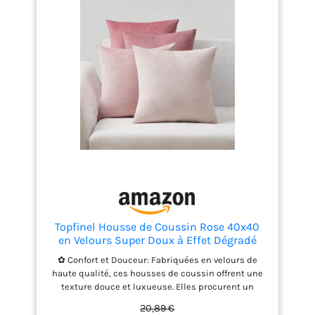
naturellement. 3P et 3D : Pas de Déformation, Pas
de Décoloration, Plus de Durable.
Topfinel Housse de Coussin Rose 40x40
en Velours Super Doux à Effet Dégradé
Housses de Coussin Salon de Jardin
✿ Confort et Douceur: Fabriquées en velours de
Exterieur Decoration Coussin Canape Sol
haute qualité, ces housses de coussin offrent une
pour Lecture au Lit Lot de 4 Art Déco
texture douce et luxueuse. Elles procurent un
confort optimal pour se détendre et se reposer. ✿
20,89 €
Élégance et Style: Transformez votre intérieur avec