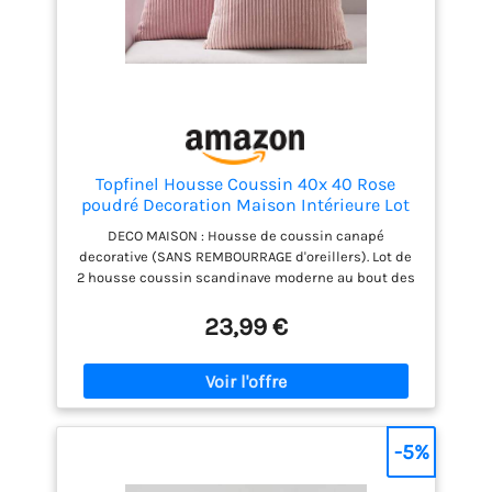
Topfinel Housse Coussin 40x 40 Rose
poudré Decoration Maison Intérieure Lot
de 4 Housse de Coussin Canape Salon
DECO MAISON : Housse de coussin canapé
Chambre Déco Aesthetic Bohème pour
decorative (SANS REMBOURRAGE d'oreillers). Lot de
Canapé en Velours Côtelé
2 housse coussin scandinave moderne au bout des
doigts. DOUX : Housses coussins en velours
microfibre de haute qualité, qui touchent doux,
23,99 €
souple et confortable, hypoallergénique, brillant et
résistant aux taches. ESTHETIQUE : Fermeture éclair
dissimulée de la même couleur que la housse de
coussin. Plus pratique et rapide, adaptée aux
personnes âgées, parents et enfants. ENTRETIEN :
Housse de coussin lavable en machine ou à la main
-5%
à l'eau froide (NON JAVEL). Sécher ou repasser à
basse température, mieux laisser refroidir