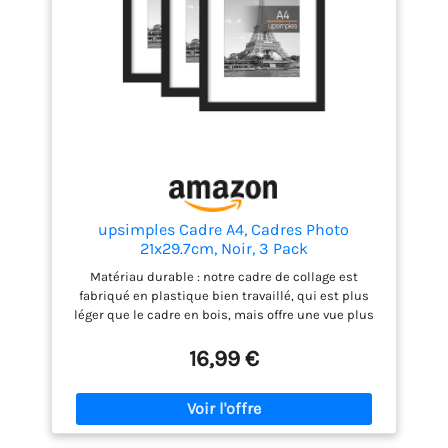
upsimples Cadre A4, Cadres Photo
21x29.7cm, Noir, 3 Pack
Matériau durable : notre cadre de collage est
fabriqué en plastique bien travaillé, qui est plus
léger que le cadre en bois, mais offre une vue plus
claire des photos sans éblouissement, rayures ou
traces de doigts que le plastique. 【Option de
16,99 €
double taille】Ce cadre photo (21x29,7 cm /
8,3"x11,7") convient parfaitement pour des photos de
15,27x20,27 cm / 6"x8" avec passe-partout ou des
photos de 21x29,7 cm / 8,3"x11,7" sans passe-partout.
La surface visible est 1,27 cm / 0,5" plus petite que