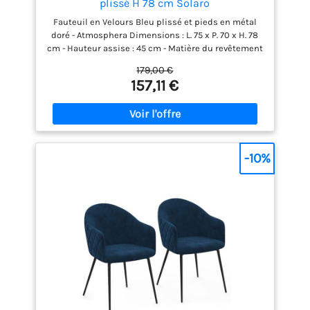
plissé H 78 cm Solaro
Fauteuil en Velours Bleu plissé et pieds en métal
doré - Atmosphera Dimensions : L. 75 x P. 70 x H. 78
cm - Hauteur assise : 45 cm - Matière du revêtement
: Polyester ( velours ) - Matière de la structure : Bois
179,00 €
de Pin et Bois panneau de contreplaqué - Matière
157,11 €
des pieds : Fer - Matière du rembourrage : Mousse
Polyuréthane - Coussin déhoussable - Poids : 10,95
kg -
-10%