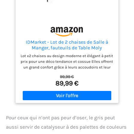
IDMarket - Lot de 2 chaises de Salle à
Manger, fauteuils de Table Moly
Lot x2 chaises au design moderne et élégant à petit
prix pour une déco tendance et cossue Elles offrent
un grand confort grâce à leurs accoudoirs et leur
assise matelassée Leurs 4 pieds en métal noir mat
99,99 €
les rendent parfaitement stables et encore plus
89,99 €
stylées ! L'ambiance cosy s'invite chez vous : idéales
dans une salle à manger à la décoration urbaine
Dimensions : L 53 x l 58 x H 77 cm - Vendues en lot
de 2 chaises en velours gaufré bleu canard
Pour ceux qui n’ont pas peur d’oser, le gris peut
aussi servir de catalyseur à des palettes de couleurs