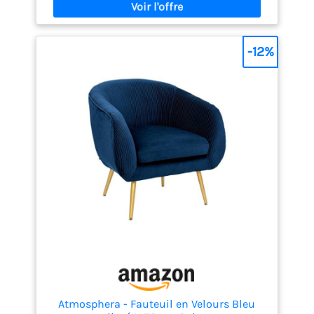
velours rembourré, qui allie maintien et confort
Dimensions du fauteuil : L.58 x l.67 x H.94,5 CM -
Dimensions de l'assise : L.45 x l.50 x H.45 CM
-12%
Atmosphera - Fauteuil en Velours Bleu