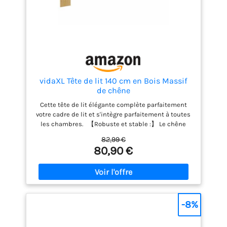
vidaXL Tête de lit 140 cm en Bois Massif
de chêne
Cette tête de lit élégante complète parfaitement
votre cadre de lit et s'intègre parfaitement à toutes
les chambres. 【Robuste et stable :】 Le chêne
massif est reconnu pour sa résistance, sa
82,99 €
durabilité et son beau veinage, ce qui en fait un
80,90 €
meuble idéal pour une utilisation durable. Sa
résistance naturelle aux insectes et aux
champignons garantit que les meubles en chêne
restent esthétiques et fonctionnels pendant des
années. 【Excellent maintien :】 La tête de lit offre
un excellent soutien dorsal lorsque vous vous
-8%
asseyez pour lire ou regarder la télévision. 【Pieds
robustes et stables :】 Les pieds en bois