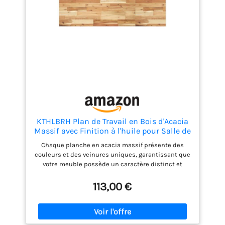
Installation DIY facile : Livrée avec du matériel de
montage complet et des instructions pas à pas, ce
qui rend l'assemblage simple même pour les
débutants en bricolage. Percez des avant-trous,
fixez les supports et installez votre etagere salle de
bain en quelques minutes. Ces etagere murale bois
offrent un rangement pratique et une décoration
murale élégante pour les salles de bain, cuisines,
salons ou bureaux.
KTHLBRH Plan de Travail en Bois d'Acacia
Massif avec Finition à l'huile pour Salle de
Bain – Surface Imperméable et Résistante,
Chaque planche en acacia massif présente des
Comptoir Polyvalent pour Cuisine
couleurs et des veinures uniques, garantissant que
votre meuble possède un caractère distinct et
naturel sans aucune répétition. La finition à l'huile
appliquée en surface renforce la résistance à
113,00 €
l'humidité et aux éclaboussures, préservant ainsi la
beauté du bois tout en assurant une protection
durable. Ce plateau polyvalent s'adapte à diverses
bases pour servir de plan de travail dans la cuisine,