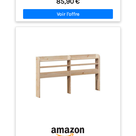
85,90 €
avec divers styles, offrant un arrière-plan cosy et
accueillant pour la détente. C'est un incontournable
pour rehausser l'esthétique de la chambre et créer
un environnement serein, parfait pour les
amoureux du style rustique. 【Fonctionnalités et
installation】 Avec son effet 3D, cette tête de lit
apporte une profondeur visuelle. Conçue en teck
massif, elle est faite pour durer et aussi pour être
jolie. L'installation rapide assure un minimum de
tracas, et avec les supports et boulons fournis, c'est
un jeu d'enfant. Le montage mural maximise
l'utilisation de l'espace, ajoutant non seulement du
style mais aussi une chambre bien rangée. 【Usage
polyvalent】 Super pour les chambres principales
et d'amis, cette tête de lit s'adapte bien à tous les
arrangements de lit. Qu'on utilise des cadres
traditionnels ou modernes, son élégance rustique
et sa praticité sont appréciées de tous. Elle met en
valeur des thèmes déco variés, faisant un beau
point focal de confort et de style, alliant charme
ancien et caractère moderne dans ta chambre.
【Considérations de taille et d'espace】 Faite pour
s'ajuster facilement à la plupart des lits, vérifie les
mesures pour te assurer que ça colle. La