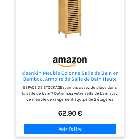
kleankin Meuble Colonne Salle de Bain en
Bambou, Armoire de Salle de Bain Haute
avec 2 étagères Ouvertes et Placard,
ESPACE DE STOCKAGE : Jamais assez de place dans
Meuble de Rangement pour Salon, WC,
la salle de bain ? Optimisez votre salle de bain avec
32,9 x 29,9 x 120 cm, Bois Naturel
ce meuble de rangement équipé de 2 étagères
ouvertes et d'un placard à deux niveaux, idéale pour
ranger serviettes, produits d'hygiène et fournitures
62,90 €
de nettoyage en toute organisation PERSONNALISEZ
VOTRE ESPACE : Cette étagère ajustable, idéale pour
l'intérieur comme l'extérieur, s'adapte à vos besoins
de stockage. La porte à persiennes du meuble