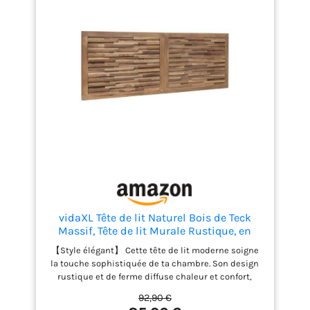
garantissent solidité et stabilité à la tête de lit.
Matériau : Bois de chêne massif;Dimensions : 142 x
3 x 79 cm (L x l x H);Largeur de matelas adaptée : 140
cm
vidaXL Tête de lit Naturel Bois de Teck
Massif, Tête de lit Murale Rustique, en
Teck, Design rectangulaire, pour Une
【Style élégant】 Cette tête de lit moderne soigne
Chambre Tendance et Gain de Place
la touche sophistiquée de ta chambre. Son design
rustique et de ferme diffuse chaleur et confort,
idéal pour tout espace de repos. La couleur brune
92,90 €
naturelle et la texture agréable se marient bien