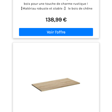
bois pour une touche de charme rustique !
【Matériau robuste et stable :】 le bois de chêne
massif est connu pour sa solidité, sa durabilité et
la beauté de son grain, ce qui en fait un matériau
138,99 €
idéal pour les meubles de longue durée. Sa
résistance naturelle aux insectes et aux
champignons permet aux meubles en chêne de
rester attrayants et fonctionnels pendant des
années. 【Utilisation polyvalente :】 ce plan de
travail multifonctionnel peut être combiné avec
différentes bases pour diverses utilisations,
comme un poste de travail de cuisine, un établi de
garage, un plan de travail ou un plan de toilette de
salle de bain. 【Entretien facile :】 grâce à sa
surface lisse, le dessus est facile à nettoyer avec un
chiffon humide. Chaque article est unique, avec des
variations de couleurs et de grains. La livraison est
aléatoire, ce qui garantit l'exclusivité et
l'individualité de votre produit.