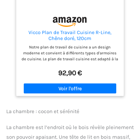
Vicco Plan de Travail Cuisine R-Line,
Chêne doré, 120cm
Notre plan de travail de cuisine a un design
moderne et convient à différents types d'armoires
de cuisine. Le plan de travail cuisine est adapté à la
plupart des logements standards avec un
ensemble complet d'éléments de fixation pour
92,90 €
s'adapter à tous les types d'armoires. DIMENSIONS :
Le Plan de travail cuisine mesure 120 cm - Largeur,
2,8 cm - Hauteur, 60 cm - Profondeur. Toutes les
tailles détaillées sont indiquées sur les photos.
MATÉRIAU : Le plan de travail est composé d’un
panneau de particules de 28 mm, facile d’entretien,
La chambre : cocon et sérénité
revêtu de résine mélaminée, avec une couche de
protection en stratifié HPL sur le dessus et sur tous
les côtés. CONTENU DE LA LIVRAISON : Plan de travail
La chambre est l’endroit où le bois révèle pleinement
de cuisine, 2 profils de finition latéraux, notice de
montage, matériel de montage.
son pouvoir apaisant. Une tête de lit en bois massif,