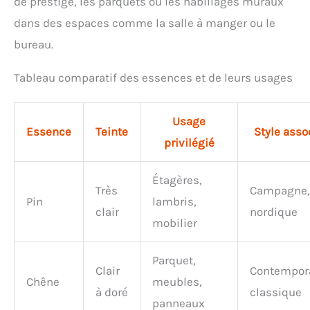
de prestige, les parquets ou les habillages muraux
dans des espaces comme la salle à manger ou le
bureau.
Tableau comparatif des essences et de leurs usages
Usage
Essence
Teinte
Style asso
privilégié
Étagères,
Très
Campagne,
Pin
lambris,
clair
nordique
mobilier
Parquet,
Clair
Contempora
Chêne
meubles,
à doré
classique
panneaux