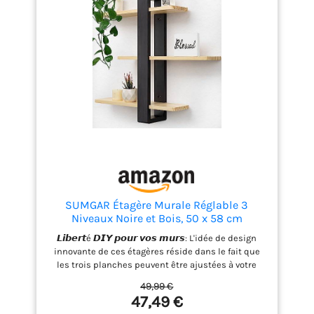
SUMGAR Étagère Murale Réglable 3
Niveaux Noire et Bois, 50 x 58 cm
𝙇𝙞𝙗𝙚𝙧𝙩é 𝘿𝙄𝙔 𝙥𝙤𝙪𝙧 𝙫𝙤𝙨 𝙢𝙪𝙧𝙨: L'idée de design
innovante de ces étagères réside dans le fait que
les trois planches peuvent être ajustées à votre
guise sans outils supplémentaires. Qu'elles soient
49,99 €
alignées de manière ordonnée ou disposées en
47,49 €
quinconce, vous pouvez créer une œuvre d'art