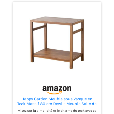
colonne de salle de bain assure une ventilation
optimale, garantissant une longue utilisation
STRUCTURE EN BAMBOU NATUREL : Fabriquée en
bambou 100 % naturel, cette colonne de rangement
est résistant à l'humidité, offrant ainsi une
durabilité et une robustesse exceptionnelles sans
nécessiter de remplacement rapide SÉCURITÉ
AVANT TOUT : Ce meuble de salle de bain sur pied
est équipé d'un système anti-basculement à fixer
au mur, garantissant une utilisation sécurisée et
stable dans votre salle de bain. INFORMATIONS DE
L'ARMOIRE DE SALLE DE BAIN : Dimensions totales :
32,9l x 29,9P x 120H cm ; - Charge max.
recommandée : 20 kg (total), 5 kg (par étagère) ; -
Montage nécessaire pour une installation simple et
rapide
Happy Garden Meuble sous Vasque en
Teck Massif 80 cm Dewi – Meuble Salle de
Bain Robuste et Naturel, supportant 50
Misez sur la simplicité et le charme du teck avec ce
kg, Design rectangulaire, 1 étagère,