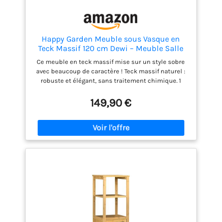
Happy Garden Meuble sous Vasque en
Teck Massif 120 cm Dewi – Meuble Salle
de Bain Robuste et Naturel, supportant 50
Ce meuble en teck massif mise sur un style sobre
kg, Design rectangulaire, 1 étagère,
avec beaucoup de caractère ! Teck massif naturel :
Installation sur Pieds
robuste et élégant, sans traitement chimique. 1
étagère pratique : compatible avec vasque Ø 45 cm.
Montage facile : meuble sur pieds avec notice
149,90 €
incluse. Dimensions : - Meuble : L 120 x l 50 x H
75cm - Pieds : L 10 x l 4cm - Matières : teck -
Couleurs : bois foncé - À monter (notice incluse) -
Garantie 2 ans - Livraison en 1 colis en pas de porte,
en bas d'immeuble