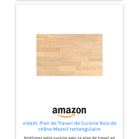
d'établi dans le garage ou de meuble dans la salle
de bain, répondant à différents besoins. Grâce à sa
surface lisse et finie, l'entretien est simplifié : un
simple nettoyage avec un chiffon humide suffit
pour conserver son aspect soigné au quotidien.
Fabriqué en acacia massif, ce plateau offre une
robustesse et une stabilité exceptionnelles,
adaptées à une utilisation intensive en intérieur
comme en extérieur.
vidaXL Plan de Travail de Cuisine Bois de
chêne Massif rectangulaire
Améliorez votre cuisine avec ce plan de travail en