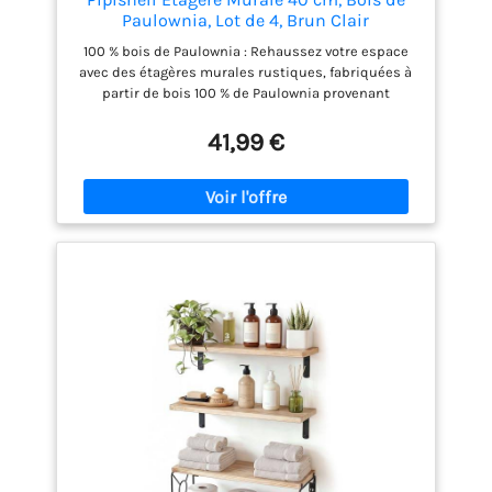
Paulownia, Lot de 4, Brun Clair
100 % bois de Paulownia : Rehaussez votre espace
avec des étagères murales rustiques, fabriquées à
partir de bois 100 % de Paulownia provenant
d'arbres de 5 ans. La texture naturelle du bois de
l'étagère murale est intemporelle et peut se fondre
41,99 €
bien dans n'importe quel style de décoration.
Robuste et durable : l'étagère murale en bois pour
mur est conçue avec des supports métalliques
solides pour fournir un support fiable jusqu'à 10
kg/22 lb chacun sans aucun affaissement ni
oscillation. Ayez l'esprit tranquille pour vos
décorations préférées en sachant que les étagères
en bois peuvent être fixées sur de nombreux types
de murs, y compris les montants en bois, le béton
et les cloisons sèches. Facile à assembler : Montez
facilement les étagères murales grâce au gabarit de
perçage inclus et au manuel d'instructions détaillé.
Positionnez simplement le gabarit, percez des
trous pilotes, installez les supports, puis fixez ces
étagères flottantes. Veuillez contacter notre équipe
d'assistance produit basée aux États-Unis si vous
avez des questions. Organisez votre espace :