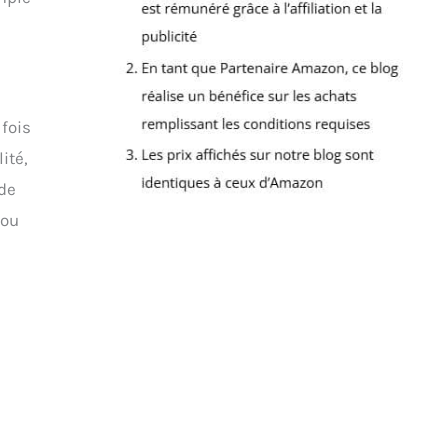
 fois
ité,
nde
 ou