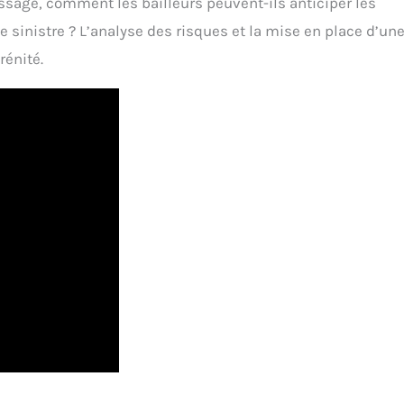
ssage, comment les bailleurs peuvent-ils anticiper les
 sinistre ? L’analyse des risques et la mise en place d’un
rénité.