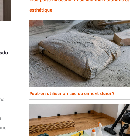
esthétique
çade
Peut-on utiliser un sac de ciment durci ?
ne
e
nue