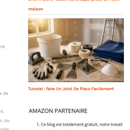
maison
ent
Tutoriel : faire Un Joint De Placo Facilement
x de
n.
e, ou
mple