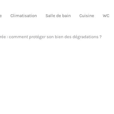
e
Climatisation
Salle de bain
Cuisine
WC
urée : comment protéger son bien des dégradations ?