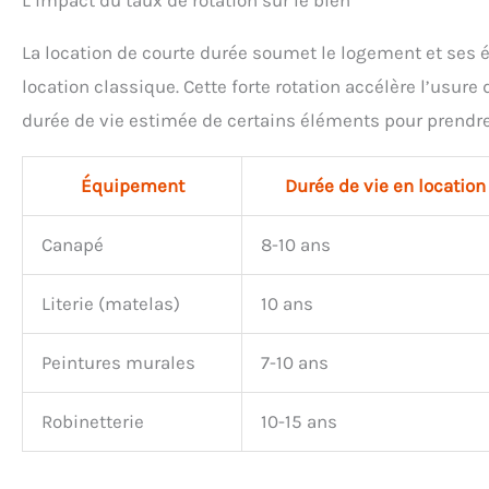
L’impact du taux de rotation sur le bien
une technologie
19 bars
intelligente Économie
garantie
La location de courte durée soumet le logement et ses 
d’énergie : la machine
qualit
s’éteint automatiquement
Pré-cha
location classique. Cette forte rotation accélère l’usure
après 9 minutes
se
durée de vie estimée de certains éléments pour prend
d’inactivité Durabilité :
économi
Les capsules Nespresso
mac
sont recyclables Toutes
autom
les capsules en
veil
Équipement
Durée de vie en location
aluminium collectées par
minutes 
Nespresso sont recyclées
se met h
Canapé
8-10 ans
Capsule faite avec au
9 m
moins 80% d'aluminium
utilisat
recyclé
amovi
Literie (matelas)
10 ans
d'égo
capsules
11 caps
Peintures murales
7-10 ans
une me
Robinetterie
10-15 ans