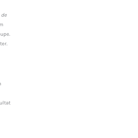
 de
mm
oupe.
ter.
n
ultat