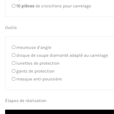
10
pièces
de croisillons pour carrelage
Outils
meuleuse d’angle
disque de coupe diamanté adapté au carrelage
lunettes de protection
gants de protection
masque anti-poussière
Étapes de réalisation