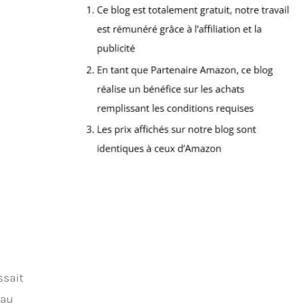
ssait
eau