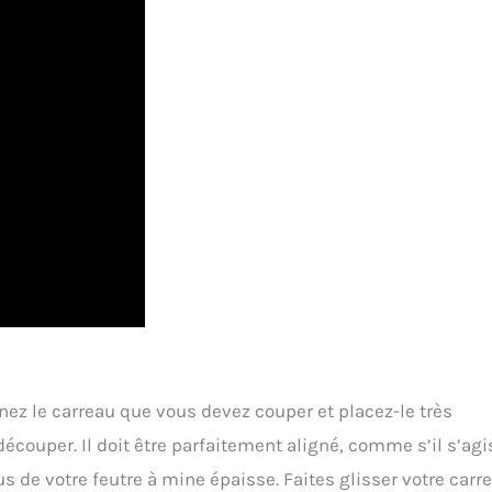
nez le carreau que vous devez couper et placez-le très
écouper. Il doit être parfaitement aligné, comme s’il s’agi
s de votre feutre à mine épaisse. Faites glisser votre carr