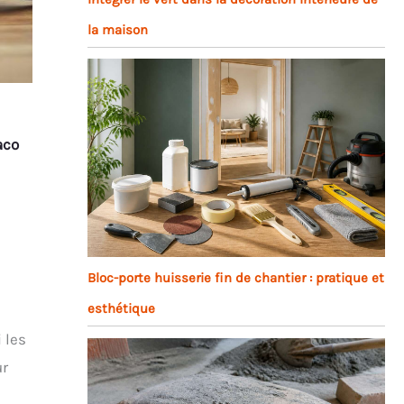
la maison
aco
Bloc-porte huisserie fin de chantier : pratique et
esthétique
 les
ur