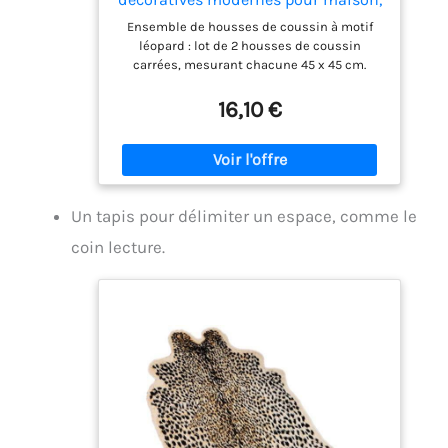
salon, chambre, lit, extérieur, motif
Ensemble de housses de coussin à motif
léopard, 45 x 45 cm
léopard : lot de 2 housses de coussin
carrées, mesurant chacune 45 x 45 cm.
Entièrement imprimées sur les deux côtés,
tissu polyester, doux et confortable. Le
16,10 €
coussin n'est pas inclus. Housse de coussin
à motif léopard en tissu respirant et faite à
la main pour un confort optimal, résistant,
léger. Fermeture zippée dissimulée de haute
qualité pour un style élégant. L’insertion de
Un tapis pour délimiter un espace, comme le
vos coussins de canapé/garnissage dans
ces housses de coussin d'automne est très
coin lecture.
facile. Housses de coussin à motif léopard
avec un design unique et des couleurs vives,
un toucher confortable et doux. Un
complément indispensable pour votre
décoration d'intérieur. Lavable en machine.
Ou laver à la main. Ne pas utiliser d'eau de
Javel. Séchage à basse température. Ne pas
repasser. Housse de coussin à motif léopard
pour canapé extérieur, bureau, voiture,
terrasse, ferme, balcon ou jardin. Permet
d'apporter une touche de fraîcheur à votre