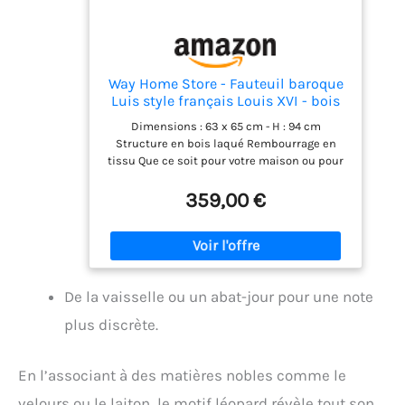
chenille doux au toucher, la chaise apporte
une ambiance chaleureuse et raffinée. Les
rivets décoratifs qui soulignent l’assise et le
dossier ajoutent une touche de raffinement
et de luxe à l’ensemble.
Way Home Store - Fauteuil baroque
Luis style français Louis XVI - bois
feuille d'or et tissu léopard -
Dimensions : 63 x 65 cm - H : 94 cm
Dimensions : 63 x 65 x 94 cm
Structure en bois laqué Rembourrage en
tissu Que ce soit pour votre maison ou pour
votre activité, ce fauteuil baroque de style
Louis XIV apportera toujours une touche
359,00 €
supplémentaire à votre intérieur dans le
style. 100 % style baroque
De la vaisselle ou un abat-jour pour une note
plus discrète.
En l’associant à des matières nobles comme le
velours ou le laiton, le motif léopard révèle tout son