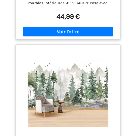
Mer Nature 9559011a
murales intérieures. APPLICATION: Pose avec
méthode encollage du mur. Les panneaux peuvent
être positionnés et ajustés pendant l’installation.
44,99 €
STRUCTURE: Le matériau conserve sa forme pendant
la pose et permet une application régulière sur des
surfaces lisses. FORMAT: Le visuel est divisé en
plusieurs panneaux afin de couvrir la surface
murale de manière continue. UTILISATION: Convient
pour des espaces intérieurs tels que le salon, la
chambre, le bureau ou autres pièces de vie.