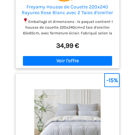
Freyamy Housse de Couette 220x240
Rayures Rose Blanc avec 2 Taies d'oreiller
65x65cm Parure de lit 2 Personnes Adulte
Emballage et dimensions : le paquet contient 1
Ado Sets de Housse Couette en 100%
housse de couette 220x240cm+2 taie d'oreiller
Microfibre avec Fermeture Éclair
65x65cm, avec fermeture éclair. Fabriqué selon la
norme Oeko-Tex Standard 100 et exempt de
34,99 €
substances nocives.
Tissu doux: L'ensemble de
housse de couette Rayures est fabriqué en
polyester microfibre brossé de haute qualité,
résistant à la décoloration et au froissement ;
respectueux de la peau, doux et respirant, la
texture semblable à celle du coton vous garde au
-15%
chaud et à l'aise tout au long de l'année.
Design
tendance: cet ensemble de housse de couette
réversible à rayures s'harmonise avec pratiquement
tous les styles de décoration intérieure. Le motif à
rayures intemporel reste toujours élégant, tandis
que sa palette de couleurs sobres et raffinées
s'intègre parfaitement à l'ameublement de votre
chambre à coucher, créant une atmosphère
détendue et confortable.
Entretien facile: La
fermeture éclair dissimulée permet d'enfiler et