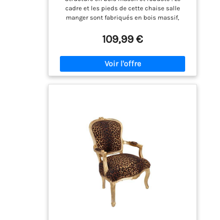
Massif,pour Salle à
cadre et les pieds de cette chaise salle
Manger,Salon,Cuisine et Chambre
manger sont fabriqués en bois massif,
(Léopard)
offrant une grande stabilité. Elle supporte
jusqu’à 300 lb, assurant une utilisation sûre
109,99 €
et durable dans votre intérieur. Disponible
en plusieurs coloris élégants : Cette chaises
est proposée en plusieurs teintes modernes
et intemporelles : gris, beige, léopard. Un
choix varié pour s’intégrer
harmonieusement à votre décoration. Assise
confortable en mousse haute densité et
ressorts : Le siège est garni de mousse
haute densité combinée à un système de
ressorts, conçu pour offrir un bon rebond et
un confort soutenu, idéal pour s’asseoir
longtemps en toute détente. Dossier haut
pour un meilleur soutien : Doté d’un dossier
surélevé, ce siège assure un soutien
ergonomique pour le dos, favorisant une
posture plus confortable, que ce soit au
comptoir de cuisine, dans un salon ou une
salle à manger. Design élégant en chenille
avec rivets décoratifs : Revêtu de tissu