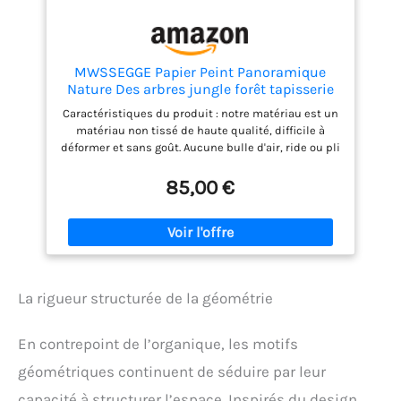
MWSSEGGE Papier Peint Panoramique
Nature Des arbres jungle forêt tapisserie
murales papier peint Pour fille, garçon
Caractéristiques du produit : notre matériau est un
Décoration Murale papier peint chambre
matériau non tissé de haute qualité, difficile à
enfant
déformer et sans goût. Aucune bulle d'air, ride ou pli
n'apparaîtra après l'installation. Couleur : Full Print
HD Qualité : Motifs réalistes, décoration murale,
85,00 €
couleurs vives, haute luminosité des couleurs,
procédé d'impression écologique, ils ne
contiennent aucune substance nocive. Facile à
installer : il suffit d'appliquer de la colle
directement sur le mur, de placer les bandes les
unes à côté des autres, d'appuyer. Fait à la main :
La rigueur structurée de la géométrie
chaque produit a un effet visuel différent et a le
design le plus innovant pour vous rendre heureux
tous les jours. J'espère que vous pourrez décorer
En contrepoint de l’organique, les motifs
chaque belle pièce et que vous pourrez la ramener
à la maison. Fonction : le papier peint non tissé
géométriques continuent de séduire par leur
convient à la décoration de la chambre, du salon ou
capacité à structurer l’espace. Inspirés du design