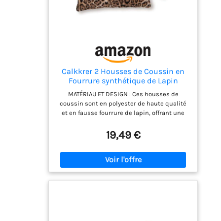
Calkkrer 2 Housses de Coussin en
Fourrure synthétique de Lapin
Dense, Super Douces et floues, Motif
MATÉRIAU ET DESIGN : Ces housses de
léopard Marron, Housses
coussin sont en polyester de haute qualité
décoratives pour canapé, Chambre à
et en fausse fourrure de lapin, offrant une
Coucher, 45
sensation luxueuse et douce au toucher,
idéales pour les housses de coussin à motif
19,49 €
léopard et les accessoires de décoration
modernes. EMBALLAGE ET ENTRETIEN : Le set
comprend 2 housses de coussin 45x45 cm,
uniquement les housses sont incluses, les
rembourrages ne sont pas inclus. Les
housses de coussin sont lavables en
machine, sans odeur, pratiques et faciles à
entretenir. SUPER DOUX ET CONFORTABLE : Les
taies d'oreiller sont particulièrement douces