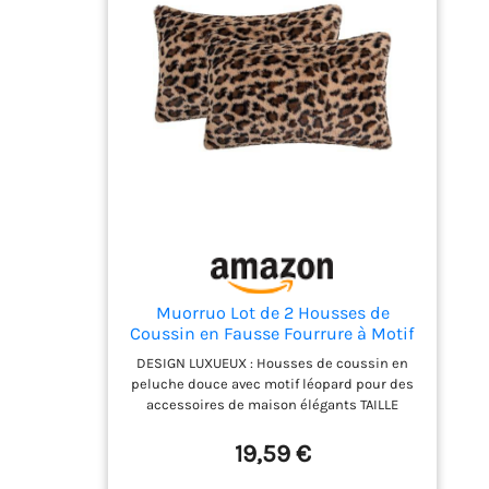
et enveloppantes, équipées d'une fermeture
éclair robuste, parfaites pour le canapé, le
divan ou la chambre à coucher. DÉCORATION
POLYVALENTE : Ces coussins décoratifs
s'adaptent à tous les intérieurs, idéals pour
le salon, la chambre, le bureau, le canapé, la
fenêtre en saillie, la chaise ou la voiture, et
ajoutent une touche charmante pour les
fêtes saisonnières. CADEAU IDÉAL : Choix
parfait pour un cadeau ou une fête
d'inauguration, particulièrement adapté à
tous ceux qui aiment les coussins à motif
léopard et les accessoires de décoration
élégants.
Muorruo Lot de 2 Housses de
Coussin en Fausse Fourrure à Motif
Léopard, 30 x 50 cm, Coussins Déco
DESIGN LUXUEUX : Housses de coussin en
Doux avec Motif Animal pour
peluche douce avec motif léopard pour des
Canapé, Lit et Fauteuil, Décor
accessoires de maison élégants TAILLE
Inspiration Safari en Marron
IDÉALE : Chaque housse de coussin mesure
Terracotta
30 x 50 cm et offre un soutien optimal pour
19,59 €
la région lombaire sur canapés, lits ou
fauteuils ENSEMBLE COMPREND : Deux