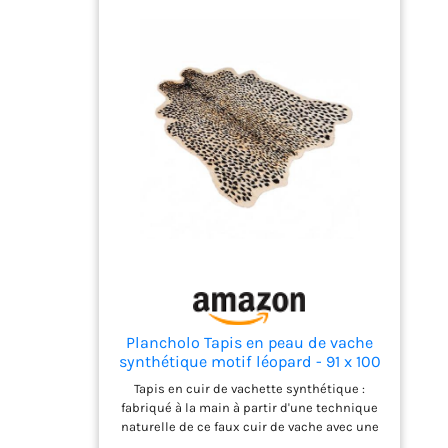
résistante est facile à nettoyer (sécher à l’air
libre, éviter l’exposition au soleil). Un parfait
tapis avec impression de léopard, tapis pour
la buanderie, paillasson de cuisine, salon,
entrée, chambre à coucher et bien plus
encore. Haute qualité : le tapis en imitation
peau de vache avec motif guépard est conçu
avec une bordure, il sera plus résistant à
l'usage. Motif léopard soigneusement conçu,
beau et à la mode, et apporte également le
côté sauvage pour vous. Apportez le design
de votre maison à un nouveau niveau. Multi-
usages : tapis en simili cuir léopard, article
économe en énergie. Vous pouvez le placer
sur le canapé, le bureau, les escaliers, la
chambre à coucher, le salon et même sur le
mur. Vous pouvez faire beaucoup plus avec
lui, en plus de l'utiliser comme tapis.
Plancholo Tapis en peau de vache
synthétique motif léopard - 91 x 100
cm - Noir/marron - Tapis en fausse
Tapis en cuir de vachette synthétique :
fourrure - Convient pour chambre à
fabriqué à la main à partir d'une technique
coucher, salon, décoration
naturelle de ce faux cuir de vache avec une
occidentale
couleur riche et une texture douce.