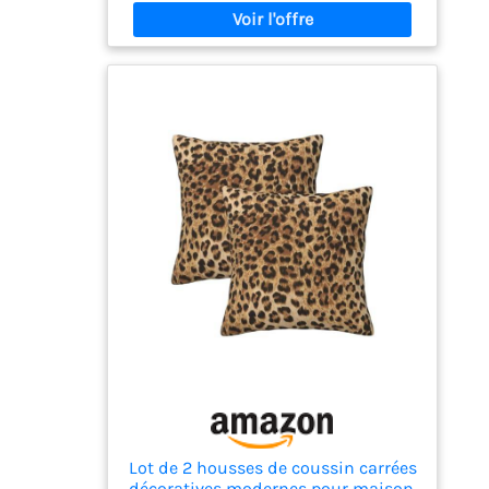
housses de coussin assorties avec motif
léopard et fermeture éclair dissimulée pour
un habillage et un retrait faciles DÉCORATION
VERSATILE : Le motif animal tendance dans
des tons beige et marron neutres ajoute une
touche élégante à toute pièce ENTRETIEN
FACILE : La fausse fourrure résistante
conserve son aspect et sa texture, rendant
les housses pratiques et décoratives
Lot de 2 housses de coussin carrées
décoratives modernes pour maison,