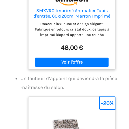
SMXVRC Imprimé Animalier Tapis
d'entrée, 60x120cm, Marron Imprimé
léopard Paillasson Intérieur,
Douceur luxueuse et design élégant:
Respirant Résistant à la
Fabriqué en velours cristal doux, ce tapis à
décoloration Léger Confortable
imprimé léopard apporte une touche
Lavable Antidérapant Tapis pour
guépard audacieuse et sexy à votre
Chambre
chambre, salon ou espace de décoration sur
48,00 €
le thème du tigre. Lavable en machine pour
un nettoyage facile: Conçus pour être
pratiques, nos tapis rayés en fourrure
animale à poils ras et non pelucheux sont
entièrement lavables et résistants aux
Un fauteuil d’appoint qui deviendra la pièce
taches, garantissant un nettoyage facile et
une fraîcheur longue durée. Dos
maîtresse du salon.
antidérapant pour plus de sécurité et de
fiabilité: Grâce à sa base antidérapante
durable, votre tapis zèbre, peau de serpent
-20%
ou guépard pour chambre peut être
solidement fixé à n'importe quel sol. Pliable
pour un gain de place: Ces tapis marron à
imprimé animal ou peau de serpent sont
légers et pliables, ce qui les rend parfaits