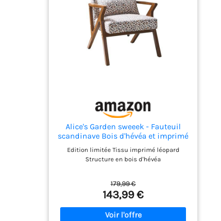
pour un rangement rapide, les voyages ou
une décoration intérieure fraîche et facile
d'entretien. Décoration résistante aux
taches et élégante: La combinaison d'une
technologie résistante aux taches avec des
motifs audacieux comme des tapis léopard,
des rayures zébrées et des imprimés
guépards sexy rehausse les intérieurs
modernes tout en protégeant contre les
taches.
Alice's Garden sweeek - Fauteuil
scandinave Bois d'hévéa et imprimé
léopard
Edition limitée Tissu imprimé léopard
Structure en bois d'hévéa
179,99 €
143,99 €