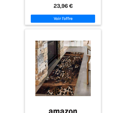
Dimensions : 94 x 100 cm. Hauteur de la
23,96 €
peluche : 18 à 20 mm. Emballage : 45 x 33 x 3
cm, avec une texture douce et un design
léger et durable. Vous pouvez poser le tapis
comme un tapis confortable devant la
cheminée crépitante. Décoration vivante :
Joli tapis avec motif animalier. Vous pouvez
l'utiliser dans le salon, la chambre à coucher
ou partout où vous en avez besoin. Revers en
velours : Le revers est en daim de première
qualité, le revers en daim donne à la face
inférieure de ce revêtement de sol décoratif
un fini souple. Nettoyage facile : ce tapis en
cuir synthétique peut être aspiré sur un
réglage léger pour assurer un entretien sans
effort. Les taches et les liquides renversés
peuvent être facilement nettoyés avec un
chiffon humide avec une petite quantité de
savon si nécessaire.