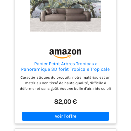
Papier Peint Arbres Tropicaux
Panoramique 3D forêt Tropicale Tropicale
Cocotier Papier Peint Lac Plante Murale
Caractéristiques du produit : notre matériau est un
Salon Chambre à Coucher Maison
matériau non tissé de haute qualité, difficile à
Décoration Intérieure (350x256 cm)
déformer et sans goût. Aucune bulle d'air, ride ou pli
n'apparaîtra après l'installation. Couleur : Full Print
HD Qualité : Motifs réalistes, décoration murale,
82,00 €
couleurs vives, haute luminosité des couleurs,
procédé d'impression écologique, ils ne
contiennent aucune substance nocive. Facile à
installer : il suffit d'appliquer de la colle
directement sur le mur, de placer les bandes les