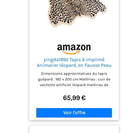
intérieur. Parfait cadeau décoratif pour vos
amis et votre famille. Les housses de
coussin à motif léopard sont bien plus qu'un
simple article de décoration d'intérieur. Ce
sont des œuvres d'art. Nous surveillons
chaque étape du processus, depuis la
conception, la qualité d'impression, la
couture et l'emballage.
yingda1992 Tapis à imprimé
Animalier léopard, en Fausse Peau
de Veau, Tapis pour Maison, Bureau,
Dimensions approximatives du tapis
Salon, Chambre à Coucher, 160 x
guépard : 160 x 200 cm Matériau : cuir de
200 cm
vachette artificiel léopard matériau de
surface – 100 % polyester, matériau de
support du tapis zone guépard – tissus en
65,99 €
polyester daim, sensation au toucher très
soyeuse, excellente brillance, avec effet
antistatique. Facile à nettoyer : il suffit de
vaporiser avec de l’eau ou balayer, laver à la
main et nettoyer à sec, ne pas laver en
machine, la structure en fibre de polyester