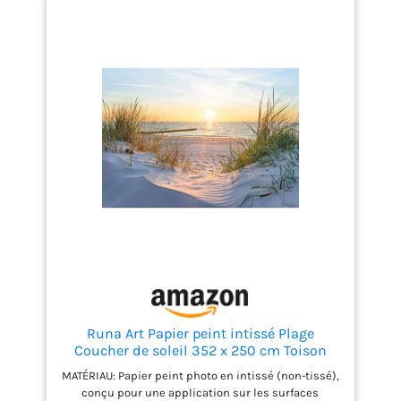
unes à côté des autres, d'appuyer. Fait à la main :
chaque produit a un effet visuel différent et a le
design le plus innovant pour vous rendre heureux
tous les jours. J'espère que vous pourrez décorer
chaque belle pièce et que vous pourrez la ramener
à la maison. Fonction : le papier peint non tissé
convient à la décoration de la chambre, du salon ou
de la chambre d'enfant. Convient aux adultes,
adolescents, garçons et filles.
Runa Art Papier peint intissé Plage
Coucher de soleil 352 x 250 cm Toison
Mur XXL Tableaux Muraux Tapisserie
MATÉRIAU: Papier peint photo en intissé (non-tissé),
Photo Décoration Murale Salon Chambre
conçu pour une application sur les surfaces