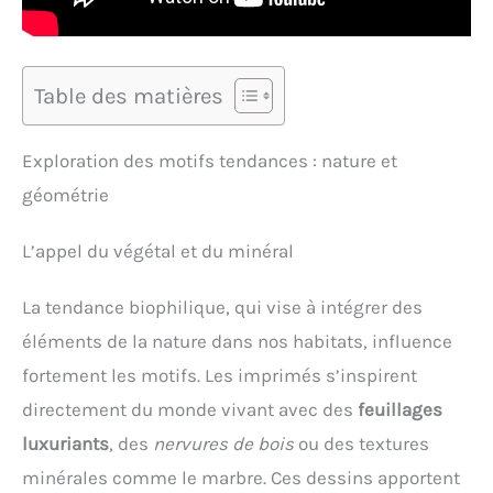
Table des matières
Exploration des motifs tendances : nature et
géométrie
L’appel du végétal et du minéral
La tendance biophilique, qui vise à intégrer des
éléments de la nature dans nos habitats, influence
fortement les motifs. Les imprimés s’inspirent
directement du monde vivant avec des
feuillages
luxuriants
, des
nervures de bois
ou des textures
minérales comme le marbre. Ces dessins apportent