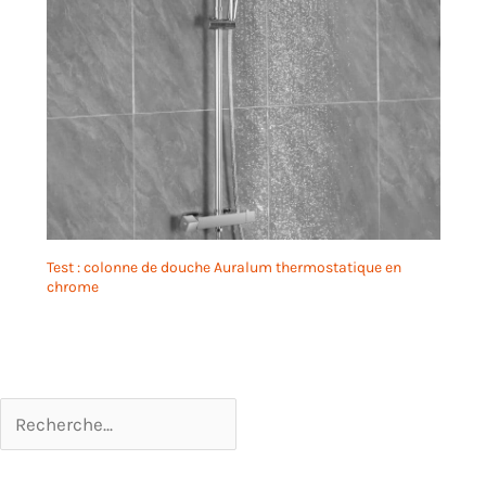
Test : colonne de douche Auralum thermostatique en
chrome