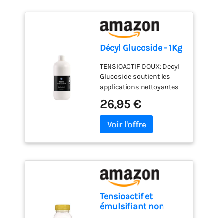
Décyl Glucoside - 1Kg
TENSIOACTIF DOUX: Decyl
Glucoside soutient les
applications nettoyantes
et moussantes. USAGE
26,95 €
POLYVALENT: Convient aux
shampooings, gels
douche, nettoyants, bains
moussants et formules
lavantes douces.
AVANTAGE EN FORMULE:
Aide à développer des
produits lavants
agréables au toucher. PRO
Tensioactif et
ET DIY: Pratique pour
émulsifiant non
shampooings, gels
ionique Decyl