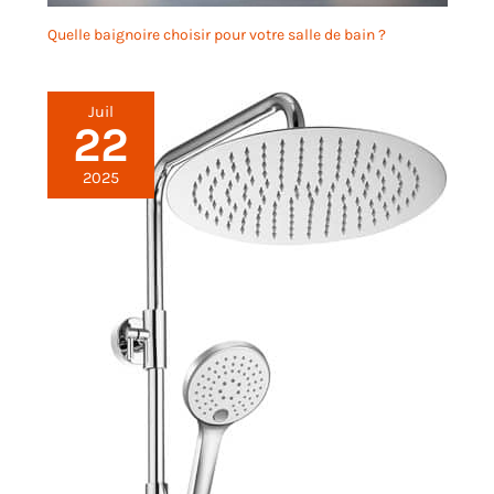
et précision uniforme pour
du café sont préservées et
assurer le filtrage des
Quelle baignoire choisir pour votre salle de bain ?
aucun goût de papier ne
particules plus fines. Vous
se mêle.
aide à préparer un café
lisse et corsé, bien
Juil
meilleur que le papier filtre.
22
【Avec poignée en
plastique】 : notre filtre à
2025
café a une poignée en
plastique, ce qui vous
permet de régler le filtre
tout en faisant du café.
Après avoir fait du café,
vous pouvez utiliser cette
poignée pour verser les
résidus de café et nettoyer
le filtre. 【Réutilisable】:
Le filtre à panier à café en
maille est réutilisable, il
permet d'économiser
beaucoup de coûts, ce qui