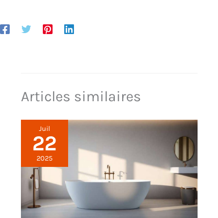
perméabilité à l'air, le café
Notre filtre à café convient
peut être filtré plus
aux machines à café de 8
uniformément. Facile à
à 12 tasses. 【Acier
nettoyer : ce filtre à café en
inoxydable 304 et
acier inoxydable se nettoie
plastique PP】Notre filtre à
facilement sous l'eau
café est composé d'une
courante et au lave-
maille en acier doré 304 et
vaisselle. Par rapport aux
d'un cadre en plastique PP
filtres en papier, ce type de
de qualité alimentaire.
Articles similaires
filtre est plus respectueux
Vous pouvez utiliser en
de l'environnement. Il
toute sécurité des filtres à
s'agit d'un filtre à café
café permanents. Le filtre à
réutilisable qui vous
Juil
café permanent est
permet d'économiser
22
résistant à la corrosion et
beaucoup d'argent.
à la rouille, aux acides, aux
Réutilisables : avec nos
2025
alcalis, à la chaleur et à
filtres à café durables,
l'usure, doux et épais,
vous pouvez économiser
solide et durable.
de l'argent sans avoir à
【Filtration fine】 : filtre
acheter des filtres en
100 mesh, maille fine,
papier jetables. Meilleur
bonne perméabilité à l'air
goût de café, car les huiles