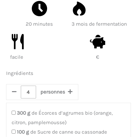
café, il est compatible avec
à café en maille est
les machines à café
réutilisable et donc plus
standard, les porte-filtres
écologique et économique
en céramique et les
20 minutes
3 mois de fermentation
que les filtres en papier, ce
systèmes d'infusion
qui vous permet
manuelle. Que vous
d'économiser des coûts. Il
fassiez une pause en
est résistant aux acides et
cuisine ou partagiez une
aux alcalins, résistant à
tasse avec des invités,
facile
€
l'usure, doux mais épais et
savourez un café
durable.
fraîchement infusé.
Ingrédients
Contenu de l'emballage :
Lot de 2 filtres à café,
chacun mesurant 120 mm
personnes
de diamètre supérieur, 60
x 27 mm de dimensions
inférieures et 87 mm de
hauteur. Compatible avec
300
g
de Écorces d’agrumes bio (orange,
les filtres en papier
citron, pamplemousse)
standard de taille 4 et
adapté aux cafetières de 8
100
g
de Sucre de canne ou cassonade