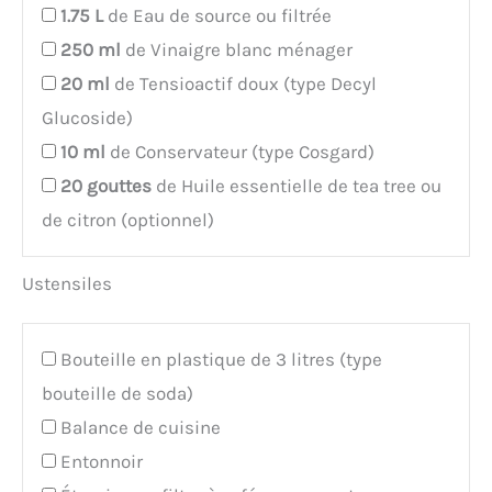
à 12 tasses, ce lot offre une
1.75
L
de Eau de source ou filtrée
solution pratique pour vos
250
ml
de Vinaigre blanc ménager
besoins quotidiens en
café.
20
ml
de Tensioactif doux (type Decyl
Glucoside)
10
ml
de Conservateur (type Cosgard)
20
gouttes
de Huile essentielle de tea tree ou
de citron (optionnel)
Ustensiles
Bouteille en plastique de 3 litres (type
bouteille de soda)
Balance de cuisine
Entonnoir