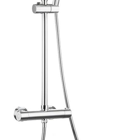
est plus écologique et
économique que le filtre en
papier. Avec des propriétés
acides et alcalines,
résistantes à l'usure,
douces et épaisses,
robustes et durables.