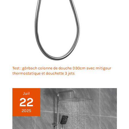
Test : görbach colonne de douche D30cm avec mitigeur
thermostatique et douchette 3 jets
Juil
22
2025