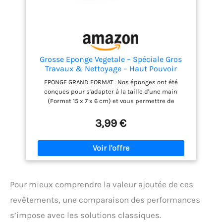
Grosse Eponge Vegetale – Spéciale Gros
Travaux & Nettoyage – Haut Pouvoir
Absorbant – Format Pratique pour
EPONGE GRAND FORMAT : Nos éponges ont été
Atteindre Les Recoins, Beige
conçues pour s'adapter à la taille d'une main
(Format 15 x 7 x 6 cm) et vous permettre de
travailler efficacement IDEAL TRAVAUX : L'éponge
végétale gros travaux permet d'assurer le lessivage
3,99 €
des murs et des plafonds, le nettoyage de peinture
et le décollage des papiers peints IDEAL NETTOYAGE :
Grâce à son haut pouvoir absorbant et son origine
naturelle, l'éponge permet de nettoyer tous les
supports : carrelage, voiture, vélo. FORMAT MALIN :
Grâce à sa forme biseauté, l'éponge peut aller dans
Pour mieux comprendre la valeur ajoutée de ces
tous les recoins et accès difficiles pour un travail
parfait lors des travaux et un nettoyage complet
revêtements, une comparaison des performances
des petits espaces. HAUTE QUALITE FRANCAISE :
s’impose avec les solutions classiques.
Notre éponge est fabriquée en France pour vous