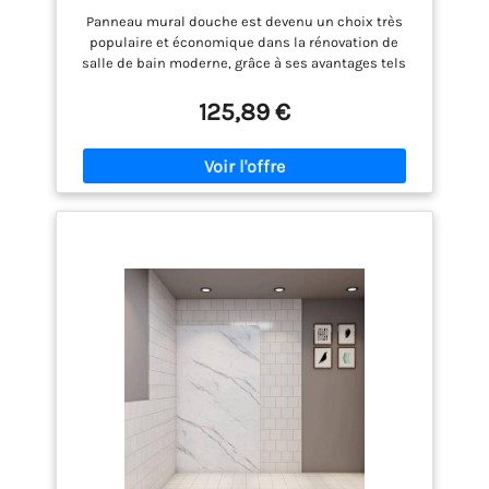
salle de bain - Aluminium
Panneau mural douche est devenu un choix très
populaire et économique dans la rénovation de
salle de bain moderne, grâce à ses avantages tels
que sa variété de couleurs et finitions, excellente
étanchéité, installation simple et rapide ( la non-
125,89 €
destruction du mur ) Panneau composite en
aluminium ● Hauteur : 210cm ● Épaisseur : 3mm ●
Largeur : 80cm ● Surface de couverture : 1.68 m² ●
Contenu du pack panneau mural de douche : - 1
panneau mural de douche （Couleur : Marbre
blanc)- Adhésif double face ● Livré sans profilé de
finition Le panneau mural de douche peut se poser
sur un carrelage existant ou se coller directement
sur un mur brut. La pose se fait sans joint, ce qui
facilite grandement les travaux Le panneau mural
s’avère un choix plutôt économique pour habiller
les murs d’une salle de bain. c’est également la
pose qui vous permettra de faire des économies. En
effet, celle-ci s’avère bien plus simple que pour un
carrelage : peu de travaux de préparation des murs,
moins de joint et une découpe plus simple. Ainsi,
vous gagnerez en temps de pose et donc en budget
pour la main d’œuvre si vous passez par un