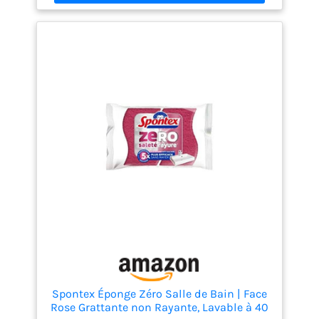
performante au fil des utilisations ABSORPTION
NATURELLE – La partie éponge composée de coton,
de pâte de bois et de lin offre une excellente
capacité d’absorption pour essuyer les liquides et
les éclaboussures en un seul passage ENTRETIEN
FACILE – Lavables en machine ou au lave-vaisselle à
40 °C pour une hygiène simplifiée, ces éponges sont
adaptées aux routines de nettoyage régulières dans
la cuisine ou la buanderie ERGONOMIE OPTIMISÉE –
Le format pratique de 10,5 x 7 x 2 cm offre une prise
en main facile, idéale pour un contrôle précis et un
nettoyage ciblé des ustensiles et des surfaces du
quotidien
Spontex Éponge Zéro Salle de Bain | Face
Rose Grattante non Rayante, Lavable à 40