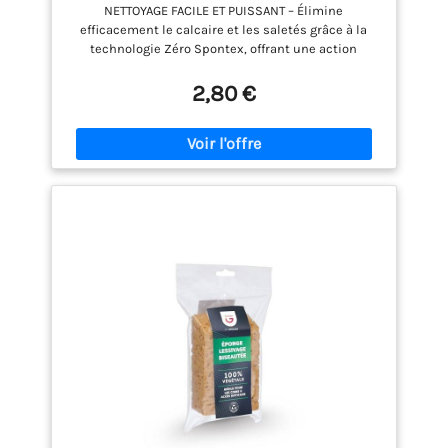
°C | Lot de 2
NETTOYAGE FACILE ET PUISSANT – Élimine
efficacement le calcaire et les saletés grâce à la
technologie Zéro Spontex, offrant une action
grattante 5 fois plus performante qu’une éponge
non rayante Classique PROTECTION DES SURFACES
2,80 €
DÉLICATES – La partie grattante non rayante est
adaptée à la robinetterie, aux parois de douche et
aux surfaces fragiles pour un usage quotidien sans
risque de marques SPÉCIALE SALLE DE BAIN –
Conçue pour nettoyer les lavabos, les baignoires et
les carrelages avec précision, cette éponge est
idéale pour maintenir un environnement propre et
brillant dans toutes les zones humides. MATIÈRES
D’ORIGINE VÉGÉTALE – La partie éponge est
composée de coton, de pâte de bois et de lin pour
une absorption efficace et un nettoyage polyvalent
sur différentes surfaces de la salle de bain
ENTRETIEN PRATIQUE ET DURABLE – Cette éponge est
lavable en machine ou au lave-vaisselle à 40 °C et
résiste à l’eau de Javel diluée pour une utilisation
prolongée et une hygiène améliorée