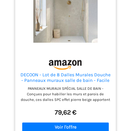
est rapide et simple grâce à la possibilité de les
coller directement sur la surface. Entretien minimal
: Faciles à nettoyer, ces panneaux nécessitent peu
d'entretien. Les dépôts de calcaire et la saleté
s'enlèvent facilement avec un chiffon humide,
offrant l'élégance de la pierre naturelle sans les
tracas d'entretien.
DECOON - Lot de 8 Dalles Murales Douche
- Panneaux muraux salle de bain - Facile
et rapide à installer, Etanche, Sans Joints
PANNEAUX MURAUX SPÉCIAL SALLE DE BAIN -
- Revêtements en SPC - Décor effet Pierre
Conçues pour habiller les murs et parois de
Beige - 38,9x77,8cm - 2,42M²
douche, ces dalles SPC effet pierre beige apportent
une touche élégante et lumineuse à votre intérieur.
AMBIANCE DOUCE ET NATURELLE : Sa teinte beige
79,62 €
chaleureuse et son effet pierre texturé créent une
atmosphère apaisante et authentique. Parfait pour
apporter du cachet à votre salle de bain ou cuisine