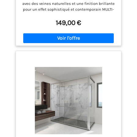
avec des veines naturelles et une finition brillante
pour un effet sophistiqué et contemporain MULTI-
USAGE: Parfait pour la cuisine, la salle de bains, le
salon ou comme mur d'accent décoratif pour une
149,00 €
touche de raffinement FACILITÉ D'ENTRETIEN:
Surface imperméable qui se nettoie facilement
avec un simple chiffon humide, idéale pour les
zones exposées à l'humidité INSTALLATION SIMPLE:
Pose directe sur le mur sans outils spéciaux
nécessaires, parfait pour les projets de rénovation
CARACTÉRISTIQUES TECHNIQUES: Panneau ultra-
mince de 3 mm d'épaisseur, léger mais robuste,
adapté à une utilisation quotidienne