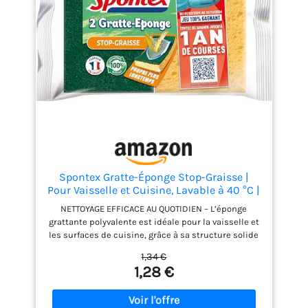
Spontex Gratte-Éponge Stop-Graisse |
Pour Vaisselle et Cuisine, Lavable à 40 °C |
Lot de 2
NETTOYAGE EFFICACE AU QUOTIDIEN – L’éponge
grattante polyvalente est idéale pour la vaisselle et
les surfaces de cuisine, grâce à sa structure solide
et récurante qui décolle les résidus et les saletés
1,34 €
sans effort après chaque repas ANTI-GRAISSE
1,28 €
DURABLE – La technologie Stop-Graisse évite
l’accumulation dans les fibres grattantes vertes,
pour une éponge qui reste plus propre et