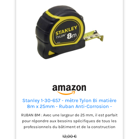
Stanley 1-30-657 - mètre Tylon Bi matière
8m x 25mm - Ruban Anti-Corrosion -
Boitier Bi-matière - Blocage du Ruban -
RUBAN 8M : Avec une largeur de 25 mm, il est parfait
Crochet 3 Rivets - Position du Zéro Réel -
pour répondre aux besoins spécifiques de tous les
Classe Ii - Crochet pour Ceinture
professionnels du bâtiment et de la construction
ERGONOMIQUE : Le mètre bi-matière dispose d’un
12,00 €
système de blocage pour prendre les mesures, le