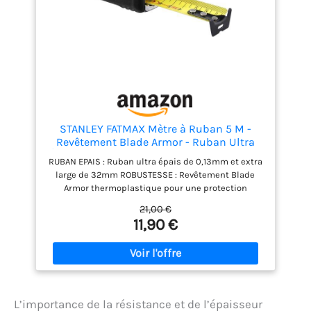
STANLEY FATMAX Mètre à Ruban 5 M -
Revêtement Blade Armor - Ruban Ultra
Épais - Plus Résistant - Revêtement Mylar
RUBAN EPAIS : Ruban ultra épais de 0,13mm et extra
Anti-Abrasion et Anti-Corrosion 0-33-720
large de 32mm ROBUSTESSE : Revêtement Blade
Armor thermoplastique pour une protection
optimale du ruban sur les 8 premiers centimètres
21,00 €
DURABILITE : Revêtement Mylar haute protection et
11,90 €
anti-abrasion sur la totalité du ruban: durée de vie
multipliée par 10 par rapport à un ruban
traditionnel SOLIDE : Crochet 3 rivets multiprises
avec système d'accroche par le haut, par le bas ou
par les côtés ROBUSTESSE ET ERGONOMIE : Boîtier
bimatière en ABS antichoc et élastomère souple
L’importance de la résistance et de l’épaisseur
pour une prise en main ferme et confortable