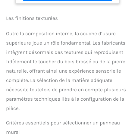
tout en conservant une décoration sobre et
intemporelle. RÉSISTANT & 100% ÉTANCHE - Grâce à
sa composition SPC (alliage de PVC et poudre de
Les finitions texturées
pierre), ce revêtement est imperméable, résistant
aux rayures et aux chocs, idéal pour les pièces
humides. INSTALLATION FACILE & ADAPTABILITÉ - Pose
Outre la composition interne, la couche d’usure
rapide sur mur ou ancien carrelage avec un
système de languettes emboîtables. Faciles à
supérieure joue un rôle fondamental. Les fabricants
découper, les dalles s'adaptent à tous vos projets.
intègrent désormais des textures qui reproduisent
FORMAT COMPACT & PRATIQUE - Avec ses dimensions
de 38,9 x 77,8 cm, chaque dalle est légère et facile à
fidèlement le toucher du bois brossé ou de la pierre
manipuler, parfaite pour les espaces réduits
naturelle, offrant ainsi une expérience sensorielle
comme les crédences et niches murales.
complète. La sélection de la matière adéquate
nécessite toutefois de prendre en compte plusieurs
paramètres techniques liés à la configuration de la
pièce.
Critères essentiels pour sélectionner un panneau
mural