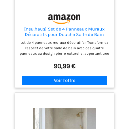
[neu.haus] Set de 4 Panneaux Muraux
Décoratifs pour Douche Salle de Bain
Toilettes Cuisine Salon Chambre
Lot de 4 panneaux muraux décoratifs : Transformez
Résistant aux UV Humidité Facile à Coller
l'aspect de votre salle de bain avec ces quatre
PVC 120 x 60 cm Marbre Blanc White
panneaux au design pierre naturelle, apportant une
Marble
touche moderne et intemporelle à votre espace.
Idéal pour les pièces humides : Parfaits pour la
90,99 €
salle de bain, la douche et les toilettes, ces
panneaux résistent à l'eau et aux UV, garantissant
durabilité et élégance même dans les
environnements humides. Utilisation polyvalente :
Ces panneaux peuvent être utilisés comme
protection contre les éclaboussures dans la
cuisine ou comme élément décoratif dans le salon,
la chambre ou le couloir, s'adaptant à divers styles
d'intérieur. Adaptabilité et installation facile : Les
panneaux peuvent être raccourcis à volonté pour
s'adapter à toutes les tailles de mur. L'installation