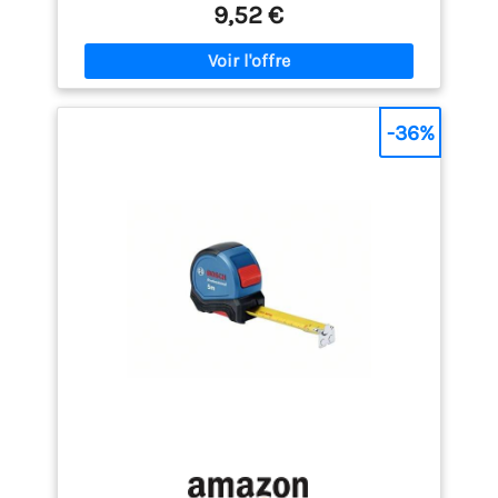
9,52 €
système peut être désactivé pour que le ruban
s’enroule aussitôt dans le boitier QUALITE
PROFESSIONNELLE : Le mètre ruban est recouvert
d'un revêtement de protection nylon antireflets, le
revêtement TYLON. Ce revêtement offre une
meilleure visibilité et préserve les graduations pour
-36%
une durée de vie 1,5 fois plus longue CONFORT
D'UTILISATION : Le boitier du mètre possède un
revêtement en caoutchouc antidérapant antichocs
qui offre une meilleure adhérence pour une prise
en main optimale lors des manipulations et une
meilleure résistance en cas de chute AGRAFE : Elle
permet de porter le mètre ruban à la ceinture pour
un encombrement minimum et vous libérer les
mains