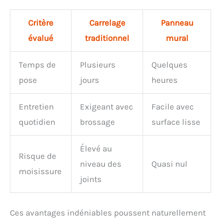
offrir la meilleure qualité pour un nettoyage efficace
sans que l'éponge ne s'abime. Nous sommes fiers
de garantir un fort taux de satisfaction
Critère
Carrelage
Panneau
évalué
traditionnel
mural
Temps de
Plusieurs
Quelques
pose
jours
heures
Entretien
Exigeant avec
Facile avec
quotidien
brossage
surface lisse
Élevé au
Risque de
niveau des
Quasi nul
moisissure
joints
Ces avantages indéniables poussent naturellement