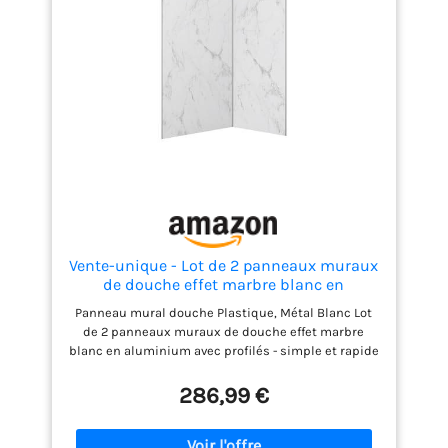
Vente-unique - Lot de 2 panneaux muraux
de douche effet marbre blanc en
aluminium avec profilés - L90 x L120 x
Panneau mural douche Plastique, Métal Blanc Lot
H210 cm - ENEKO
de 2 panneaux muraux de douche effet marbre
blanc en aluminium avec profilés - simple et rapide
d'installation L90 x L120 x H210 cm - hydrofuge,
imputrescible et découpable - naturel clair - sans
286,99 €
travaux - ENEKO Anti-rayure Installation simple,
rapide et sans travaux, Facilement découpable et
perçable, Hydrofuge et Imputrescible Ce produit est