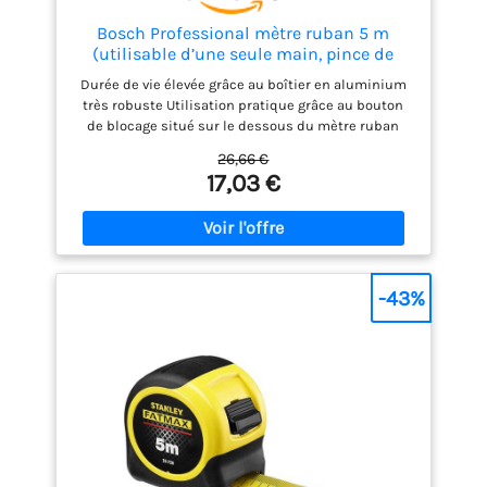
Bosch Professional mètre ruban 5 m
(utilisable d’une seule main, pince de
ceinture, crochet aimanté, 2 boutons
Durée de vie élevée grâce au boîtier en aluminium
d’arrêt, ruban 27 mm en acier revêtu de
très robuste Utilisation pratique grâce au bouton
nylon, avec blister) - Set Amazon
de blocage situé sur le dessous du mètre ruban
Exclusive
Mesure facile de longues distances grâce au
26,66 €
puissant crochet aimanté adhérant aux surfaces
17,03 €
métalliques Mètre ruban de 5 m : grande durabilité
et boîtier robuste pour un usage professionnel Livré
avec : 1 mètre ruban (5 m), blister - Amazon
Exclusive
-43%