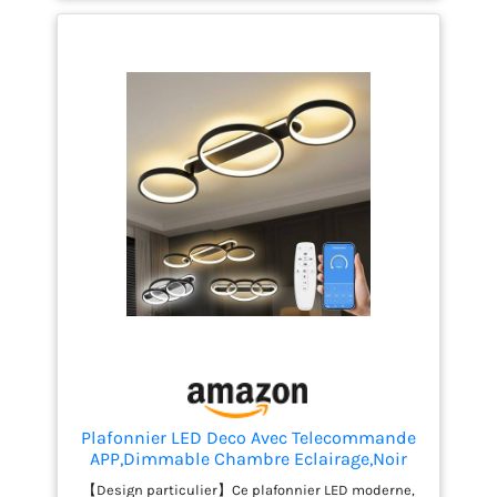
lumière douce et diffuse pour créer un effet
d'ombre et de lumière délicat Dimensions du
applique murale chambre: Dimensions (L * P * H):
28.5 * 16.5 * 7 cm / 11.22 * 6.5 * 2.76 pouces. Puissance:
13 W. Température de couleur: 6500 K Lumière
Blanche Froide. Voltage: 220 V. Matériau: métal,
acrylique Qualité supérieure : le corps en fer des
appliques murales LED modernes est durable,
résistant à la rouille et à l'oxydation ; le revêtement
noir sable mat est résistant aux rayures. Les abat-
jours en acrylique incassable gardent la lumière
claire même après une utilisation prolongée Facile
à installer : l'lampe murale interieur noire pour
chambre à coucher a une structure simple, est
livrée avec des accessoires d'installation et un
manuel d'utilisation détaillé. Il suffit de connecter
correctement les câbles et d'installer l'applique
murale sur le mur. Même les amateurs de bricolage
peuvent l'installer facilement
Plafonnier LED Deco Avec Telecommande
APP,Dimmable Chambre Eclairage,Noir
【Design particulier】Ce plafonnier LED moderne,