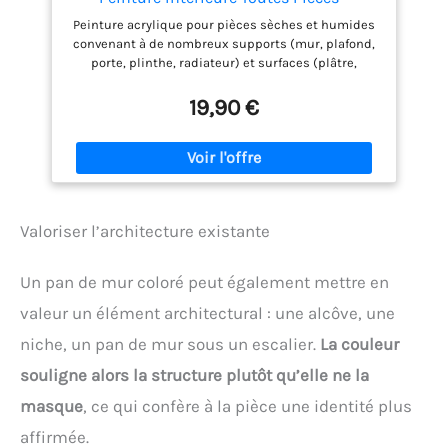
Peinture Mur et Plafond, Porte et Plinthe -
Peinture acrylique pour pièces sèches et humides
Couleur : Le Blanc - 0,5 L
convenant à de nombreux supports (mur, plafond,
porte, plinthe, radiateur) et surfaces (plâtre,
ciment, bois, papier peint, toile, fibre de verre)
S’applique directement sans sous-couche ni
19,90 €
dilution préalable, Haut pouvoir couvrant en 2
couches seulement, Application au rouleau ou au
pinceau, Association idéale avec : Le Noir Séchage
rapide : sec au toucher en 1 h et recouvrable en 6 h,
Entretien très facile en un coup d’éponge
Rendement : environ 10 m²/L (2,5 L = environ 25 m²),
Valoriser l’architecture existante
Nettoyage des outils à l’eau claire, Peinture sans
odeur désagréable Contenu : 1 x Peinture Dulux
Valentine Si Simple, Couleur : Le Blanc, Aspect :
Un pan de mur coloré peut également mettre en
Satin, Quantité : 0,5 L
valeur un élément architectural : une alcôve, une
niche, un pan de mur sous un escalier.
La couleur
souligne alors la structure plutôt qu’elle ne la
masque
, ce qui confère à la pièce une identité plus
affirmée.