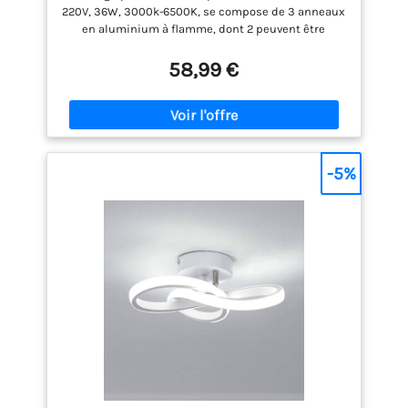
220V, 36W, 3000k-6500K, se compose de 3 anneaux
en aluminium à flamme, dont 2 peuvent être
ajustés à 350 degrés pour former la forme que vous
souhaitez. Le plafonnier peut atteindre une
58,99 €
longueur maximale de 78 cm, la bande LED est fixée
sur la partie inférieure du plafonnier pour éclairer
et décorer parfaitement la pièce ! 【Fonction
dimmable et mémoire】La lampe de salon
dimmable avec télécommande vous permet de
contrôler la luminosité (10%-100%) lumens, et vous
-5%
pouvez également choisir la température de
couleur 3000K-6500K (chaud, blanc, neutre). Le
lampe de salon LED avec fonction mémoire
mémorise la température de couleur et la
luminosité avant de s'éteindre. Le plafonnier
dispose également d'un mode veille avec une
luminosité minimale et d'un mode heure pour une
ambiance lumineuse agréable 【Trois méthodes de
contrôle】Le Lustre salon LED d'intérieur graduable
peut être contrôlé par un interrupteur mural (non
inclus), une télécommande (incluse) ou une
application pour téléphone portable. La
télécommande et l'APP mobile peuvent toutes deux