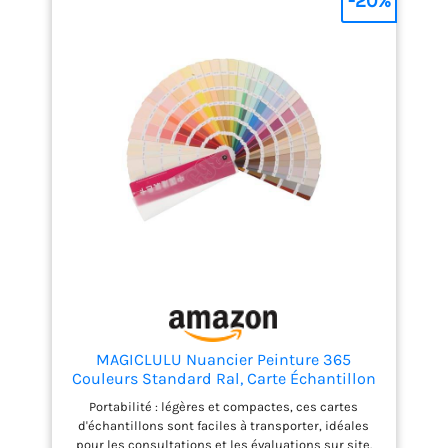
-20%
sur votre mur ou sur un carton un échantillon de
peinture pour tester une couleur avant de peindre
[SANS SOUS COUCHES] La peinture Si Simple
comprend une sous-couche intégrée à sa formule,
donc pas besoin de sous couche en plus de votre
peinture Si Simple [FACILE D’UTILISATION] La gamme
Si Simple a été pensée pour être accessible à tous
et facile d’utilisation. Si Simple est une peinture
lavable, lessivable et multisupport. Si Simple vous
propose des associations de couleurs pour faciliter
vos projets peintures [TEMPS DE SECHAGE] Après
application du testeur de couleur, attendre 1h pour
être sec au toucher
MAGICLULU Nuancier Peinture 365
Couleurs Standard Ral, Carte Échantillon
Couleur en Carton 1 Pièce, Palette
Portabilité : légères et compactes, ces cartes
Multicolore pour Rénovation, Décoration
d'échantillons sont faciles à transporter, idéales
Intérieure et Choix Précis des Teintes
pour les consultations et les évaluations sur site.