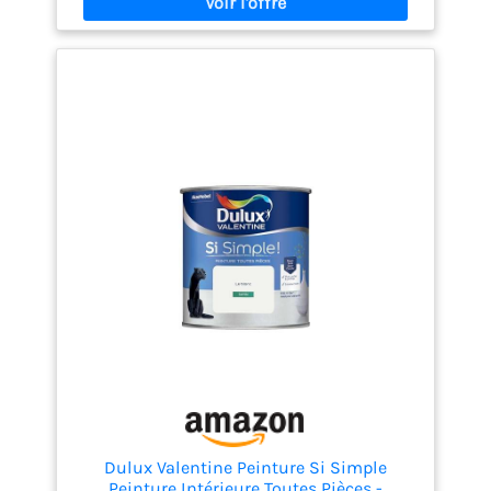
un rendu lisse sur murs intérieurs, plafonds ou
surfaces en enduit. Les rouleaux assurent une
couverture efficace, même dans les coins difficiles.
Parfait pour les travaux de rénovation ou décoration
intérieure.
Outils ergonomiques pour un confort
optimal Manche léger et confortable pour une prise
en main facile. Convient pour long usage sans
fatigue. Idéal pour peindre les murs, angles, crépis
ou plafonds. Fournitures pratiques pour travaux
domestiques ou chantier de maçonnerie.
Plateau à peinture pratique et sans gâchis Bac à
peinture réduit les éclaboussures et assure une
application uniforme. Parfait pour peinture murale,
intérieure ou extérieure. Nettoyage rapide après
usage. Idéal pour application de sous-couche,
glycéro ou acrylique.
Set multifonction pour
tous vos projets Ensemble complet : accessoires –
tout en un. Utilisable avec peinture intérieure,
chaux, sous-couche ou décoratif. Adapté aux
particuliers comme aux professionnels. Idéal pour
récurer, peindre ou rénover sans effort.
Dulux Valentine Peinture Si Simple
Peinture Intérieure Toutes Pièces -