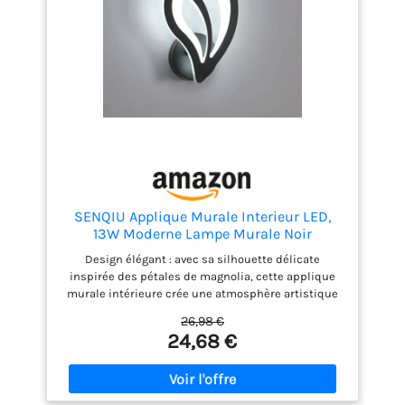
SENQIU Applique Murale Interieur LED,
13W Moderne Lampe Murale Noir
Design élégant : avec sa silhouette délicate
inspirée des pétales de magnolia, cette applique
murale intérieure crée une atmosphère artistique
dans votre espace, parfaite pour un intérieur
26,98 €
minimaliste ou scandinave Source lumineuse LED :
24,68 €
l'applique murale led de 13 W offre un rendement
lumineux élevé de 1462 LM, illuminant votre pièce
d'une lumière naturelle claire de 6500 K. Le cadre
en fer forgé noir sable texturé contraste avec la