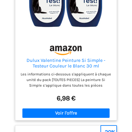
Dulux Valentine Peinture Si Simple -
Testeur Couleur le Blanc 30 ml
Les informations ci-dessous s'appliquent à chaque
unité du pack [TOUTES PIECES] La peinture Si
Simple s’applique dans toutes les pièces
intérieures de votre maison et sur de nombreux
supports. Pièces : Cuisine, chambre, salle de bain,
6,98 €
salle à manger. Supports : Portes, murs, plinthes,
encadrements de fenêtres. Surfaces : Plâtre,
Ciment, Vieilles peintures, Bois, Enduit, Papier
peint, Toile, Fibre de verre [ROULEAU D'APPLICATION]
Grâce à son petit rouleur d'application, le testeur de
peinture Si Simple permet d'appliquer facilement