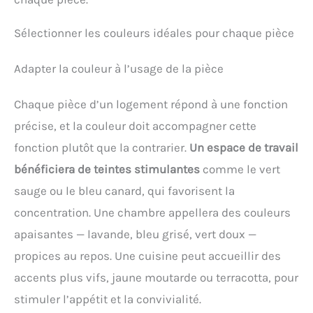
épais de qualité supérieure avec un processus de
peinture, résistant à la rouille, robuste et ne se
Sélectionner les couleurs idéales pour chaque pièce
décolorant pas facilement. La surface lisse et plane
de l’abat-jour acrylique est facile à nettoyer.
【Facile à Installer】: Aucun assemblage n’est
Adapter la couleur à l’usage de la pièce
requis. Il suffit de connecter le bon câble et de le
fixer au plafond. (Si le câblage est inversé, cela
Chaque pièce d’un logement répond à une fonction
conduira à la situation où la lumière ne peut pas
être complètement éteinte ou il y a une faible
précise, et la couleur doit accompagner cette
lumière brillante après avoir éteint l’interrupteur.)
Pour connaître les étapes d’installation, veuillez
fonction plutôt que la contrarier.
Un espace de travail
consulter la page de détails du produit.
bénéficiera de teintes stimulantes
comme le vert
Certification CE, plus de sécurité.
sauge ou le bleu canard, qui favorisent la
concentration. Une chambre appellera des couleurs
apaisantes — lavande, bleu grisé, vert doux —
propices au repos. Une cuisine peut accueillir des
accents plus vifs, jaune moutarde ou terracotta, pour
stimuler l’appétit et la convivialité.