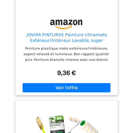
JOVIRA PINTURAS Peinture Ultramate
Extérieur/Intérieur Lavable, super
couvrant, blanc. (750 Millilitres, Blanc)
Peinture plastique mate extérieure/intérieure,
aspect velouté et lumineux. Bon rapport qualité-
prix. Peinture blanche intense avec une bonne
couverture, lavabilité et respirabilité. Recommandé
pour les travaux de peinture intérieure. Il est facile
9,36 €
à appliquer sur les murs et les plafonds. Dilution et
nettoyage Eau Rendement 7-9m2/L selon la surface
Séchage 1h Repeintures 4h Utilisation
Intérieur/extérieur Application Pinceau, rouleau,
pistolet Lavable Respirant à la vapeur d eau Blanc
lumineux Bon pouvoir couvrant Ne jaunit pas Peut
être utilisé comme base et finition 1. Diluer avec de l
eau à 5% et bien mélanger le produit avant
utilisation. Pour les surfaces très poreuses, diluer
la première couche à 20%. 2. éliminer l'ancienne
peinture et la mauvaise adhérence de la surface à