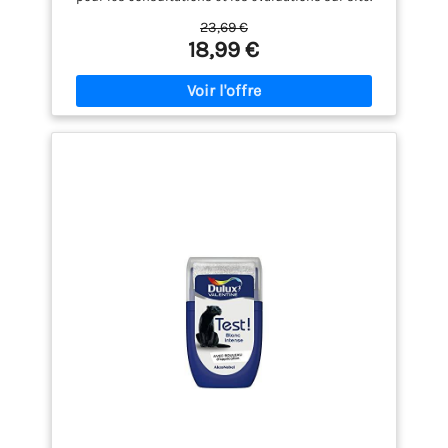
carte carrée de couleur, carte multicolore Cartes
23,69 €
d'échantillons de peinture : adaptées à diverses
18,99 €
applications telles que la peinture de sols, la
peinture de quincaillerie, etc. cartes d'échantillons
de peinture standard, papier cartonné coloré
Conception portable et facile à utiliser : ce jeu de
cartes d’échantillons de couleurs est pratique à
transporter et à utiliser dans différents contextes.
cartes de couleurs, échantillons de peinture
Matériau fiable : fabriquées à partir d’une
combinaison de plastique et de papier, ces cartes
conservent une représentation fidèle des couleurs
pour des résultats fiables à chaque utilisation.
nuanciers de peinture, échantillons de peinture
Pratiques et portables : légères et faciles à
transporter, ces nuanciers de peinture sont
parfaits pour une utilisation , ce qui les rend idéaux
pour les professionnels et les amateurs