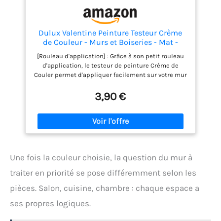
Dulux Valentine Peinture Testeur Crème
de Couleur - Murs et Boiseries - Mat -
Couleur Blanc Intense 30 ml
[Rouleau d'application] : Grâce à son petit rouleau
d'application, le testeur de peinture Crème de
Couler permet d'appliquer facilement sur votre mur
ou sur un carton un échantillon de peinture pour
tester une couleur avant de peindre [Toutes Pieces]
3,90 €
La peinture Crème de Couleur s’applique dans
toutes les pièces intérieures de votre maison et sur
de nombreux supports.Pièces : Cuisine, chambre,
salle de bain, salle à manger.Supports : Portes,
murs, plinthes, encadrements de fenêtres.Surfaces
: Plâtre, Ciment, Vieilles peintures, Bois, Enduit,
Une fois la couleur choisie, la question du mur à
Papier peint, Toile, Fibre de verre [Facile
d'utilisation] La gamme Si Simple a été pensée pour
traiter en priorité se pose différemment selon les
être accessible à tous et facile d’utilisation. Si
pièces. Salon, cuisine, chambre : chaque espace a
Simple est une peinture lavable, lessivable et
multisupport. [Temps de Sechage] Après
ses propres logiques.
application du testeur de couleur, attendre 1h pour
être sec au toucher