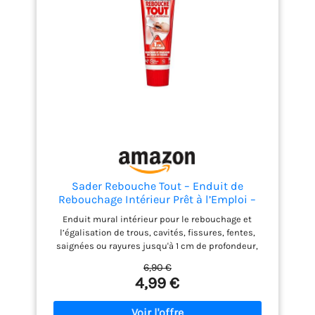
Sader Rebouche Tout – Enduit de
Rebouchage Intérieur Prêt à l’Emploi –
Tous Supports – Rebouchage et
Enduit mural intérieur pour le rebouchage et
Égalisation de Trous et Fissures Jusqu’à 1
l’égalisation de trous, cavités, fissures, fentes,
cm – Joint Plaque de Plâtre – 1 Tube 330 g
saignées ou rayures jusqu'à 1 cm de profondeur,
ainsi que le dégrossissage et le jointement de
6,90 €
plaques de plâtre Rebouche trou pour tous
4,99 €
supports intérieurs : plâtre, plaques de plâtre
cartonnées, mortier, béton, béton cellulaire,
parpaing, ciment, brique et sur supports bruts ou