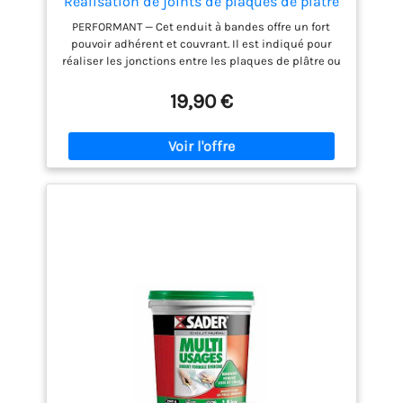
Réalisation de joints de plaques de plâtre
- Maçonnerie intérieure - Haute adhérence
PERFORMANT — Cet enduit à bandes offre un fort
- Prise rapide - 5kg
pouvoir adhérent et couvrant. Il est indiqué pour
réaliser les jonctions entre les plaques de plâtre ou
avec les ouvrages de maçonnerie adjacents. FACILE
À TRAVAILLER — Cet enduit pour bande à joint est
19,90 €
facile à appliquer et à poncer. Il est
particulièrement recommandé pour réaliser les
jonctions entre plaques de doublage à bords
amincis (BA). FINITION IMPECCABLE — Le produit
vous garantit des jonctions lisses entre les
plaques, avec une finition impeccable. Après
application et ponçage de l’enduit, la bande à joint
est invisible. GAIN DE TEMPS — Cet enduit pour
bande à joint offre une prise et un séchage rapides.
Votre chantier ne sera pas immobilisé, et vous
pourrez poursuivre sans délai vos travaux de
maçonnerie intérieure. PRATIQUE — Une fois gâché
avec de l’eau, cet enduit pour réalisation de joints
entre les plaques de plâtre reste utilisable pendant
2 à 3 h. Cela vous laisse le temps de l’appliquer
avec soin.