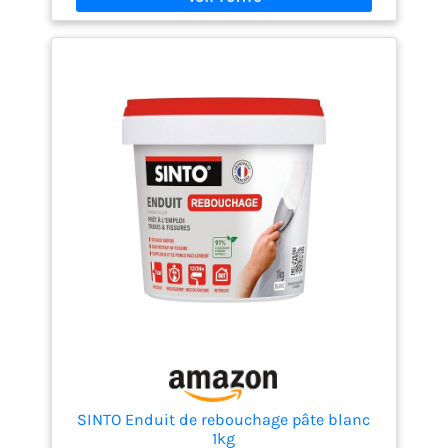
peints (glycéro, laque : ponçage obligatoire)
Excellente dureté et résultat sans retrait ni fissures
au séchage, Facile à appliquer avec un couteau de
peintre et à lisser avec un couteau à enduire
(ustensiles non fournis) Temps de séchage : 3
heures environ, Température de mise en oeuvre : de
+5°C à +30°C (ne pas utiliser pour des application
extérieures), Certifié A+ pour l’émission dans l’air
intérieur Contenu de la livraison : 1 x Tube Rebouche
Tout Sader, Taille : 330 g, Code : 30110802
SINTO Enduit de rebouchage pâte blanc
1kg