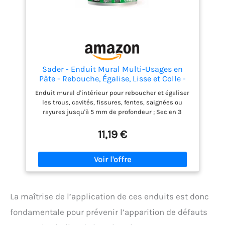
Sader - Enduit Mural Multi-Usages en
Pâte - Rebouche, Égalise, Lisse et Colle -
Intérieur/Extérieur - Spéciales Pièces
Enduit mural d'intérieur pour reboucher et égaliser
Humides - Tous Supports - 1 Pot 1,5 kg,
les trous, cavités, fissures, fentes, saignées ou
Blanc
rayures jusqu'à 5 mm de profondeur ; Sec en 3
heures Permet également de réaliser des lissages
pelliculaires des murs et plafonds jusqu'à 1 mm
11,19 €
ainsi que des lissages de finition Colle en un seul
geste les plaques de plâtre ou faïence, cloisons,
carrelage (20 cm x 20 cm maximum sur des petites
surfaces uniquement) Tous supports bruts ou
peints : plâtre et plaques de plâtre cartonnées,
mortier, béton, ciment, bois , brique et carreaux de
La maîtrise de l’application de ces enduits est donc
faïence (glycéro, laque : ponçage obligatoire)
Contenu de la livraison : 1 x Pot d'Enduit Mural
fondamentale pour prévenir l’apparition de défauts
Multi-Usages en Pâte Spécial Pièces Humides