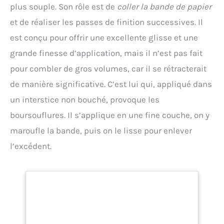
extérieures), Certifié A+ pour l’émission dans l’air
plus souple. Son rôle est de
coller la bande de papier
intérieur Contenu de la livraison : 1 x Pot Rebouche
et de réaliser les passes de finition successives. Il
Tout Sader, Taille : 500g, Code : 30110805
est conçu pour offrir une excellente glisse et une
grande finesse d’application, mais il n’est pas fait
pour combler de gros volumes, car il se rétracterait
de manière significative. C’est lui qui, appliqué dans
un interstice non bouché, provoque les
boursouflures. Il s’applique en une fine couche, on y
maroufle la bande, puis on le lisse pour enlever
l’excédent.