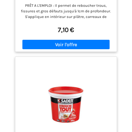
PRÊT A L'EMPLOI : Il permet de reboucher trous,
fissures et gros défauts jusqu'à 1cm de profondeur.
S'applique en intérieur sur plâtre, carreaux de
plâtre, béton, ciment, rique, pierre, ancien fond
peint, bois.. PRÊT-A-L'EMPLOI ET COMPOSE A PLUS DE
7,10 €
97% D'INGREDIENTS D'ORIGINE NATURELLE : Ii est prêt
à l'emploi pour une utilisation simple et pratique.
Sa formule est composée à 97% d'ingrédients
naturelle. POLYVALENT, ECONOMIQUE : Cet enduit
convient à de nombreuses surfaces. Sa finition
blanc universel facilite la mise en peinture. Il est
économique grâce à son grand format de 5kg en
sceau pour un rendement supérieur. MODE
D'EMPLOI: ouvrez la fissure et dépoussiérer.
Rebouchez abondamment. Lissez en croisant les
passes. Poncez à sec. Pour les fissures, rebouchez
en garnissant perpendiculairement au sens de la
fissure. Lissez dans le sens de la fissure à force
constante. SINTO : 75 ANS D’EXPERTISE AU SERVICE
DE LA QUALITÉ. Référence des professionnels, Sinto
propose des solutions expertes pour rénover et
réparer tous types de supports et matériaux.