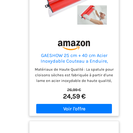
le bois, le plâtre parisien, la maçonnerie et
le papier peint gratté pour créer cette
surface lisse. Enlever la peinture de la
brique, du bois, de la pierre, des murs
intérieurs, etc. 【Facile à ranger】 Trou de
suspension dans la poignée du grattoir
peinture pour un rangement facile et une
utilisation facile. Contactez-nous si vous
rencontrez des problèmes avec nos spatules
de grattage.
GAESHOW 25 cm + 40 cm Acier
Inoxydable Couteau a Enduire,
Spatule Enduit Set, Lame
Matériaux de Haute Qualité : La spatule pour
D'écrémage, pour Construction de
cloisons sèches est fabriquée à partir d'une
Cloisons Sèches et Décoration
lame en acier inoxydable de haute qualité,
Murale
résistante à la rouille et à la corrosion, ultra-
26,99 €
résistante à l'usure, garantissant la
24,59 €
durabilité du raclage des cloisons sèches
Ensemble de Spatules Professionnelles :
Ensemble d'outils pour cloisons sèches
comprend des lames en acier inoxydable de
0,35 mm d'épaisseur de 25 cm et 40 cm. La
spatule de 25 cm est spécialement conçue
pour le traitement des angles et les travaux