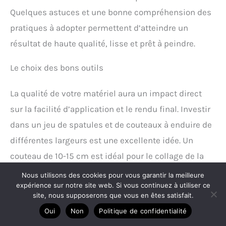
Quelques astuces et une bonne compréhension des
pratiques à adopter permettent d’atteindre un
résultat de haute qualité, lisse et prêt à peindre.
Le choix des bons outils
La qualité de votre matériel aura un impact direct
sur la facilité d’application et le rendu final. Investir
dans un jeu de spatules et de couteaux à enduire de
différentes largeurs est une excellente idée. Un
couteau de 10-15 cm est idéal pour le collage de la
bande, tandis que des couteaux plus larges (20-25
Nous utilisons des cookies pour vous garantir la meilleure
expérience sur notre site web. Si vous continuez à utiliser ce
cm) seront parfaits pour les passes de finition,
site, nous supposerons que vous en êtes satisfait.
permettant de lisser l’enduit sur une plus grande
Oui
Non
Politique de confidentialité
surface et d’atténuer les surépaisseurs. Assurez-