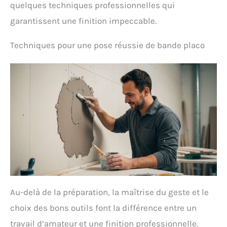
quelques techniques professionnelles qui
Utilisable du gros œuvre à la finition.
【Application polyvalente】nos outils de
garantissent une finition impeccable.
finition pour cloisons sèches sont
polyvalents et adaptés à diverses
Techniques pour une pose réussie de bande placo
applications de cloisons sèches, de plâtre et
de composés, ce qui les rend nécessaires
aussi bien aux professionnels qu'aux
passionnés.
Au-delà de la préparation, la maîtrise du geste et le
choix des bons outils font la différence entre un
travail d’amateur et une finition professionnelle.