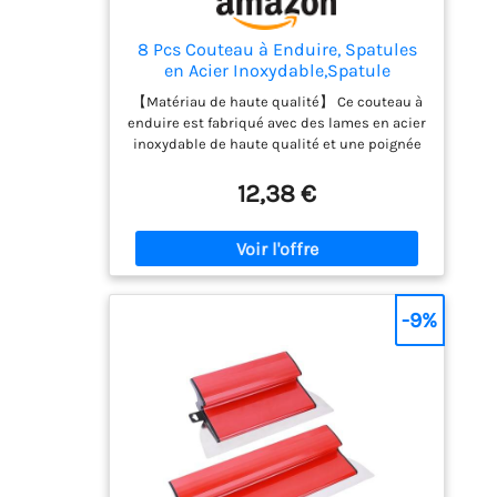
8 Pcs Couteau à Enduire, Spatules
en Acier Inoxydable,Spatule
Bricolage
【Matériau de haute qualité】 Ce couteau à
enduire est fabriqué avec des lames en acier
inoxydable de haute qualité et une poignée
en plastique, qui est durable et solide,
flexible et solide, et peut être utilisé pour
12,38 €
une durée de vie plus longue. 【Poignée
confortable】 Ces spatules mastic sont
conçues avec une poignée en plastique
confortable et souple. Guides des doigts à
l'avant et à l'arrière pour une utilisation
facile. Le travail sur des surfaces inclinées
-9%
peut être effectué rapidement. 【8 tailles
pour différents usages】 Ce set de couteau
enduit contient 8 spatules à mastic. Cet
ensemble propose 8 tailles différentes pour
différents besoins, assez pour votre usage
quotidien. 【Utilisation largement
répandue】 La spatule peinture peut
remplir les trous, les fissures de sable dans