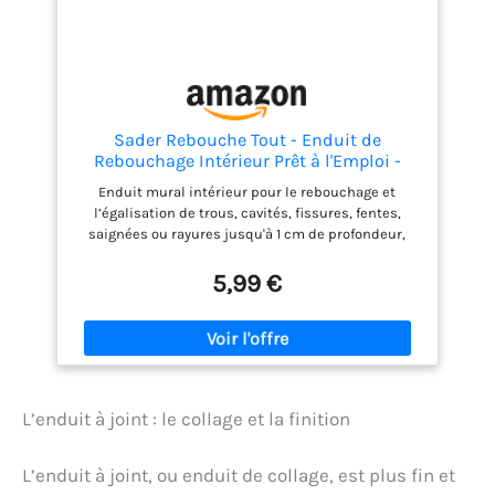
Sader Rebouche Tout - Enduit de
Rebouchage Intérieur Prêt à l'Emploi -
Tous Supports - Rebouchage et
Enduit mural intérieur pour le rebouchage et
Égalisation de Trous et Fissures Jusqu'à 1
l’égalisation de trous, cavités, fissures, fentes,
cm - Joint Plaque de Plâtre - Pot de 500g
saignées ou rayures jusqu'à 1 cm de profondeur,
ainsi que le dégrossissage et le jointement de
plaques de plâtre Rebouche trou pour tous
5,99 €
supports intérieurs : plâtre, plaques de plâtre
cartonnées, mortier, béton, béton cellulaire,
parpaing, ciment, brique et sur supports bruts ou
peints (glycéro, laque : ponçage obligatoire)
Excellente dureté et résultat sans retrait ni fissures
au séchage, Facile à appliquer avec un couteau de
L’enduit à joint : le collage et la finition
peintre et à lisser avec un couteau à enduire
(ustensiles non fournis) Temps de séchage : 3
heures environ, Température de mise en oeuvre : de
L’enduit à joint, ou enduit de collage, est plus fin et
+5°C à +30°C (ne pas utiliser pour des application