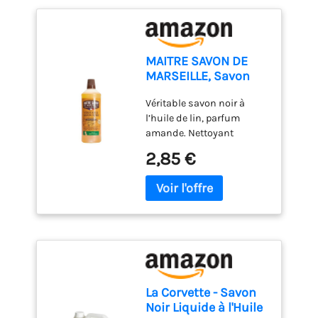
MAITRE SAVON DE
MARSEILLE, Savon
Noir Liquide a l'huile
Véritable savon noir à
Lin - 1l
l’huile de lin, parfum
amande. Nettoyant
traditionnel sans colorant,
2,85 €
à base d’huiles
exclusivement d’origine
végétale. Nourrit et protège
les sols, tomettes et terres
cuites. Pur ou dilué, il
convient également pour
le nettoyage des murs,
sanitaires, cuisinières,
céramiques 99,4 % des
La Corvette - Savon
ingrédients sont d'origine
Noir Liquide à l'Huile
naturelle Produit multi-