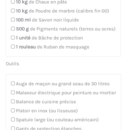
10
kg
de Chaux en pâte
10
kg
de Poudre de marbre (calibre fin 00)
100
ml
de Savon noir liquide
500
g
de Pigments naturels (terres ou ocres)
1
unité
de Bâche de protection
1
rouleau
de Ruban de masquage
Outils
Auge de maçon ou grand seau de 30 litres
Malaxeur électrique pour peinture ou mortier
Balance de cuisine précise
Platoir en inox (ou lisseuse)
Spatule large (ou couteau américain)
Gants de protection étanches