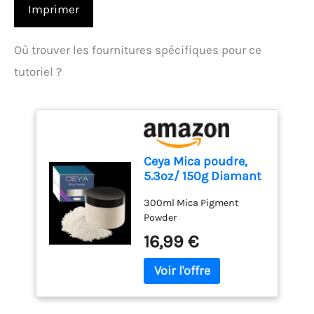
Imprimer
Où trouver les fournitures spécifiques pour ce
tutoriel ?
Ceya Mica poudre,
5.3oz/ 150g Diamant
Blanc nacré Pigment
300ml Mica Pigment
poudre
Powder
16,99 €