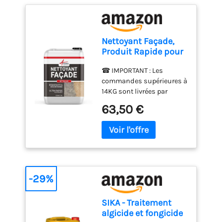
Nettoyant Façade,
Produit Rapide pour
Crépi et Enduit -
☎ IMPORTANT : Les
NET'FACADE 20 L
commandes supérieures à
14KG sont livrées par
transporteur spécifique,
63,50 €
qui vous contactera par
SMS pour confirmer une
date de livraison. Un
mobile valide est
obligatoire.
NETTOYANT
FACADE RAPIDE ET
PUISSANT : Nettoyant
-29%
spécial façade à action
ultra rapide. Nettoie,
SIKA - Traitement
désincruste et
algicide et fongicide
décontamine. Application