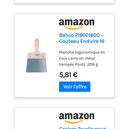
est empilable.
façades. Lavable et
réutilisable, entretien
facile pour une durée de
vie prolongée.
Bahco 219001600 -
Couteau Enduire 16
Cm
Manche ergonomique en
bois Lame en métal
trempée Poids: 208 g
Couteau à enduire 160mm
5,81 €