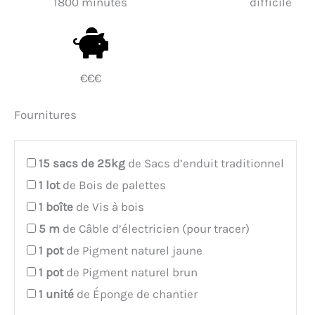
1800 minutes
difficile
€€€
Fournitures
15
sacs de 25kg
de Sacs d’enduit traditionnel
1
lot
de Bois de palettes
1
boîte
de Vis à bois
5
m
de Câble d’électricien (pour tracer)
1
pot
de Pigment naturel jaune
1
pot
de Pigment naturel brun
1
unité
de Éponge de chantier