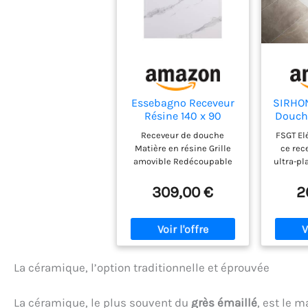
Essebagno Receveur
SIRHON
Résine 140 x 90
Douch
Façon Ardoise
Receveur de douche
FSGT El
Marbre Blanc
Re
Matière en résine Grille
ce rec
Ant
amovible Redécoupable
ultra-pl
Résin
Garantie de 5 ans
de 2,5 c
Bond
Rectangulaire 140 x 90 cm
imitant 
309,00 €
2
s'intè
dans to
bains. C
fabriqu
qui est 
à l'usu
La céramique, l’option traditionnelle et éprouvée
corrosi
et ét
La céramique, le plus souvent du
grès émaillé
, est le 
nettoyer