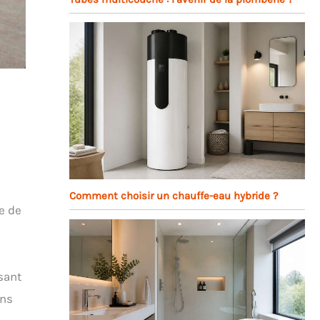
Comment choisir un chauffe-eau hybride ?
le de
sant
ins