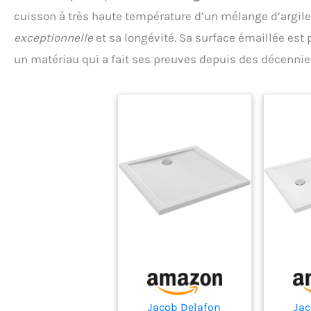
rece
cuisson à très haute température d’un mélange d’argile
augme
exceptionnelle
et sa longévité. Sa surface émaillée est 
entre
l'éva
un matériau qui a fait ses preuves depuis des décennies,
permet
de 
fac
provoqu
Le tuya
inclus 
Le rec
peut êt
sol o
Jacob Delafon
Jac