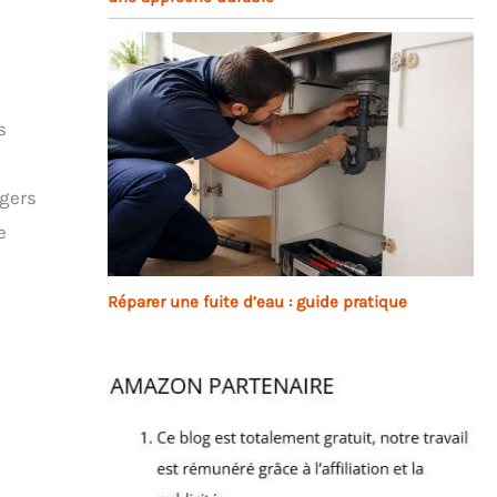
s
égers
e
Réparer une fuite d’eau : guide pratique