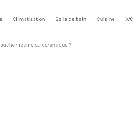
e
Climatisation
Salle de bain
Cuisine
WC
ouche : résine ou céramique ?