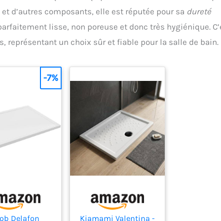
veur de douche
de douche recoupable,
 et d’autres composants, elle est réputée pour sa
dureté
nte la distance
Effet pierre moderne Ce
parfaitement lisse, non poreuse et donc très hygiénique. C’
 le couvercle et
produit est pensé pour
cuation, ce qui
apporter satisfaction
 représentant un choix sûr et fiable pour la salle de bain.
 à l'eau courante
grâce à son excellent
s'écouler plus
rapport qualité-prix, à un
ilement sans
service fiable et à une
er d'obstruction.
livraison rapide.
-7%
u d'évacuation est
dans l'emballage.
eveur de douche
re installé sur le
u au ras du sol.
ob Delafon
Kiamami Valentina -