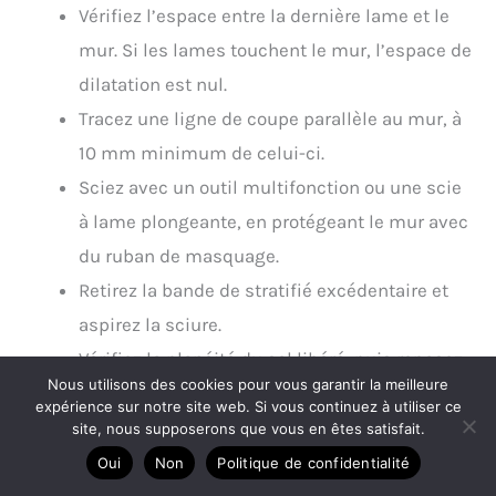
Vérifiez l’espace entre la dernière lame et le
mur. Si les lames touchent le mur, l’espace de
dilatation est nul.
Tracez une ligne de coupe parallèle au mur, à
10 mm minimum de celui-ci.
Sciez avec un outil multifonction ou une scie
à lame plongeante, en protégeant le mur avec
du ruban de masquage.
Retirez la bande de stratifié excédentaire et
aspirez la sciure.
Vérifiez la planéité du sol libéré, puis reposez
Nous utilisons des cookies pour vous garantir la meilleure
la plinthe.
expérience sur notre site web. Si vous continuez à utiliser ce
site, nous supposerons que vous en êtes satisfait.
Un cas concret : dans un salon plein sud, une bosse
Oui
Non
Politique de confidentialité
est apparue en plein milieu de la pièce en août, sans