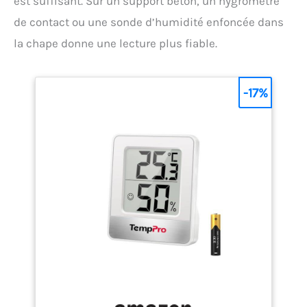
est suffisant. Sur un support béton, un hygromètre
KNKA est compact et portable, avec une surface
de contact ou une sonde d’humidité enfoncée dans
inférieure à celle d'un papier A4. Déshumidificateur
électrique équipé de roues pivotantes amovibles à
la chape donne une lecture plus fiable.
360°, il peut être utilisé de manière flexible dans
des zones de moins de 60 m³ (25 m²), comme les
caves, les salles de bains, les chambres et les
garages. La poignée de transport intégrée permet de
-17%
le soulever à une main pour monter les escaliers
sans effort, combinée avec des prises
antidérapantes pour un maintien sûr. Le tapis
antidérapant empêche le glissement accidentel du
déshumidificateur. Fonction de stockage pour la vie
quotidienne - Le déshumidificateur KNKA dispose
d'une minuterie de 24H qui garantit un
environnement sec à votre retour. Grâce à la
fonction de mémoire automatique, il se souvient de
l'humidité et de la vitesse du ventilateur réglées
avant de l'éteindre et continue le fonctionnement
selon vos préférences. Le déshumidificateur est
équipé d'une prise de courant et d'un rangement
intégré pour le câble, ce qui permet de le ranger
rapidement et soigneusement lors du
déplacement. Cela permet de garder votre maison