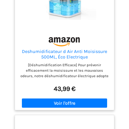
Deshumidificateur d Air Anti Moisissure
500ML, Éco Electrique
Déshumidificateurs Maison Compact,
[Déshumidification Efficace] Pour prévenir
Silencieux et Efficace avec Arrêt
efficacement la moisissure et les mauvaises
Automatique pour Petits Espaces,
odeurs, notre déshumidificateur électrique adopte
Chambre, Salle de Bain, Placard
une technologie avancée de condensation à semi-
conducteur, offrant une performance de
43,99 €
déshumidification nettement supérieure. Capable
d’absorber jusqu’à 300 ml d’humidité par jour dans
un environnement clos à 30°C et 80% d’humidité
relative, il assainit votre espace en profondeur et
crée un environnement plus sec, plus confortable
et plus sain pour vous et votre famille. [Sécurité
Intégrée] Déshumidificateur d'air anti-moisissure