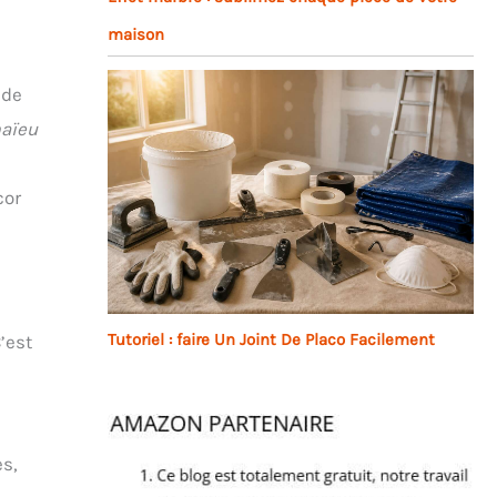
maison
 de
aïeu
cor
Tutoriel : faire Un Joint De Placo Facilement
’est
es,