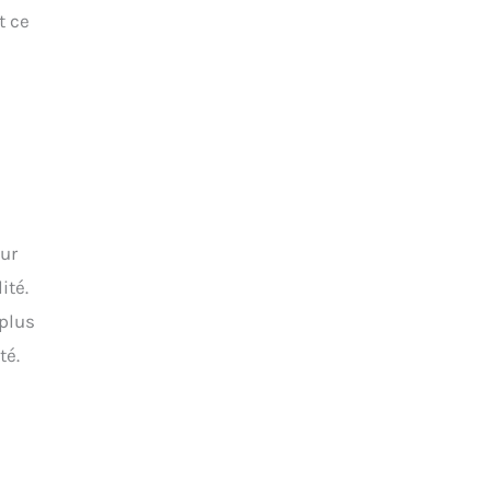
t ce
our
ité.
 plus
té.