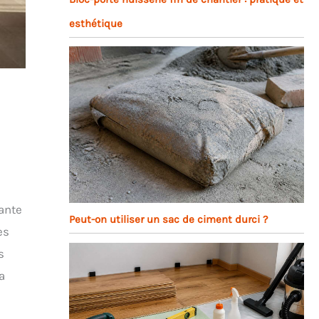
esthétique
ante
Peut-on utiliser un sac de ciment durci ?
es
s
a