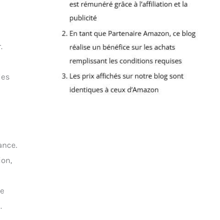
.
les
ance.
ion,
ce
.