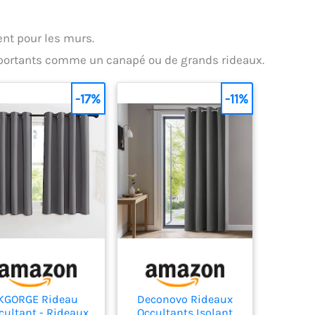
nt pour les murs.
ortants comme un canapé ou de grands rideaux.
-17%
-11%
KGORGE Rideau
Deconovo Rideaux
cultant - Rideaux
Occultants Isolant