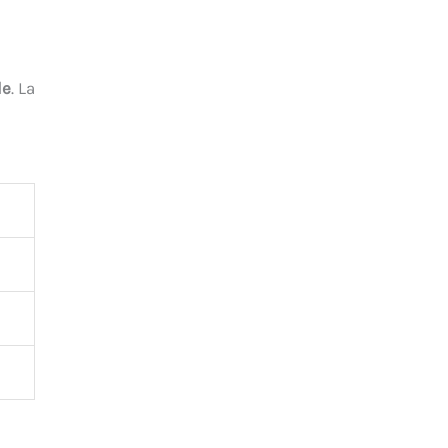
le
. La