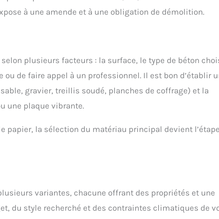
CONCEPTION
xpose à une amende et à une obligation de démolition.
ERGONOMIQUE : Boîtier
robuste conçu pour les
conditions de chantier
difficiles avec des zones
de préhension
elon plusieurs facteurs : la surface, le type de béton chois
ergonomiques pour une
manipulation confortable
 ou de faire appel à un professionnel. Il est bon d’établir 
et contrôlée. RANGEMENT
PRATIQUE AVEC LE BRAS DE
able, gravier, treillis soudé, planches de coffrage) et la
MANIVELLE ET LE PORTE-
u une plaque vibrante.
CROCHET : Le rangement
du crochet permet
d’éviter les accrocs et de
le papier, la sélection du matériau principal devient l’étap
fixer proprement la
manivelle pour le
transport ou entre deux
utilisations. REMPLISSAGE
FACILE DES CRAIES ET DU
FIL: ouverture plus large
pour un remplissage plus
plusieurs variantes, chacune offrant des propriétés et une
rapide et plus propre des
et, du style recherché et des contraintes climatiques de v
craies, avec un port
d'accès au dévidoir pour