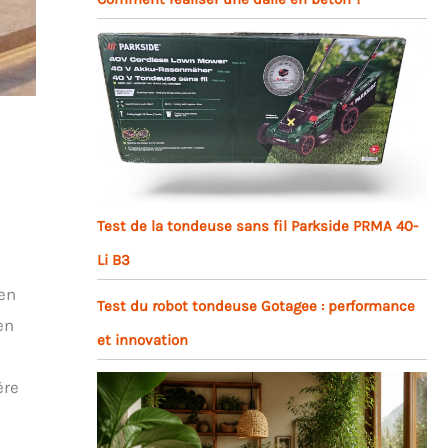
Test de la tondeuse sans fil Parkside PRMA 40-
Li B3
 en
Test du robot tondeuse Gotagee : performance
en
et innovation
ère