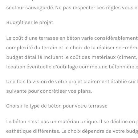
verticalité, pour des
secteur sauvegardé. Ne pas respecter ces règles vous e
travaux de mesures et de
traçage impeccables
Robustesse et durabilité :
Budgétiser le projet
l’outil possède un boitier
ABS de haute résistance
Le coût d’une terrasse en béton varie considérablement s
aux chocs et un cordeau
robuste, pour supporter
complexité du terrain et le choix de la réaliser soi-même
les rudes conditions du
chantier et promettre une
budget détaillé incluant le coût des matériaux (ciment, s
durée de vie plus longue
location éventuelle d’outillage comme une bétonnière o
Design compact et léger :
de dimensions
compactes, les outils sont
Une fois la vision de votre projet clairement établie sur 
agréables à manipuler et
offrent un rangement
suivante pour concrétiser vos plans.
sans encombrement. Ils
sont légers pour une
Choisir le type de béton pour votre terrasse
grande maniabilité et un
transport sans effort
Le béton n’est pas un matériau unique. Il se décline en 
esthétique différentes. Le choix dépendra de votre budg