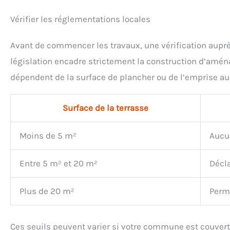
l’utilisateur a à sa
rapideme
Vérifier les réglementations locales
disposition un cordeau fin
ce qui 
et long de 30 m, et une
du temp
poudre de traçage bien
l'effi
Avant de commencer les travaux, une vérification aupr
visible, pour garantir une
Tensi
précision de traçage et de
blocag
législation encadre strictement la construction d’amén
marquage, et pour
main
dépendent de la surface de plancher ou de l’emprise au 
convenir aux travaux de
consta
grande envergure - Trappe
assu
latérale à glissière : sert à
précis
remplir le réservoir de
crochet
Surface de la terrasse
manière simple et rapide
doté 
Précision de travail : la
spécial
Moins de 5 m²
Aucu
patte d’accrochage
fermem
garantit une fixation
les vis
stable du cordeau et son
pour
Entre 5 m² et 20 m²
Décla
système de blocage
préc
permet de bien le tendre,
qualité
pour une précision
Idéal 
Plus de 20 m²
Permi
accrue. Le niveau ficelle
néc
donne la possibilité de
marqua
vérifier et contrôler
pré
l’horizontalité et la
Ces seuils peuvent varier si votre commune est couvert