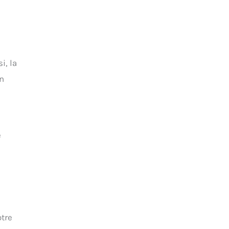
i, la
un
e
otre