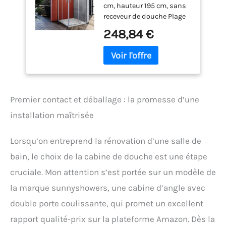
cm, hauteur 195 cm, sans
receveur de douche Plage
de réglage jusqu'à -20 mm
248,84 €
de chaque côté : 800 mm
(780-800 mm) / 800 mm
(780-800 mm) Fonction
de libération rapide,
nettoyage rapide et facile
Convient pour butée à
Premier contact et déballage : la promesse d’une
gauche ou à droite Verre
de sécurité trempé (ESG)
installation maîtrisée
de 5 mm selon la norme
EN 12150
Lorsqu’on entreprend la rénovation d’une salle de
bain, le choix de la cabine de douche est une étape
cruciale. Mon attention s’est portée sur un modèle de
la marque sunnyshowers, une cabine d’angle avec
double porte coulissante, qui promet un excellent
rapport qualité-prix sur la plateforme Amazon. Dès la