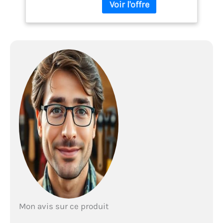
(780-800 mm) Fonction
de libération rapide,
nettoyage rapide et facile
Convient pour butée à
gauche ou à droite Verre
de sécurité trempé (ESG)
de 5 mm selon la norme
EN 12150
Mon avis sur ce produit