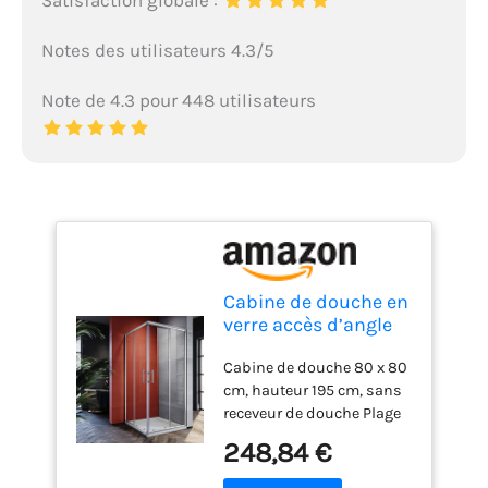
Notes des utilisateurs 4.3/5
Note de 4.3 pour 448 utilisateurs
Cabine de douche en
verre accès d’angle
porte coulissante
Cabine de douche 80 x 80
double
cm, hauteur 195 cm, sans
receveur de douche Plage
de réglage jusqu'à -20 mm
248,84 €
de chaque côté : 800 mm
(780-800 mm) / 800 mm