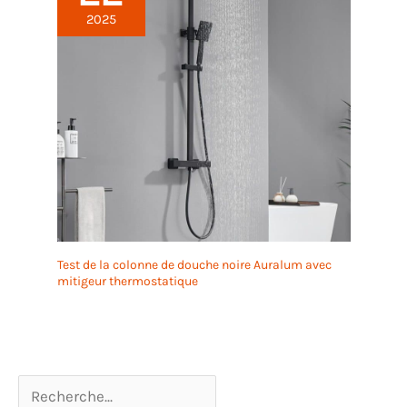
2025
Test de la colonne de douche noire Auralum avec
mitigeur thermostatique