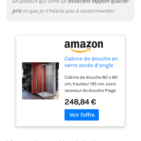
un produit qui offre un
excellent rapport qualité-
prix
et que je n’hésite pas à recommander.
Cabine de douche en
verre accès d’angle
porte coulissante
Cabine de douche 80 x 80
double
cm, hauteur 195 cm, sans
receveur de douche Plage
de réglage jusqu'à -20 mm
248,84 €
de chaque côté : 800 mm
(780-800 mm) / 800 mm
(780-800 mm) Fonction
de libération rapide,
nettoyage rapide et facile
Convient pour butée à