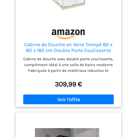
Cabine de Douche en Verre Trempé 80 x
80 x 185 cm Double Porte Coulissante
Doré Tela
Cabine de douche avec double porte coulissante,
complément idéal à une salle de bains moderne
Fabriquée à partir de matériaux robustes et
nécessitant peu d'entretien - verre trempé et
aluminium La porte coulissante vous permet de
309,99 €
garder votre pièce propre et sèche pendant que
vous prenez une douche. Peut être associée à divers
éléments de décoration et meubles de salle de
bains. Nécessite un assemblage et un montage. La
robinetterie n'est pas incluse dans l'offre.