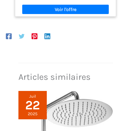
coulissantes. Fermeture magnétique de la porte.
Espace de réglage de -2 cm par côté. Poignées
carrées. Blocage rapide en bas et double palier
coulissant en haut. Le receveur de douche n'est pas
inclus dans le prix mais peut être acheté
séparément si nécessaire.
Articles similaires
Juil
22
2025