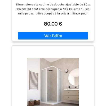
avec panneaux semi-transparents,
Dimensions : La cabine de douche ajustable de 80 x
ouverture latérale, gain place, blanche,
185 cm (h) peut être découpée à 70 x 185 cm (h). Les
fabriquée Italie, 80 cm
rails peuvent être coupés à la scie à métaux pour
s’adapter à tous les receveurs de douche. Matériau :
PVC. Cabine de douche ; solution idéale pour les
80,00 €
receveurs de douche encastrés entre trois murs.
Gain de place, ouverture maximale pour les petits
espaces, large ouverture. Fabriquée en Italie.
Caractéristiques : Cabine de douche réversible,
permettant une installation avec un mécanisme de
fermeture à gauche ou à droite. Porte unique à
ouverture latérale pliante. Produit conforme à
toutes les réglementations en vigueur, livré avec
des chevilles et des vis en acier garanties contre la
corrosion et des instructions de montage en italien
; La conception de nos cabines de douche facilite
l'élimination des résidus et des impuretés. Les
matériaux hydrofuges utilisés rendent le nettoyage
aisé.