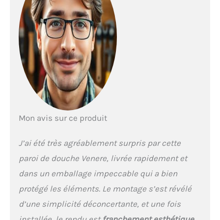
Réglable de -2cm par côté.
Libérations rapides
inférieures. Double patin
supérieur coulissant.
Hauteur 185 cm. Rabats
anti-gouttes verticaux.
Ouverture coulissante et
fermeture magnétique.
Réversib Le bac à douche
n'est pas inclus.
Mon avis sur ce produit
J’ai été très agréablement surpris par cette
paroi de douche Venere, livrée rapidement et
dans un emballage impeccable qui a bien
protégé les éléments. Le montage s’est révélé
d’une simplicité déconcertante, et une fois
installée, le rendu est
franchement esthétique