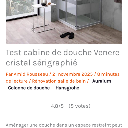
Test cabine de douche Venere
cristal sérigraphié
Par
Amid Rousseau
/
21 novembre 2025
/
8 minutes
de lecture
/
Rénovation salle de bain
/
Auralum
Colonne de douche
Hansgrohe
4.8/5 - (5 votes)
Aménager une douche dans un espace restreint peut