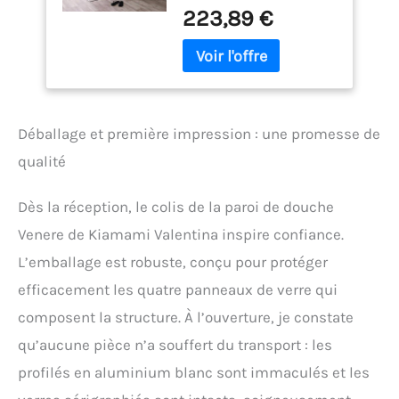
et 2 portes fixes avec
223,89 €
sérigraphie. Cadre en
aluminium peint.
Poignées en ABS Finitions
: 4 portes transparentes
sérigraphiées avec des
bandes blanches. Cadre
Déballage et première impression : une promesse de
peint en blanc. Poignées
blanches. Cabine de
qualité
douche 70x70 cm. 4 mm
d'épaisseur. Sérigraphie.
Dès la réception, le colis de la paroi de douche
Réglable de -2cm par côté.
Libérations rapides
Venere de Kiamami Valentina inspire confiance.
inférieures. Double patin
L’emballage est robuste, conçu pour protéger
supérieur coulissant.
Hauteur 185 cm. Rabats
efficacement les quatre panneaux de verre qui
anti-gouttes verticaux.
composent la structure. À l’ouverture, je constate
Ouverture coulissante et
fermeture magnétique.
qu’aucune pièce n’a souffert du transport : les
Réversib Le bac à douche
profilés en aluminium blanc sont immaculés et les
n'est pas inclus.