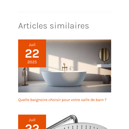
à être installée ; il suffit de fixer la structure au mur
et d'insérer la porte selon les besoins.
Articles similaires
Juil
22
2025
Quelle baignoire choisir pour votre salle de bain ?
Juil
22