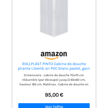
Hauteur 185 cm. Rabats
anti-gouttes verticaux.
Ouverture coulissante et
fermeture magnétique.
Réversib Le bac à douche
n'est pas inclus.
ROLLPLAST PINTO Cabine de douche
pliante Liberté, en PVC blanc pastel, gain
place, fabriquée Italie, mobilier salle bain,
Dimensions : cabine de douche 70x70 cm
70 x cm
réductible (par découpe) jusqu'à 60x60 cm,
hauteur 185 cm. Matériau : Cabine de douche en
résine anticalcaire (polychlorure de vinyle :
matériau recyclable, durable et robuste) ; large
95,00 €
ouverture accordéon pour un accès facile à la
douche, profilé blanc. Quincaillerie en acier
inoxydable et kit d'installation inclus dans