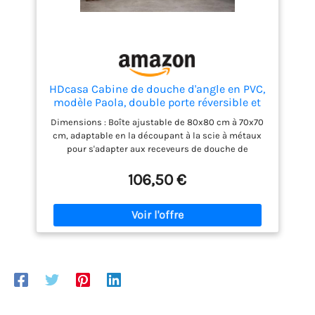
HDcasa Cabine de douche d'angle en PVC,
modèle Paola, double porte réversible et
réductible, ouverture latérale avec profilés
Dimensions : Boîte ajustable de 80x80 cm à 70x70
blancs, cabine gain place fabriquée Italie,
cm, adaptable en la découpant à la scie à métaux
blanc 80 x 185 cm (hauteur)
pour s'adapter aux receveurs de douche de
différentes tailles. Matériau : Cabine de douche de
haute qualité en résine PVC anticalcaire, recyclable,
106,50 €
durable et robuste, avec une large ouverture
accordéon pour un accès facile. Fabriquée en Italie.
Fonctionnalités : Hydrofuge, il facilite l'écoulement
de l'eau, empêchant ainsi les incrustations et les
traces sur les parois et les coins de la cabine de
douche. Conforme à la réglementation : comprend
des bouchons et des vis en acier inoxydable
résistant à la corrosion, avec des instructions de
montage en italien. Installation : Cabine de douche
facile à installer avec portes pré-assemblées, prête