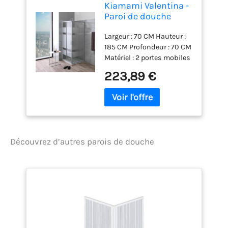
Kiamami Valentina -
Paroi de douche
70x70 verre
Largeur : 70 CM Hauteur :
sérigraphié 4mm
185 CM Profondeur : 70 CM
profilé blanc | Venere
Matériel : 2 portes mobiles
et 2 portes fixes avec
223,89 €
sérigraphie. Cadre en
aluminium peint.
Poignées en ABS Finitions
: 4 portes transparentes
sérigraphiées avec des
bandes blanches. Cadre
Découvrez d’autres parois de douche
peint en blanc. Poignées
blanches. Cabine de
douche 70x70 cm. 4 mm
d'épaisseur. Sérigraphie.
Réglable de -2cm par côté.
Libérations rapides
inférieures. Double patin
supérieur coulissant.