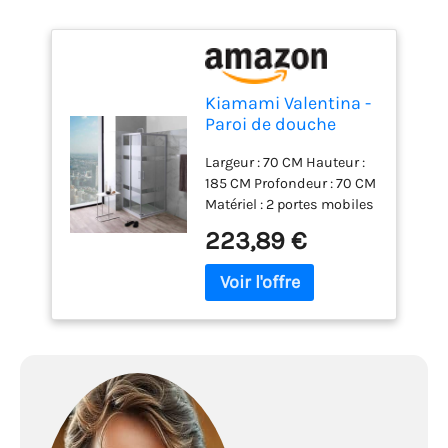
Kiamami Valentina -
Paroi de douche
70x70 verre
Largeur : 70 CM Hauteur :
sérigraphié 4mm
185 CM Profondeur : 70 CM
profilé blanc | Venere
Matériel : 2 portes mobiles
et 2 portes fixes avec
223,89 €
sérigraphie. Cadre en
aluminium peint.
Poignées en ABS Finitions
: 4 portes transparentes
sérigraphiées avec des
bandes blanches. Cadre
peint en blanc. Poignées
blanches. Cabine de
douche 70x70 cm. 4 mm
d'épaisseur. Sérigraphie.