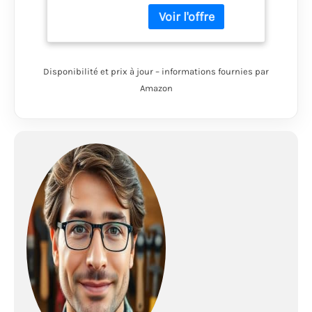
coupante de côté, 165
mm | Pince universelle,
160 mm | Jeu de pinces
à circlips, 175 mm, 4
pièces | Tenailles
Disponibilité et prix à jour – informations fournies par
russes, 250 mm | Jeu
Amazon
de clés coudées, extra
longues, six pans
creux 1,5 - 10 mm, 9
pièces |Clé à molette,
poignée en plastique,
250 mm Burin fin de
carrossiers, 235 mm |
Jeu de chasse-
goupilles, 150 mm, 3 -
8 mm, 6-tlg. | Pied à
coulisse numérique,
150 mm Testeur , 6-24
Volt | Jeu de clé à
douilles, carré 12,5 mm
(1/2"), 8 - 32 mm, 27