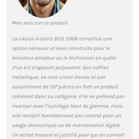
pièces | Brosse à main
avec manche, fil
d'acier, 5 rangées
Jauges d’épaisseur de
Mon avis sur ce produit
précision, 20 lames |
Cadenas laiton, 40
La caisse à outils BGS 3306 constitue une
mm | Marteau
mécaniciens, manche
option sérieuse et bien construite pour le
en fibres de verre, 800
bricoleur amateur ou le technicien en quête
g | Jeu d’embouts
couleur, 32 pièces Jeu
d’un kit d’appoint polyvalent. Son coffret
de tournevis, 7 pièces |
métallique, sa note client élevée et son
Cutter universel, lame
18 mm | Ruban de
assortiment de 137 pièces en font un produit
mesure, 19 mm x 5 m |
cohérent dans sa catégorie. Elle ne prétend pas
Jeu de clés à oeils
contre-coudées 75°, 6 -
rivaliser avec l’outillage haut de gamme, mais
32 mm, 12 pièces Jeu
elle remplit honnêtement son contrat pour un
de clés mixtes, 6 - 32
mm, 25 pièces | Mètre
usage domestique ou de maintenance légère.
pilant bois BGS, 2 m
Un achat mesuré et justifié pour qui en connaît
Longueur: 530 mm |