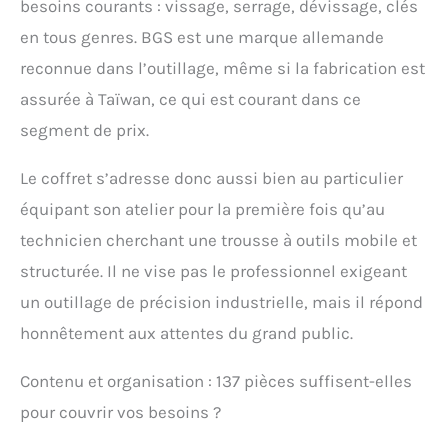
carré 12,5 mm (1/2"), 8 -
besoins courants : vissage, serrage, dévissage, clés
32 mm, 27 pièces |
en tous genres. BGS est une marque allemande
Brosse à main avec
manche, fil d'acier, 5
reconnue dans l’outillage, même si la fabrication est
rangées Jauges
assurée à Taïwan, ce qui est courant dans ce
d’épaisseur de précision,
20 lames | Cadenas
segment de prix.
laiton, 40 mm | Marteau
mécaniciens, manche en
Le coffret s’adresse donc aussi bien au particulier
fibres de verre, 800 g |
équipant son atelier pour la première fois qu’au
Jeu d’embouts couleur,
32 pièces Jeu de
technicien cherchant une trousse à outils mobile et
tournevis, 7 pièces |
structurée. Il ne vise pas le professionnel exigeant
Cutter universel, lame 18
mm | Ruban de mesure,
un outillage de précision industrielle, mais il répond
19 mm x 5 m | Jeu de clés
honnêtement aux attentes du grand public.
à oeils contre-coudées
75°, 6 - 32 mm, 12 pièces
Jeu de clés mixtes, 6 - 32
Contenu et organisation : 137 pièces suffisent-elles
mm, 25 pièces | Mètre
pour couvrir vos besoins ?
pilant bois BGS, 2 m
Longueur: 530 mm |