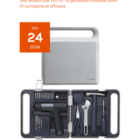
Test Bosch GSR 12V-15 : la perceuse-visseuse sans-
fil compacte et efficace
Jan
24
2026