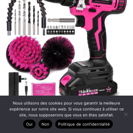
Nous utilisons des cookies pour vous garantir la meilleure
expérience sur notre site web. Si vous continuez à utiliser ce
Test : perceuse-visseuse sans fil rose 20 V
site, nous supposerons que vous en êtes satisfait.
Oui
Non
Politique de confidentialité