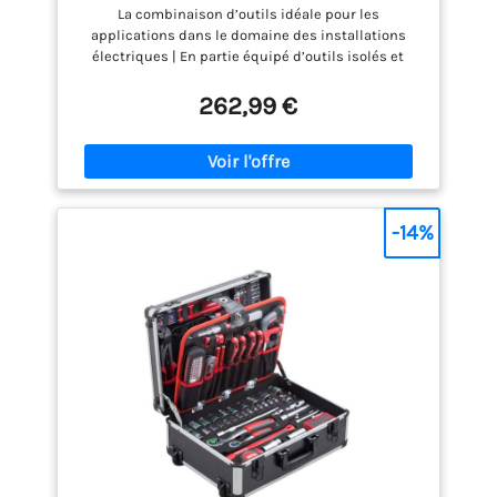
La combinaison d’outils idéale pour les
applications dans le domaine des installations
électriques | En partie équipé d’outils isolés et
testés en conformité avec DIN EN/CEI 60900 | Avec
ses 147 pièces, ce jeu d’outils offre un large choix
262,99 €
d’outils et convient à de nombreuses applications |
Dans la solide caisse à outils métallique avec 4
inserts en mousse EPE dure et résistante de haute
qualité, chaque outil trouve une place fixe | Caisse
verrouillable, serrure avec contrôle visuel |
Compartiment supérieur avec couvercle | 3 tiroirs |
-14%
1er au 3e tiroir avec capacité de charge maxi. de 6 kg
(par tiroir) | Capacité de charge maxi. : 20 kg
Verrouillage centralisé de tous les tiroirs par
ouverture et fermeture du couvercle | poignées
métalliques latérales de transport | Poignée de
transport en matière plastique au sommet |
Dimensions intérieures des compartiments (L × P ×
H) 515 × 215 × 90 mm | Douilles, cliquets réversibles,
pinces VDE, tournevis VDE et clés mixtes, fabriqués
en acier chrome-vanadium | Traitement de surface :
chromage, mat | Embouts en acier chrome-
vanadium de haute qualité (S2), avec système