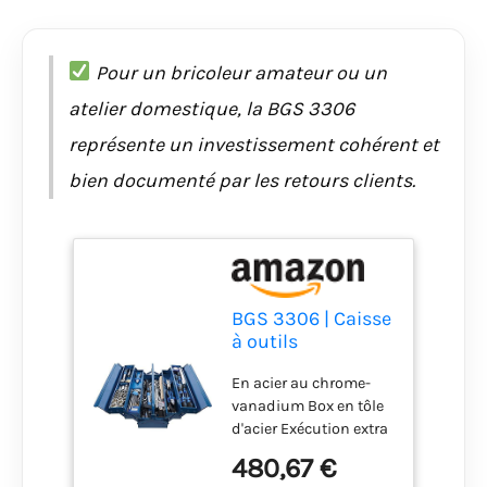
Pour un bricoleur amateur ou un
atelier domestique, la BGS 3306
représente un investissement cohérent et
bien documenté par les retours clients.
BGS 3306 | Caisse
à outils
métallique avec
En acier au chrome-
assortiment
vanadium Box en tôle
d’outils
d'acier Exécution extra
stable Étendue de la
480,67 €
livraison: Pince