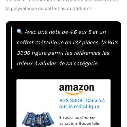
la polyvalence du coffret au quotidien ?
Avec une note de 4,6 sur 5 et un
coffret métallique de 137 pièces, la BGS
3306 figure parmi les références les
mieux évaluées de sa catégorie.
BGS 3306 | Caisse à
outils métallique
avec assortiment
En acier au chrome-
d’outils
vanadium Box en tôle