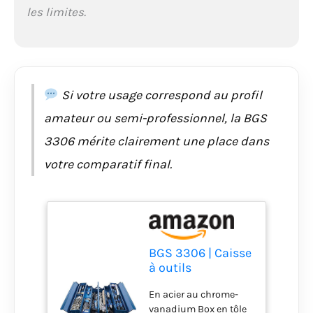
les limites.
Largeur: 200 mm |
Hauteur: 200 mm
Si votre usage correspond au profil
amateur ou semi-professionnel, la BGS
3306 mérite clairement une place dans
votre comparatif final.
BGS 3306 | Caisse
à outils
métallique avec
En acier au chrome-
assortiment
vanadium Box en tôle
d’outils