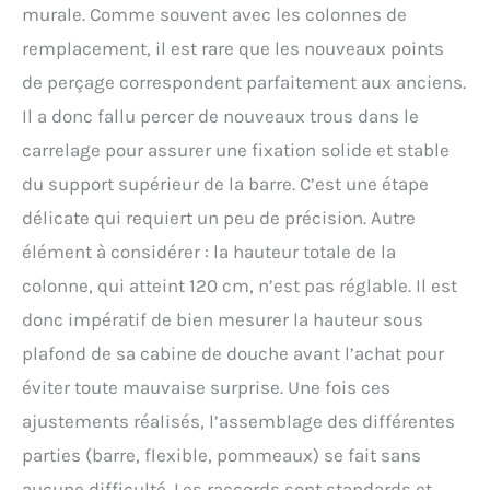
vous que l'arrivée d'eau
murale. Comme souvent avec les colonnes de
chaude est à gauche et
remplacement, il est rare que les nouveaux points
que l'arrivée d'eau froide
est à droite afin de
de perçage correspondent parfaitement aux anciens.
garantir la bonne
Il a donc fallu percer de nouveaux trous dans le
fonctionne du robinet.
【Kit de douche complet】
carrelage pour assurer une fixation solide et stable
Comprend un pommeau
du support supérieur de la barre. C’est une étape
de douche à effet pluie,
délicate qui requiert un peu de précision. Autre
une douchette, un
thermostat, une barre de
élément à considérer : la hauteur totale de la
douche, un support de
colonne, qui atteint 120 cm, n’est pas réglable. Il est
douchette, un flexible de
douche et un kit
donc impératif de bien mesurer la hauteur sous
d'installation. Des
plafond de sa cabine de douche avant l’achat pour
instructions d'installation
détaillées en plusieurs
éviter toute mauvaise surprise. Une fois ces
langues sont également
ajustements réalisés, l’assemblage des différentes
incluses pour une
installation rapide.
parties (barre, flexible, pommeaux) se fait sans
aucune difficulté. Les raccords sont standards et