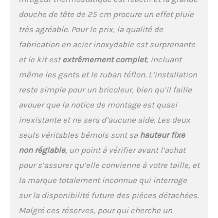
facilement éliminer le
douche de tête de 25 cm procure un effet pluie
calcaire avec un simple
coup de chiffon.
très agréable. Pour le prix, la qualité de
【Pommeau de douche
fabrication en acier inoxydable est surprenante
hygiénique en silicone
XL】3 modes de
et le kit est
extrêmement complet
, incluant
pulvérisation
même les gants et le ruban téflon. L’installation
indépendants : pluie
douce, massage apaisant
reste simple pour un bricoleur, bien qu’il faille
ou jet d'eau puissant, pour
avouer que la notice de montage est quasi
une expérience de douche
parfaite. Buse en silicone
inexistante et ne sera d’aucune aide. Les deux
antibactérien de haute
seuls véritables bémols sont sa
hauteur fixe
qualité, détartrage facile
non réglable
, un point à vérifier avant l’achat
par grattage délicat, rapide
et pratique. 【Barre de
pour s’assurer qu’elle convienne à votre taille, et
douche en acier
la marque totalement inconnue qui interroge
inoxydable】cette barre de
douche réglable en
sur la disponibilité future des pièces détachées.
hauteur est fabriquée en
Malgré ces réserves, pour qui cherche un
acier inoxydable avec un