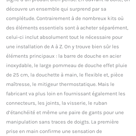
XXL】Zone de douche à
découvre un ensemble qui surprend par sa
effet pluie extra large de 25
x 25 cm, jet d'eau doux,
complétude. Contrairement à de nombreux kits où
apportant une expérience
des éléments essentiels sont à acheter séparément,
de douche relaxante et
celui-ci inclut absolument tout le nécessaire pour
agréable ; Acier inoxydable
de haute qualité -
une installation de A à Z. On y trouve bien sûr les
hautement poli,
éléments principaux : la barre de douche en acier
antirouille, durable ;
Conception peu
inoxydable, le large pommeau de douche effet pluie
encombrante - seulement
de 25 cm, la douchette à main, le flexible et, pièce
2 mm d'épaisseur, avec
support rotatif à 360 °;
maîtresse, le mitigeur thermostatique. Mais le
Buse en silicone facile à
fabricant va plus loin en fournissant également les
nettoyer - vous pouvez
facilement éliminer le
connecteurs, les joints, la visserie, le ruban
calcaire avec un simple
d’étanchéité et même une paire de gants pour une
coup de chiffon.
【Pommeau de douche
manipulation sans traces de doigts. La première
hygiénique en silicone
prise en main confirme une sensation de
XL】3 modes de