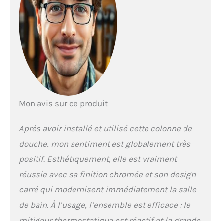
débit d'eau de la douche
de tête et de la douchette.
(Remarque : l'eau chaude
se raccorde à gauche du
thermostat et l'eau froide à
droite.) 【Douche carrée
XXL】Zone de douche à
effet pluie extra large de 25
x 25 cm, jet d'eau doux,
Mon avis sur ce produit
apportant une expérience
de douche relaxante et
agréable ; Acier inoxydable
Après avoir installé et utilisé cette colonne de
de haute qualité -
douche, mon sentiment est globalement très
hautement poli,
antirouille, durable ;
positif. Esthétiquement, elle est vraiment
Conception peu
réussie avec sa finition chromée et son design
encombrante - seulement
2 mm d'épaisseur, avec
carré qui modernisent immédiatement la salle
support rotatif à 360 °;
de bain. À l’usage, l’ensemble est efficace : le
Buse en silicone facile à
nettoyer - vous pouvez
mitigeur thermostatique est réactif et la grande