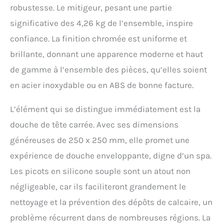
pulvérisation
robustesse. Le mitigeur, pesant une partie
indépendants : pluie
significative des 4,26 kg de l’ensemble, inspire
douce, massage apaisant
ou jet d'eau puissant, pour
confiance. La finition chromée est uniforme et
une expérience de douche
brillante, donnant une apparence moderne et haut
parfaite. Buse en silicone
antibactérien de haute
de gamme à l’ensemble des pièces, qu’elles soient
qualité, détartrage facile
en acier inoxydable ou en ABS de bonne facture.
par grattage délicat, rapide
et pratique. 【Barre de
L’élément qui se distingue immédiatement est la
douche en acier
inoxydable】cette barre de
douche de tête carrée. Avec ses dimensions
douche réglable en
généreuses de 250 x 250 mm, elle promet une
hauteur est fabriquée en
acier inoxydable avec un
expérience de douche enveloppante, digne d’un spa.
revêtement noir mat,
Les picots en silicone souple sont un atout non
résistant aux rayures et
facile à nettoyer. Très
négligeable, car ils faciliteront grandement le
flexible, elle s'ajuste en
nettoyage et la prévention des dépôts de calcaire, un
continu par simple
pression sur une plage de
problème récurrent dans de nombreuses régions. La