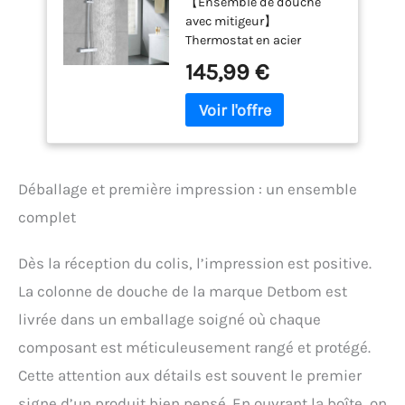
【Ensemble de douche
Anti-Calcaire,
avec mitigeur】
Chromé, Carré
Thermostat en acier
inoxydable de haute
145,99 €
qualité avec verrouillage
de sécurité (38 °C) pour
une utilisation sûre de
l'eau chaude. Conception
spéciale : la surface de la
colonne du thermostat
Déballage et première impression : un ensemble
reste basse pour éviter les
brûlures, améliorant ainsi
complet
considérablement la
sécurité d'utilisation.
Dès la réception du colis, l’impression est positive.
L'inverseur intégré permet
de changer facilement le
La colonne de douche de la marque Detbom est
débit d'eau de la douche
livrée dans un emballage soigné où chaque
de tête et de la douchette.
(Remarque : l'eau chaude
composant est méticuleusement rangé et protégé.
se raccorde à gauche du
Cette attention aux détails est souvent le premier
thermostat et l'eau froide à
droite.) 【Douche carrée
signe d’un produit bien pensé. En ouvrant la boîte, on