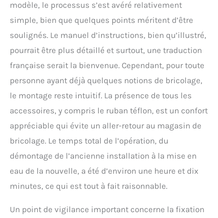
modèle, le processus s’est avéré relativement
douchette mesure 150 cm.
Convient à toutes les
simple, bien que quelques points méritent d’être
salles de douche – Alliant
soulignés. Le manuel d’instructions, bien qu’illustré,
flexibilité, robustesse et
durabilité. 【Pression
pourrait être plus détaillé et surtout, une traduction
d'eau recommandée】
française serait la bienvenue. Cependant, pour toute
0,05 MPa (0,5 bar) ~ 0,5
MPa (5 bar), 0,3 MPa (3
personne ayant déjà quelques notions de bricolage,
bar) étant la pression la
le montage reste intuitif. La présence de tous les
plus adaptée. [Débit]
accessoires, y compris le ruban téflon, est un confort
Douche à effet pluie 12
L/min (3 bar), douchette 7
appréciable qui évite un aller-retour au magasin de
L/min (3 bar).
bricolage. Le temps total de l’opération, du
【Instructions
d'installation】
démontage de l’ancienne installation à la mise en
Installation directe dans
eau de la nouvelle, a été d’environ une heure et dix
les trous existants, aucun
perçage supplémentaire
minutes, ce qui est tout à fait raisonnable.
n'est requis. Avant
d'installer le mitigeur
Un point de vigilance important concerne la fixation
thermostatique, assurez-