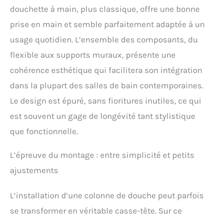
96 à 120 cm. Support
douchette à main, plus classique, offre une bonne
mural en métal : le support
mural supérieur est
prise en main et semble parfaitement adaptée à un
amovible et s'adapte aux
usage quotidien. L’ensemble des composants, du
perçages existants. Les
deux supports muraux
flexible aux supports muraux, présente une
sont fixés par vis.
cohérence esthétique qui facilitera son intégration
【Flexible de douche en
acier inoxydable】
dans la plupart des salles de bain contemporaines.
technologie anti-torsion –
Le design est épuré, sans fioritures inutiles, ce qui
Sa conception spéciale
empêche le tuyau de se
est souvent un gage de longévité tant stylistique
tordre et de s'emmêler.
que fonctionnelle.
Acier inoxydable de haute
qualité – Tuyau résistant à
L’épreuve du montage : entre simplicité et petits
la rouille et à la surface
lisse. Interface universelle
ajustements
– Aucun adaptateur
requis, installation directe
L’installation d’une colonne de douche peut parfois
sur n'importe quel robinet
G1/2 pouce. Longueur
se transformer en véritable casse-tête. Sur ce
adaptée – Le tuyau de la