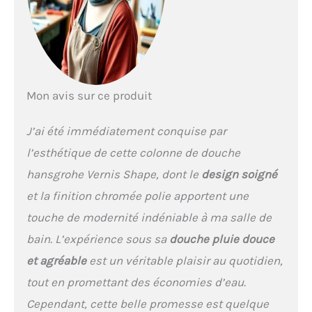
chaude ou trop froide Une
expérience incroyablement
agréable : La douche de
tête vous offre un débit de
12 l/min, max, tandis que
la douchette peut
Mon avis sur ce produit
atteindre un débit de 15,9
l/min, max, (chacune à 3
bar) Vendue avec une
J’ai été immédiatement conquise par
douche de tête : La
l’esthétique de cette colonne de douche
douchette Vernis Vario
vous offre un pommeau
hansgrohe Vernis Shape, dont le
design soigné
de 10 cm et deux types de
et la finition chromée polie apportent une
jet (Rain et IntenseRain)
Changement de jet facile :
touche de modernité indéniable à ma salle de
Il vous suffit de faire
bain. L’expérience sous sa
douche pluie douce
tourner le disque de jet du
pommeau pour changer
et agréable
est un véritable plaisir au quotidien,
de jet Plus de confort : le
tout en promettant des économies d’eau.
flexible de douche mesure
1,60 m pour rendre facile
Cependant, cette belle promesse est quelque