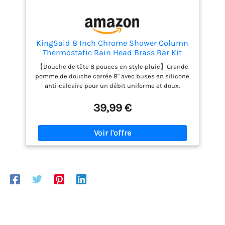
des questions, veuillez nous contacter à temps.
Votre satisfaction est notre objectif, nous
continuerons à nous améliorer pour vous servir !
KingSaid 8 Inch Chrome Shower Column
Thermostatic Rain Head Brass Bar Kit
【Douche de tête 8 pouces en style pluie】Grande
pomme de douche carrée 8" avec buses en silicone
anti-calcaire pour un débit uniforme et doux.
Surface chromée brillante, rotation à 360° et
inclinaison réglable, idéale pour une douche
39,99 €
relaxante 【Structure en laiton de qualité
supérieure】Corps principal en laiton massif avec
revêtement chromé antirouille – résistant à la
haute pression et à la corrosion pour une durabilité
longue durée. Idéal pour un usage quotidien dans
toutes les salles de bains 【Colonne de douche
93,5 cm – Design ergonomique】Barre de douche
robuste de 93,5 cm, diamètre standard compatible
(22 mm), design élégant et moderne. Ne nécessite
aucun perçage complexe – installation directe avec
supports muraux ajustables 【Douchette à main et
inverseur pratique】Douchette 1 jet en ABS avec