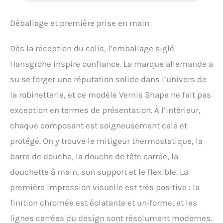
agréables : La douche de
carrée, Chromé,
tête de 23 x 17 cm vous
26286000
Déballage et première prise en main
enveloppe le corps avec un
débit d’eau homogène et
abondant (XXL
Dès la réception du colis, l’emballage siglé
Performance) Confort
Hansgrohe inspire confiance. La marque allemande a
supplémentaire : Ce
mitigeur thermostatique
su se forger une réputation solide dans l’univers de
maintient l’eau à la
la robinetterie, et ce modèle Vernis Shape ne fait pas
température souhaitée et
protège de l’eau trop
exception en termes de présentation. À l’intérieur,
chaude ou trop froide Une
chaque composant est soigneusement calé et
expérience incroyablement
agréable : La douche de
protégé. On y trouve le mitigeur thermostatique, la
tête vous offre un débit de
barre de douche, la douche de tête carrée, la
12 l/min, max, tandis que
la douchette peut
douchette à main, son support et le flexible. La
atteindre un débit de 15,9
première impression visuelle est très positive : la
l/min, max, (chacune à 3
finition chromée est éclatante et uniforme, et les
bar) Vendue avec une
douche de tête : La
lignes carrées du design sont résolument modernes.