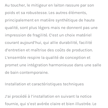
douchette Vernis Vario
Au toucher, le mitigeur en laiton rassure par son
vous offre un pommeau
de 10 cm et deux types de
poids et sa robustesse. Les autres éléments,
jet (Rain et IntenseRain)
principalement en matière synthétique de haute
Changement de jet facile :
Il vous suffit de faire
qualité, sont plus légers mais ne donnent pas une
tourner le disque de jet du
impression de fragilité. C’est un choix matériel
pommeau pour changer
de jet Plus de confort : le
courant aujourd’hui, qui allie durabilité, facilité
flexible de douche mesure
d’entretien et maîtrise des coûts de production.
1,60 m pour rendre facile
les mouvements sous la
L’ensemble respire la qualité de conception et
douche
promet une intégration harmonieuse dans une salle
de bain contemporaine.
Installation et caractéristiques techniques
J’ai procédé à l’installation en suivant la notice
fournie, qui s’est avérée claire et bien illustrée. Le