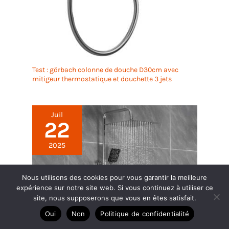
Test : görbach colonne de douche D30cm avec
mitigeur thermostatique et douchette 3 jets
Juil
22
2025
Nous utilisons des cookies pour vous garantir la meilleure
expérience sur notre site web. Si vous continuez à utiliser ce
site, nous supposerons que vous en êtes satisfait.
Oui
Non
Politique de confidentialité