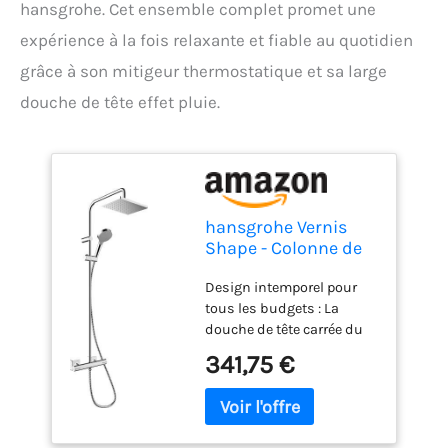
hansgrohe. Cet ensemble complet promet une
expérience à la fois relaxante et fiable au quotidien
grâce à son mitigeur thermostatique et sa large
douche de tête effet pluie.
hansgrohe Vernis
Shape - Colonne de
douche avec
Design intemporel pour
mitigeur
tous les budgets : La
thermostatique,
douche de tête carrée du
douche pluie (230 x
Vernis Shape offre un
170mm) avec
341,75 €
confort optimal et une
robinet, douchette,
expérience agréable dans
support, flexible
la salle de bain Une
douche, barre et
douche des plus
douche de tête