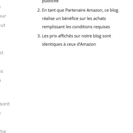
e
our
eut
et
as
e
 sont
é
tie