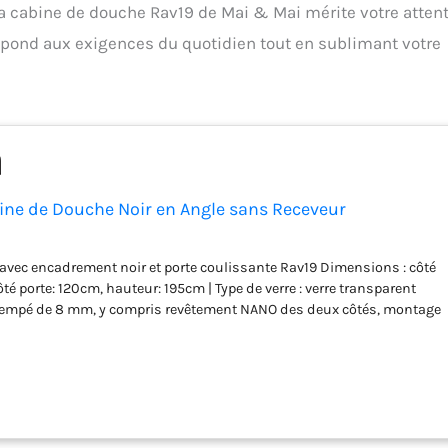
la cabine de douche Rav19 de Mai & Mai mérite votre attent
répond aux exigences du quotidien tout en sublimant votre
ine de Douche Noir en Angle sans Receveur
avec encadrement noir et porte coulissante Rav19 Dimensions : côté
côté porte: 120cm, hauteur: 195cm | Type de verre : verre transparent
 trempé de 8 mm, y compris revêtement NANO des deux côtés, montage
isme de levage et d'abaissement facilite l'ouverture de la porte de
un raccordement étanche au receveur de douche en position fermée.
tte cabine de douche est réversible, peut être installée à gauche ou à
choix