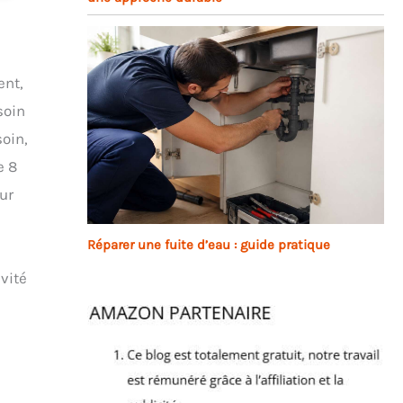
ent,
soin
soin,
e 8
ur
Réparer une fuite d’eau : guide pratique
vité