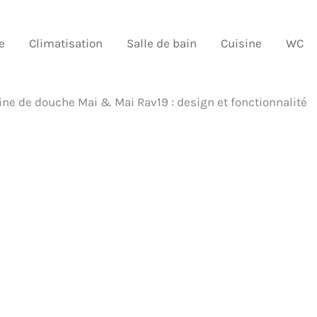
e
Climatisation
Salle de bain
Cuisine
WC
bine de douche Mai & Mai Rav19 : design et fonctionnalité