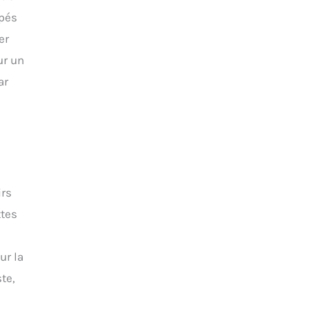
upés
er
ur un
ar
irs
ttes
ur la
te,