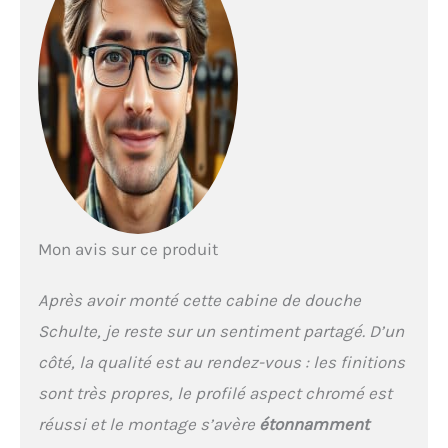
de montage détaillée. Avec
ses 4 mm d'épaisseur,
l'accès d'angle est léger et
s'installe sans difficultés.
Installation possible sur
receveur ou pour douche à
l'italienne EXTENSIBILITÉ :
largeur des portes de
douche placées en angle
variable de 75 à 90 cm.
Grande ouverture des
portes pour un accès
Mon avis sur ce produit
confortable à la douche
ENTRETIEN FACILE : grâce à
Après avoir monté cette cabine de douche
ses éléments coulissants,
cette paroi de douche
Schulte, je reste sur un sentiment partagé. D’un
extensible est une
côté, la qualité est au rendez-vous : les finitions
véritable solution gain de
place. Les portes
sont très propres, le profilé aspect chromé est
déclipsables ne
réussi et le montage s’avère
étonnamment
nécessitent aucun surface