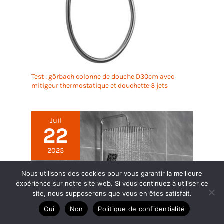
Test : görbach colonne de douche D30cm avec
mitigeur thermostatique et douchette 3 jets
Juil
22
2025
Nous utilisons des cookies pour vous garantir la meilleure
expérience sur notre site web. Si vous continuez à utiliser ce
site, nous supposerons que vous en êtes satisfait.
Oui
Non
Politique de confidentialité