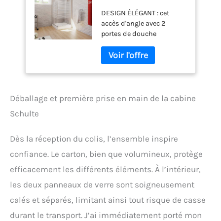
extensible 75-90x175
DESIGN ÉLÉGANT : cet
argenté coulissante
accès d'angle avec 2
4 mm
portes de douche
coulissantes se veut
intemporel. Le verre
sérigraphié avec des
bandes transversales
apporte plus de
luminosité à votre salle de
Déballage et première prise en main de la cabine
bains DO-IT-YOURSELF :
Schulte
portes de douche faciles à
monter grâce à une notice
de montage détaillée. Avec
Dès la réception du colis, l’ensemble inspire
ses 4 mm d'épaisseur,
confiance. Le carton, bien que volumineux, protège
l'accès d'angle est léger et
s'installe sans difficultés.
efficacement les différents éléments. À l’intérieur,
Installation possible sur
les deux panneaux de verre sont soigneusement
receveur ou pour douche à
calés et séparés, limitant ainsi tout risque de casse
l'italienne EXTENSIBILITÉ :
largeur des portes de
durant le transport. J’ai immédiatement porté mon
douche placées en angle