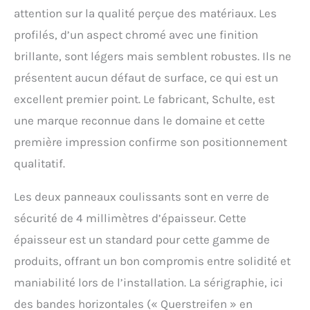
attention sur la qualité perçue des matériaux. Les
variable de 75 à 90 cm.
Grande ouverture des
profilés, d’un aspect chromé avec une finition
portes pour un accès
brillante, sont légers mais semblent robustes. Ils ne
confortable à la douche
ENTRETIEN FACILE : grâce à
présentent aucun défaut de surface, ce qui est un
ses éléments coulissants,
excellent premier point. Le fabricant, Schulte, est
cette paroi de douche
extensible est une
une marque reconnue dans le domaine et cette
véritable solution gain de
première impression confirme son positionnement
place. Les portes
déclipsables ne
qualitatif.
nécessitent aucun surface
de dégagement et
Les deux panneaux coulissants sont en verre de
facilitent l´entretien
QUALITÉ PREMIUM :
sécurité de 4 millimètres d’épaisseur. Cette
produit de qualité à petit
épaisseur est un standard pour cette gamme de
budget. Produit entrée de
produits, offrant un bon compromis entre solidité et
gamme. Verre de sécurité
testé conformément aux
maniabilité lors de l’installation. La sérigraphie, ici
normes
des bandes horizontales (« Querstreifen » en