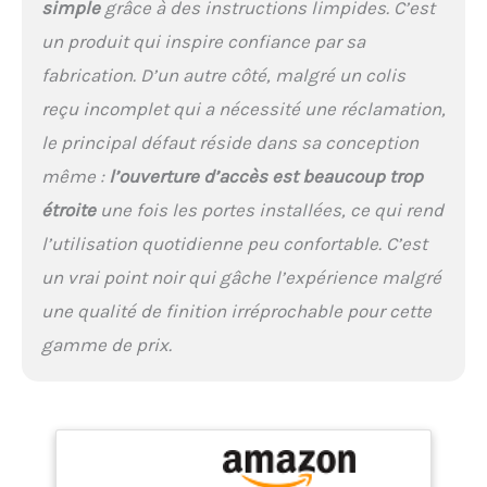
de dégagement et
simple
grâce à des instructions limpides. C’est
facilitent l´entretien
un produit qui inspire confiance par sa
QUALITÉ PREMIUM :
produit de qualité à petit
fabrication. D’un autre côté, malgré un colis
budget. Produit entrée de
reçu incomplet qui a nécessité une réclamation,
gamme. Verre de sécurité
testé conformément aux
le principal défaut réside dans sa conception
normes
même :
l’ouverture d’accès est beaucoup trop
étroite
une fois les portes installées, ce qui rend
l’utilisation quotidienne peu confortable. C’est
un vrai point noir qui gâche l’expérience malgré
une qualité de finition irréprochable pour cette
gamme de prix.