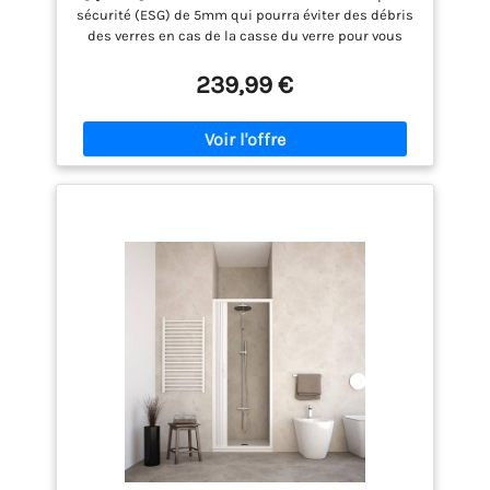
sécurité (ESG) de 5mm qui pourra éviter des débris
des verres en cas de la casse du verre pour vous
garantir la sécurité. Avec un revêtement Nano sur le
verre qui vous permet de nettoyer plus facilement
239,99 €
et vous proposer une grande transparence!
【Fonction】Les joints étanches cloisonnent de
l'eau entre la cabine et votre salle de bain. Les joints
d'étanchéité magnétiques pleine longueur
empêchent l'échappement de l'eau. Les joints ont
été testé pour l'eau étanche! Et des soucis avec
l'adaptation. 【Particularité】La cabine de douhe
avec une fonction de la libération rapide, il vous
suffira juste appuyer le bouton sur le verre pour
nettoyer facilement de rail de votre cabine de
douche. Le système de poulie métallique a passé le
test de 100,000 pour assurer que les roues ne se
déraille pas et qu'il fonctionnera en calme！La
profilé en aluminium et une poignée chromée en
acier inoxydable, qui résiste au corrosif.
【Extensible】La cabine de douche se compose par
2 portes coulissantes qui vous offrent une plus
grande ouverture permettant d'entrer à la cabine
plus facilement et élégamment. L'ajustage de