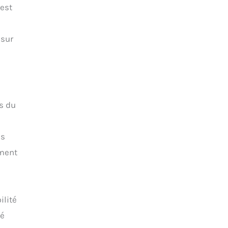
 est
 sur
ps du
ns
ement
ilité
mé