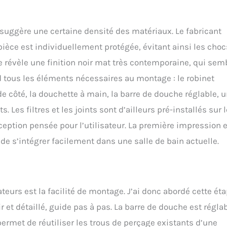
et sans travaux lourds. DOUCHE XXL AVEC BUSES AUTO-NETTOYANTES
de 25x25cm avec 196 buses en silicone offre une couverture large et
 suggère une certaine densité des matériaux. Le fabricant
s souples permettent de retirer le calcaire d'un simple geste,
t d'eau pur et puissant à chaque instant. La tête est ajustable en
èce est individuellement protégée, évitant ainsi les choc
le. FLEXIBLE PVC ANTI-TORSION & EXPLOSION : Comprend un tuyau
e révèle une finition noir mat très contemporaine, qui sem
haute qualité, conçu pour ne pas s'emmêler (anti-torsion) et résister
atériau lisse est plus hygiénique et plus facile à entretenir que les
nd tous les éléments nécessaires au montage : le robinet
traditionnels. Kit complet avec accessoires inclus.
côté, la douchette à main, la barre de douche réglable, 
. Les filtres et les joints sont d’ailleurs pré-installés sur l
eption pensée pour l’utilisateur. La première impression 
e s’intégrer facilement dans une salle de bain actuelle.
eurs est la facilité de montage. J’ai donc abordé cette ét
r et détaillé, guide pas à pas. La barre de douche est régla
permet de réutiliser les trous de perçage existants d’une