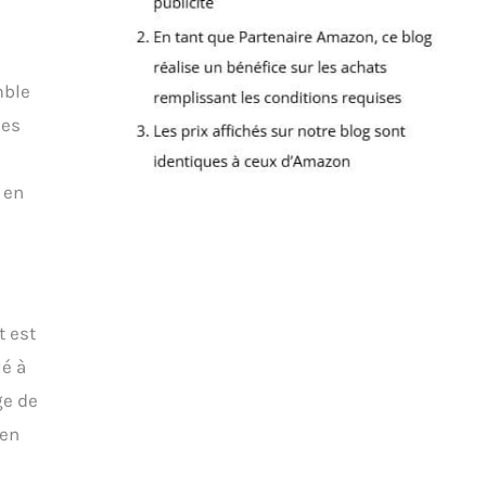
mble
hes
 en
t est
lé à
ge de
 en