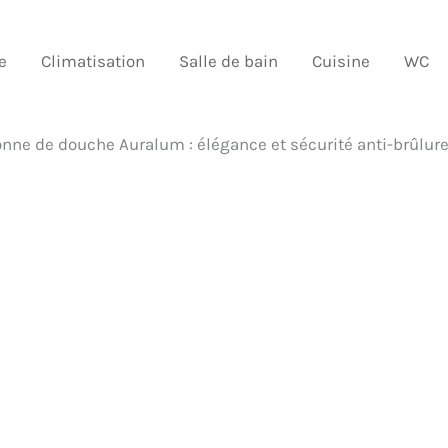
e
Climatisation
Salle de bain
Cuisine
WC
lonne de douche Auralum : élégance et sécurité anti-brûlur