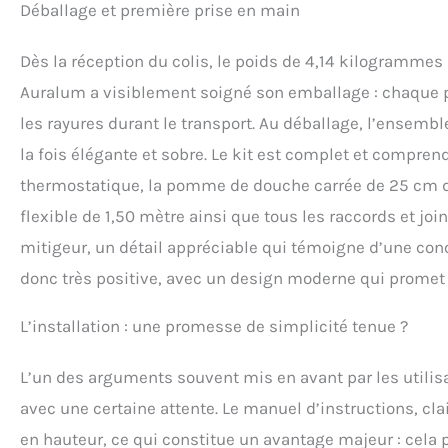
Déballage et première prise en main
bain rapidement 
: Le ciel de pluie 
Dès la réception du colis, le poids de 4,14 kilogrammes
relaxante. Les buse
garantissant un je
Auralum a visiblement soigné son emballage : chaque pi
hauteur et en ang
les rayures durant le transport. Au déballage, l’ensembl
de 1,5m en PVC de 
à la pression. Ce m
la fois élégante et sobre. Le kit est complet et compre
flexibles en métal 
thermostatique, la pomme de douche carrée de 25 cm de 
flexible de 1,50 mètre ainsi que tous les raccords et joints
mitigeur, un détail appréciable qui témoigne d’une conc
donc très positive, avec un design moderne qui promet d
L’installation : une promesse de simplicité tenue ?
L’un des arguments souvent mis en avant par les utilisat
avec une certaine attente. Le manuel d’instructions, clai
en hauteur, ce qui constitue un avantage majeur : cela 