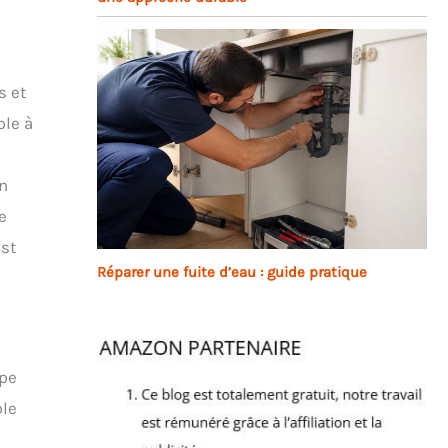
s et
ble à
un
e
est
Réparer une fuite d’eau : guide pratique
ape
ble