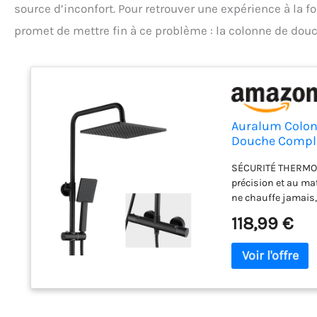
source d’inconfort. Pour retrouver une expérience à la f
promet de mettre fin à ce problème : la colonne de do
Auralum Colon
Douche Complet
Anti-Brûlure, 
SÉCURITÉ THERMOST
précision et au mat
ne chauffe jamais,
enfants et les fam
118,99 €
TESTÉE (NIVEAU 9 S
succès le test de p
la décoloration et 
élégant, même apr
SANS NOUVEAUX TRO
s'adapter à vos an
laisser des traces 