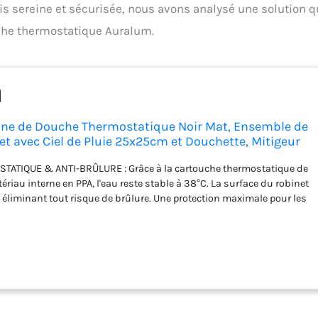
ois sereine et sécurisée, nous avons analysé une solution q
uche thermostatique Auralum.
ne de Douche Thermostatique Noir Mat, Ensemble de
 avec Ciel de Pluie 25x25cm et Douchette, Mitigeur
Barre de Douche Ajustable Sans Perçage, Flexible PVC
ATIQUE & ANTI-BRÛLURE : Grâce à la cartouche thermostatique de
ériau interne en PPA, l'eau reste stable à 38°C. La surface du robinet
 éliminant tout risque de brûlure. Une protection maximale pour les
illes, même en cas de manipulation directe du mitigeur. DURABILITÉ
EL ACIDE) : La finition noire mate par galvanisation a passé avec
ulvérisation de sel acide (Niveau 9, 24h). Elle résiste à la corrosion, à
aux rayures. Un nettoyage facile pour garder un aspect neuf et
ès des années d'utilisation quotidienne. INSTALLATION RÉNOVATION
US : La barre allongée (jusqu'à 1240mm) est conçue pour
ciens perçages muraux. Pas besoin de percer vos carreaux ni de
inesthétiques. C'est la solution idéale pour moderniser votre salle de