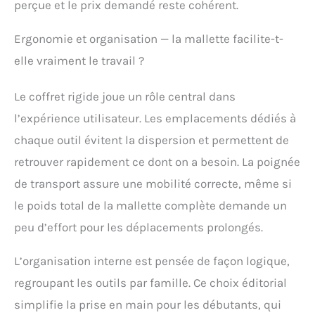
perçue et le prix demandé reste cohérent.
liées aux douilles.
Comprend des douilles
Ergonomie et organisation — la mallette facilite-t-
de taille courante, des
rallonges, des
elle vraiment le travail ?
adaptateurs pour
perceuse et des
Le coffret rigide joue un rôle central dans
accessoires. Deux tailles
l’expérience utilisateur. Les emplacements dédiés à
d'écrous et de boulons
sont disponibles dans
chaque outil évitent la dispersion et permettent de
le jeu de clés à molette,
retrouver rapidement ce dont on a besoin. La poignée
avec des têtes ouvertes
et des têtes à anneau
de transport assure une mobilité correcte, même si
antidérapant à 12 points.
le poids total de la mallette complète demande un
⚒ DES OUTILS
PRATIQUES : Ouvrez,
peu d’effort pour les déplacements prolongés.
serrez et assemblez avec
les tournevis pleine
L’organisation interne est pensée de façon logique,
taille, les clés
hexagonales/Allen, le
regroupant les outils par famille. Ce choix éditorial
manche de l'embout et
simplifie la prise en main pour les débutants, qui
ses embouts