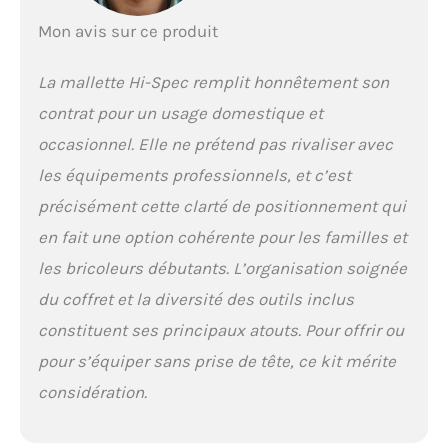
accessoires sont
soigneusement
Mon avis sur ce produit
choisis et vérifiés pour
satisfaire ou même
La mallette Hi-Spec remplit honnêtement son
dépasser les normes
d'essai
contrat pour un usage domestique et
internationales ANSI
occasionnel. Elle ne prétend pas rivaliser avec
et ASME. Les outils
sont en alliage d'acier
les équipements professionnels, et c’est
au chrome-vanadium,
précisément cette clarté de positionnement qui
réputé pour sa grande
dureté, avec un
en fait une option cohérente pour les familles et
placage au chrome ou
les bricoleurs débutants. L’organisation soignée
au nickel pour une
finition
du coffret et la diversité des outils inclus
professionnelle. Les
constituent ses principaux atouts. Pour offrir ou
poignées en
thermoplastique
pour s’équiper sans prise de tête, ce kit mérite
résistant avec un grip
considération.
caoutchouté distinctif
assurent une prise en
main robuste et