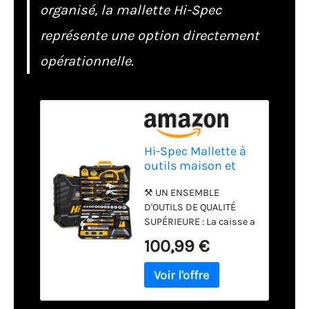
organisé, la mallette Hi-Spec
représente une option directement
opérationnelle.
Hi-Spec Mallette à
outils maison et
mécanique avec
⚒ UN ENSEMBLE
tournevis en coffret
D'OUTILS DE QUALITÉ
SUPÉRIEURE : La caisse a
outils mécaniques Hi-
100,99 €
Spec Maison et Garage
est parfait pour les
bricoleurs chevronnés
qui ont besoin
d'effectuer des travaux