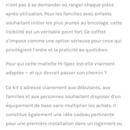
d'entraînement avec les
n’ont pas à se demander où ranger chaque pièce
tailles et types les plus
après utilisation. Pour les familles avec enfants
couramment utilisés.
Mesurez et positionnez
souhaitant initier les plus jeunes au bricolage, cette
avec précision grâce au
lisibilité est un véritable point fort. Ce coffret
ruban mesureur
s’impose comme une option sérieuse pour ceux qui
rétractable et au niveau
à bulle. Testez en toute
privilégient l’ordre et la praticité au quotidien.
sécurité l'électricité
domestique avec la
Pour qui cette mallette Hi-Spec est-elle vraiment
sonde de tension et
enroulez les extrémités
adaptée — et qui devrait passer son chemin ?
dénudées avec le ruban
isolant/électrique
Ce kit s’adresse clairement aux débutants, aux
familles et aux personnes souhaitant disposer d’un
équipement de base sans multiplier les achats. Il
constitue également une idée cadeau pertinente
pour une première installation dans un logement ou