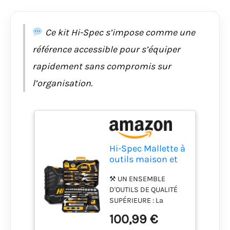
antidérapante. ⚒ DES
OUTILS POUR
SATISFAIRE TOUS LES
Ce kit Hi-Spec s’impose comme une
BESOINS : Un marteau
référence accessible pour s’équiper
lourd, des pinces
universelles et des
rapidement sans compromis sur
pinces longues pour
l’organisation.
les tâches de
préhension et de
câblage, une scie à
métaux légère avec
des lames de
rechange, des ciseaux
Hi-Spec Mallette à
en fer blanc pour
outils maison et
couper et tailler les
mécanique avec
matériaux durs, une
⚒ UN ENSEMBLE
tournevis en
clé à molette réglable
D'OUTILS DE QUALITÉ
coffret
et une pince de
SUPÉRIEURE : La
plombier pour tourner
caisse a outils
les écrous, les
100,99 €
mécaniques Hi-Spec
boulons et les