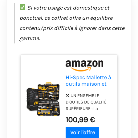
Si votre usage est domestique et
ponctuel, ce coffret offre un équilibre
contenu/prix difficile à ignorer dans cette
gamme.
Hi-Spec Mallette à
outils maison et
mécanique avec
⚒ UN ENSEMBLE
tournevis en
D'OUTILS DE QUALITÉ
coffret
SUPÉRIEURE : La
caisse a outils
100,99 €
mécaniques Hi-Spec
Maison et Garage est
parfait pour les