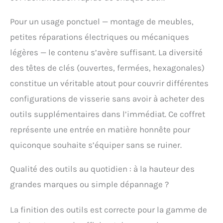
ANSI et ASME. Les outils
sont en alliage d'acier au
Pour un usage ponctuel — montage de meubles,
chrome-vanadium,
petites réparations électriques ou mécaniques
réputé pour sa grande
dureté, avec un placage
légères — le contenu s’avère suffisant. La diversité
au chrome ou au nickel
des têtes de clés (ouvertes, fermées, hexagonales)
pour une finition
professionnelle. Les
constitue un véritable atout pour couvrir différentes
poignées en
configurations de visserie sans avoir à acheter des
thermoplastique
résistant avec un grip
outils supplémentaires dans l’immédiat. Ce coffret
caoutchouté distinctif
représente une entrée en matière honnête pour
assurent une prise en
main robuste et
quiconque souhaite s’équiper sans se ruiner.
antidérapante. ⚒ DES
OUTILS POUR SATISFAIRE
Qualité des outils au quotidien : à la hauteur des
TOUS LES BESOINS : Un
grandes marques ou simple dépannage ?
marteau lourd, des
pinces universelles et
des pinces longues pour
La finition des outils est correcte pour la gamme de
les tâches de