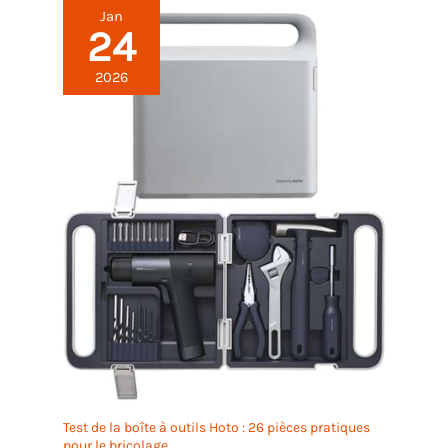
Jan
24
2026
Test de la boîte à outils Hoto : 26 pièces pratiques
pour le bricolage