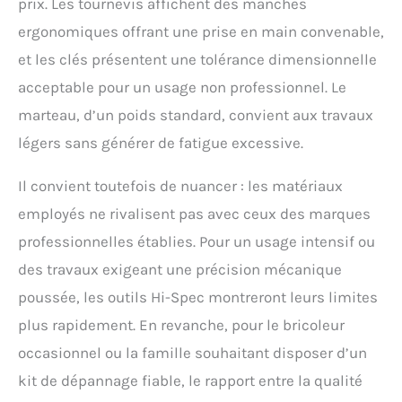
prix. Les tournevis affichent des manches
préhension et de
câblage, une scie à
ergonomiques offrant une prise en main convenable,
métaux légère avec des
et les clés présentent une tolérance dimensionnelle
lames de rechange, des
ciseaux en fer blanc
acceptable pour un usage non professionnel. Le
pour couper et tailler les
marteau, d’un poids standard, convient aux travaux
matériaux durs, une clé
à molette réglable et une
légers sans générer de fatigue excessive.
pince de plombier pour
tourner les écrous, les
Il convient toutefois de nuancer : les matériaux
boulons et les raccords
employés ne rivalisent pas avec ceux des marques
de tuyauterie. ⚒
TOURNER LES DOUILLES,
professionnelles établies. Pour un usage intensif ou
LES ÉCROUS ET LES
des travaux exigeant une précision mécanique
BOULONS : Grâce à sa
poignée à cliquet
poussée, les outils Hi-Spec montreront leurs limites
robuste à entraînement
plus rapidement. En revanche, pour le bricoleur
de 1/2 po et à sa poignée
de précision à
occasionnel ou la famille souhaitant disposer d’un
entraînement de 1/4 po,
kit de dépannage fiable, le rapport entre la qualité
vous pouvez effectuer
tous les types de tâches