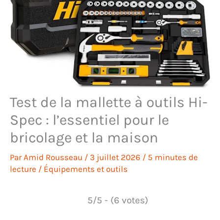
Test de la mallette à outils Hi-
Spec : l’essentiel pour le
bricolage et la maison
Par
Amid Rousseau
/
3 juillet 2026
/
5 minutes de
lecture
/
Équipements et outils
5/5 - (6 votes)