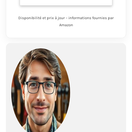
bricoleurs chevronnés
qui ont besoin
d'effectuer des travaux
Disponibilité et prix à jour – informations fournies par
sans tracas. Il contient
Amazon
les outils à manuels
les plus recherchés
pour le bricolage
quotidien dans la
voiture, le garage,
l'atelier et la maison.
Tous ces outils sont
rangés dans une boite
a outils complete
portable, qui se
referme grâce à des
boutons-pression,
pour un accès et un
transport facile ⚒ DES
NORMES
RIGOUREUSES : Les
outils et les