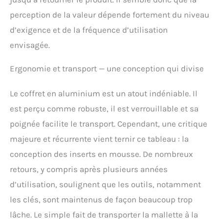
douille 3/8". avec cliquet,
perception de la valeur dépende fortement du niveau
clé à fourche, clé mâle
d’exigence et de la fréquence d’utilisation
coudée pour vis à six
pans creux, testeur de
envisagée.
tension, jeu de 17
embouts, mètre ruban,
Ergonomie et transport — une conception qui divise
couteau à lame sécable,
cliquet réversible 3/8",
embout de bougie,
Le coffret en aluminium est un atout indéniable. Il
adaptateur universel VIS
est perçu comme robuste, il est verrouillable et sa
MAGNÉTIQUES :
Tournevis avec les
poignée facilite le transport. Cependant, une critique
sorties PH-2, plat 6, T-20,
majeure et récurrente vient ternir ce tableau : la
T-25 et PH-2 et plat 6
comme petit
conception des inserts en mousse. De nombreux
tournevis/tournevis à
retours, y compris après plusieurs années
gaz avec aimant pour
une meilleure tenue de
d’utilisation, soulignent que les outils, notamment
la vis
les clés, sont maintenus de façon beaucoup trop
lâche. Le simple fait de transporter la mallette à la