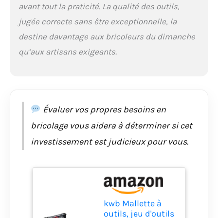
avant tout la praticité. La qualité des outils,
sorties PH-2, plat 6, T-
20, T-25 et PH-2 et plat
jugée correcte sans être exceptionnelle, la
6 comme petit
destine davantage aux bricoleurs du dimanche
tournevis/tournevis à
gaz avec aimant pour
qu’aux artisans exigeants.
une meilleure tenue de
la vis
Évaluer vos propres besoins en
bricolage vous aidera à déterminer si cet
investissement est judicieux pour vous.
kwb Mallette à
outils, jeu d'outils