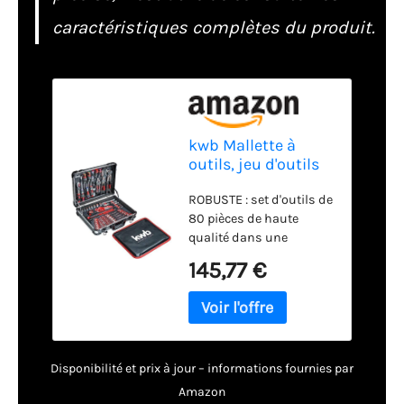
caractéristiques complètes du produit.
kwb Mallette à
outils, jeu d'outils
de 80 pièces, en
ROBUSTE : set d'outils de
aluminium
80 pièces de haute
robuste,
qualité dans une
verrouillable,
mallette en aluminium
rembourrée avec
145,77 €
verrouillable. Mallette à
des inserts d'outils
outils avec bords
en mousse, jeu
arrondis, protection des
d'outils de qualité
coins et poignée de
supérieure
transport en plastique
Disponibilité et prix à jour – informations fournies par
pour un rangement et un
transport faciles.
Amazon