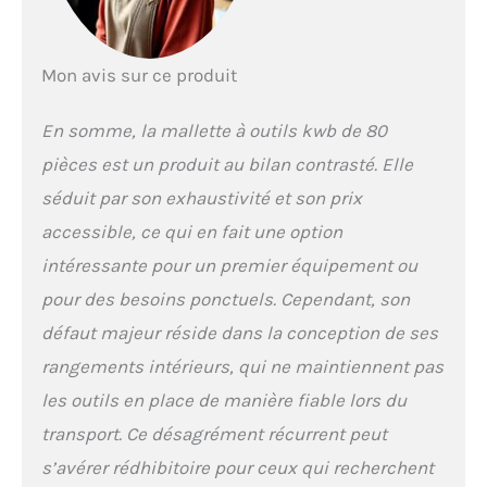
une mise en place
particulièrement facile
sur la tête de vis grâce
Mon avis sur ce produit
à un grand nombre de
flancs dans la douille
En somme, la mallette à outils kwb de 80
ÉQUIPEMENT COMPLET
: Marteau de serrurier,
pièces est un produit au bilan contrasté. Elle
pinces, jeu de clés à
séduit par son exhaustivité et son prix
douille 3/8". avec
cliquet, clé à fourche,
accessible, ce qui en fait une option
clé mâle coudée pour
intéressante pour un premier équipement ou
vis à six pans creux,
testeur de tension, jeu
pour des besoins ponctuels. Cependant, son
de 17 embouts, mètre
défaut majeur réside dans la conception de ses
ruban, couteau à lame
sécable, cliquet
rangements intérieurs, qui ne maintiennent pas
réversible 3/8",
les outils en place de manière fiable lors du
embout de bougie,
adaptateur universel
transport. Ce désagrément récurrent peut
VIS MAGNÉTIQUES :
s’avérer rédhibitoire pour ceux qui recherchent
Tournevis avec les