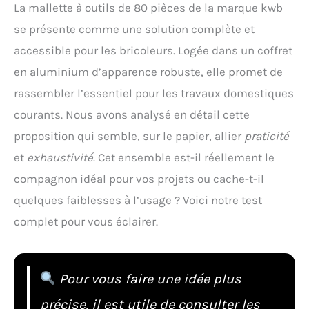
La mallette à outils de 80 pièces de la marque kwb
se présente comme une solution complète et
accessible pour les bricoleurs. Logée dans un coffret
en aluminium d’apparence robuste, elle promet de
rassembler l’essentiel pour les travaux domestiques
courants. Nous avons analysé en détail cette
proposition qui semble, sur le papier, allier
praticité
et
exhaustivité
. Cet ensemble est-il réellement le
compagnon idéal pour vos projets ou cache-t-il
quelques faiblesses à l’usage ? Voici notre test
complet pour vous éclairer.
Pour vous faire une idée plus
précise, il est utile de consulter les