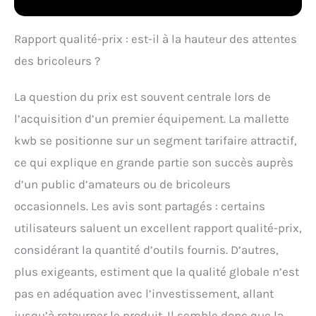
RANGEMENT SIMPLE : le
set de 80 outils est
rangé de manière claire
Rapport qualité-prix : est-il à la hauteur des attentes
et peu encombrante
des bricoleurs ?
dans une mousse EVA
au fond de la valise et
dans le couvercle de la
La question du prix est souvent centrale lors de
valise grâce à de solides
l’acquisition d’un premier équipement. La mallette
bandes velcro et
élastiques. PROFILS
kwb se positionne sur un segment tarifaire attractif,
MULTIPLES : Jeu de 9 clés
ce qui explique en grande partie son succès auprès
à douille et 12 clés
mixtes avec profil
d’un public d’amateurs ou de bricoleurs
universal Gear pour une
occasionnels. Les avis sont partagés : certains
mise en place
particulièrement facile
utilisateurs saluent un excellent rapport qualité-prix,
sur la tête de vis grâce à
considérant la quantité d’outils fournis. D’autres,
un grand nombre de
flancs dans la douille
plus exigeants, estiment que la qualité globale n’est
ÉQUIPEMENT COMPLET :
pas en adéquation avec l’investissement, allant
Marteau de serrurier,
pinces, jeu de clés à
jusqu’à retourner le produit. Il semble donc que la