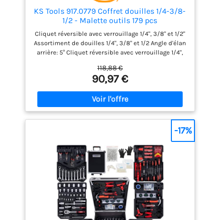
41.5*9.5*32.5cm. Poids: 5.16kg. Matériau de haute
KS Tools 917.0779 Coffret douilles 1/4-3/8-
qualité: Tous les outils inclus respectent ou
1/2 - Malette outils 179 pcs
dépassent les normes de l'industrie. Remarque :
Cliquet réversible avec verrouillage 1/4", 3/8" et 1/2"
Lors du déballage, assurez-vous que le côté LOGO
Assortiment de douilles 1/4", 3/8" et 1/2 Angle d'élan
est orienté vers le haut.
arrière: 5° Cliquet réversible avec verrouillage 1/4",
3/8" et 1/2"
118,88 €
90,97 €
-17%