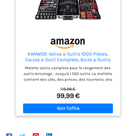
KANWOD Valise a Outils 1000 Pièces,
Caisse a Outil Complete, Boite a Outils
Portable avec Roulettes, Mallette en
Malette outils complete pour le rangement des
Aluminium, Kit Outils Bricolage pour
outils bricolage - Jusqu'à 1 500 outils. La mallette
Hobby et Travaux Domestiques
contient des clés, des pinces, des tournevis, des
clés Allen, des pinces, des marteaux, des niveaux,
119,99 €
des clés à douille et bien d'autres outils. Qualité
99,99 €
supérieure - Le caisse a outils est fabriqué en
aluminium robuste, qui offre une excellente
protection contre les dommages mécaniques. Tous
les outils se distinguent par leur qualité de
fabrication, leur robustesse et leurs matériaux
durables. Pour tous - Cette mallette outils
polyvalente a été conçue pour répondre aux