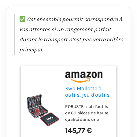
Cet ensemble pourrait correspondre à
vos attentes si un rangement parfait
durant le transport n’est pas votre critère
principal.
kwb Mallette à
outils, jeu d'outils
de 80 pièces, en
ROBUSTE : set d'outils
aluminium
de 80 pièces de haute
robuste,
qualité dans une
verrouillable,
mallette en aluminium
rembourrée avec
145,77 €
verrouillable. Mallette
des inserts