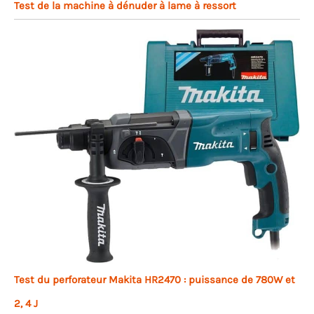
Test de la machine à dénuder à lame à ressort
Test du perforateur Makita HR2470 : puissance de 780W et
2, 4 J