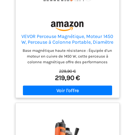
VEVOR Perceuse Magnétique, Moteur 1450
W, Perceuse à Colonne Portable, Diamètre
de Carottage 50 mm, Force Magnétique
Base magnétique haute résistance : Équipée d'un
13000 N, 6 Forets de Carottage, Vitesse
moteur en cuivre de 1450 W, cette perceuse à
Variable, pour Surfaces Métalliques
colonne magnétique offre des performances
puissantes et stables. Elle perce facilement les
229,90 €
matériaux les plus résistants à une vitesse de 0 à
219,90 €
850 tr/min. Diamètre de perçage maximal : 50 mm ;
Profondeur de perçage maximale : 50 mm
Découvrez sa puissance : Avec une force de
maintien de 13000 N/2922 lbf, cette perceuse
magnétique est dotée d'un noyau en fer haute
pureté pour un fonctionnement sûr et stable sous
différents angles. Ses 10 vitesses permettent un
perçage précis et efficace pour des trous de
différents diamètres Sécurité et durabilité : Conçue
pour la sécurité, cette perceuse aimantée est dotée