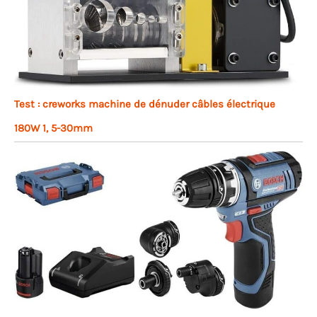
Test : creworks machine de dénuder câbles électrique
180W 1, 5-30mm